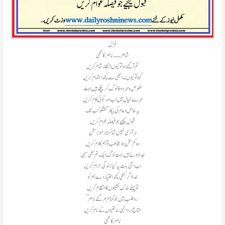
غزل
شاعر۔۔۔ناصر کاظمی
تم آ گئے ہو تو کیوں انتظار شام کریں
کہو تو کیوں نہ ابھی سے کچھ اہتمام کریں
خلوص و مہر و وفا لوگ کر چکے ہیں بہت
مرے خیال میں اب اور کوئی کام کریں
یہ خاص و عام کی بیکار گفتگو کب تک
قبول کیجیے جو فیصلہ عوام کریں
ہر آدمی نہیں شائستۂ رموز سخن
وہ کم سخن ہو مخاطب تو ہم کلام کریں
جدا ہوئے ہیں بہت لوگ ایک تم بھی سہی
اب اتنی بات پہ کیا زندگی حرام کریں
خدا اگر کبھی کچھ اختیار دے ہم کو
تو پہلے خاک نشینوں کا انتظام کریں
رہ طلب میں جو گمنام مر گئے ناصرؔ
متاع درد انہی ساتھیوں کے نام کریں
ناصر کاظمی