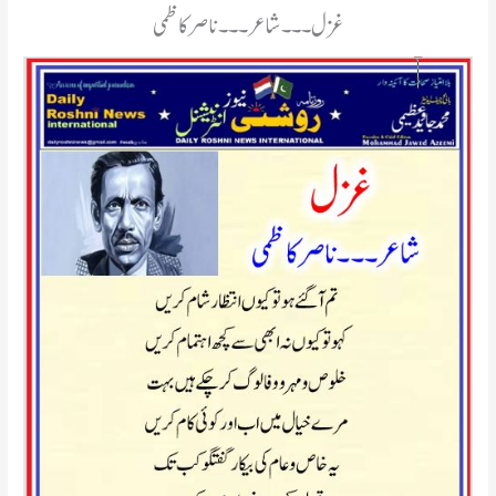
غزل۔۔۔شاعر۔۔۔ناصر کاظمی