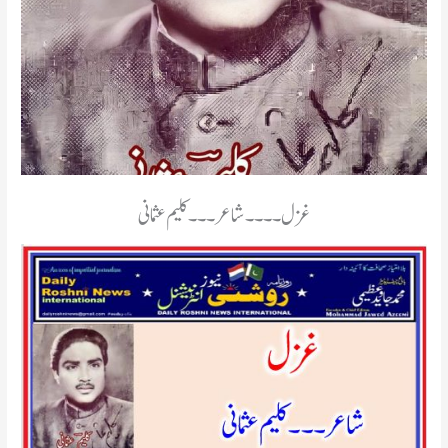
غزل۔۔۔۔شاعر۔۔۔ کلیم عثمانی