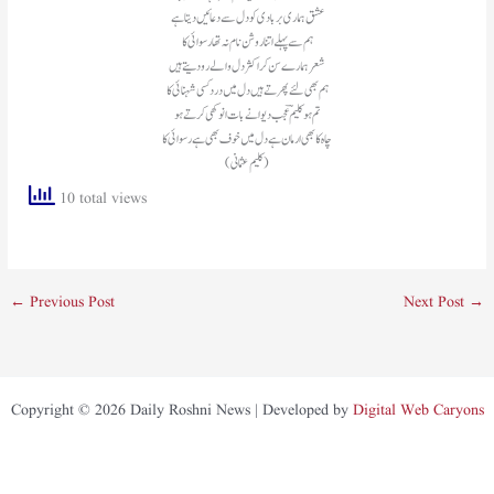
عشق ہماری بربادی کو دل سے دعائیں دیتا ہے
ہم سے پہلے اتنا روشن نام نہ تھا رسوائی کا
شعر ہمارے سن کر اکثر دل والے رو دیتے ہیں
ہم بھی لئے پھرتے ہیں دل میں درد کسی شہنائی کا
تم ہو کلیمؔ عجب دیوانے بات انوکھی کرتے ہو
چاہ کا بھی ارمان ہے دل میں خوف بھی ہے رسوائی کا
(کلیم عثمانی)
10 total views
←
Previous Post
Next Post
→
Copyright © 2026 Daily Roshni News | Developed by
Digital Web Caryons