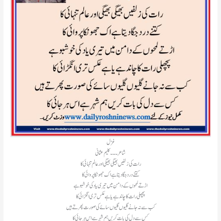
غزل
شاعر۔۔۔ کلیم عثمانی
رات کی زلفیں بھیگی بھیگی اور عالم تنہائی کا
کتنے درد جگا دیتا ہے اک جھونکا پروائی کا
اڑتے لمحوں کے دامن میں تیری یاد کی خوشبو ہے
پچھلی رات کا چاند ہے یا ہے عکس تری انگڑائی کا
کب سے نہ جانے گلیوں گلیوں سائے کی صورت پھرتے ہیں
کس سے دل کی بات کریں ہم شہر ہے اس ہر جائی کا