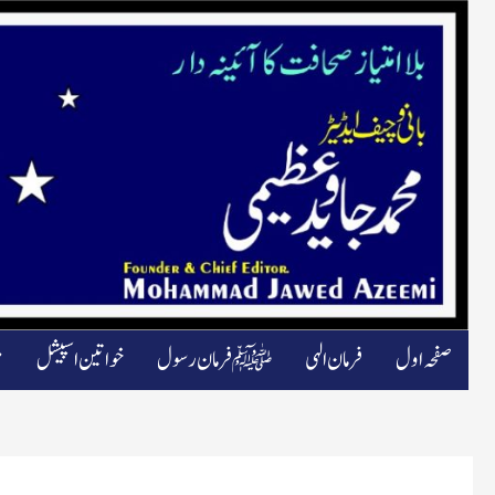
صفحہ اول
فرمان الہی
ﷺ فرمان رسول
خواتین اسپیشل
م