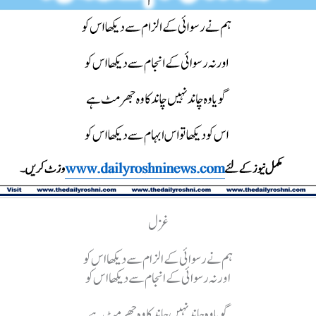
غزل
ہم نے رسوائی کے الزام سے دیکھا اس کو
اور نہ رسوائی کے انجام سے دیکھا اس کو
گویا وہ چاند نہیں چاند کا وہ جھرمٹ ہے