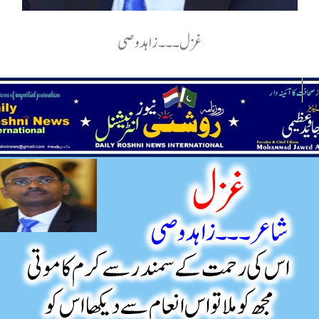
غزل۔۔۔ زاہد وصی