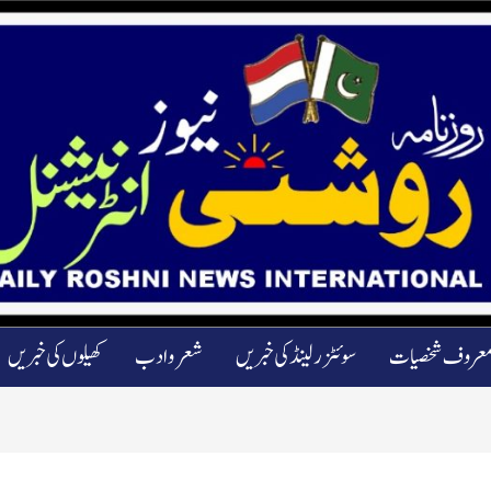
عروف شخصیات
سوئٹزرلینڈ کی خبریں
شعرو ادب
کھیلوں کی خبریں