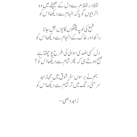
لفظ در لفظ مرے دل کے صحیفے میں وہ
اترا یوں گویا کہ الہام سے دیکھا اس کو
شمع کی لو پہ پتنگوں کا یوں جل جانا
راکھ اور خاک کے انجام سے دیکھا اس کو
دل کسی ضدی سوالی کی طرح پوچھتا ہے
صبح ہوتے ہی کہ پھر شام سے دیکھا اس کو؟
ہم نے برسوں سفرِ شوق میں تنہا زاہد
سرمئی رنگ میں تر شام سے دیکھا اس کو
~ زاہد وصی