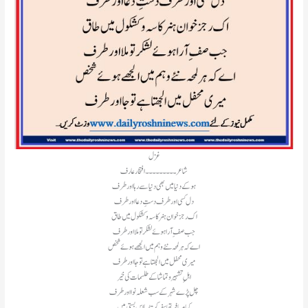
غزل
شاعر ۔۔۔۔۔۔۔۔۔ افتخار عارف
ہو کے دنیا میں بھی دنیا سے رہا اور طرف
دل کسی اور طرف دستِ دعا اور طرف
اک رجز خوان ہنر کاسہ و کشکول میں طاق
جب صفِ آرا ہوئے لشکر تو ملا اور طرف
اے کہ ہر لمحہ نئے وہم میں الجھے ہوئے شخص
میری محفل میں الجھتا ہے تو جا اور طرف
اہلِ تشہیر و تماشا کے طلسمات کی خیر
چل پڑے شہر کے سب شعلہ نوا اور طرف
کیا مسافر تھا سفر کرتا رہا اس بستی میں