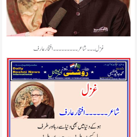
غزل۔۔۔ شاعر ۔۔۔۔۔۔۔۔۔ افتخار عارف