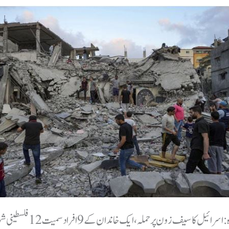
اسرائیل کا سیف زون پر حملہ، ایک خاندان کے 9 افراد سمیت 12 فلسطینی شہید