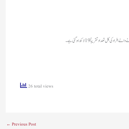
ل تعداد تقریباً 19لاکھ ہوگئی ہے۔
26 total views
←
Previous Post