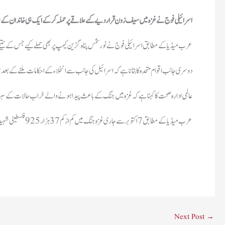
اسرائیلی فوج نے غزہ میں سیف زون قرار دیے گئے علاقے پر حملہ کرکے ایک ہی خاندان کے 9 افراد سمیت 12 فلسطینیوں کو شہید کردیا۔
عرب میڈیا کے مطابق اسرائیلی فوج نے نور شمس پناہ گزین کیمپ پر بھی حملے کیے جس کے نتیجے میں 6 فلسطینی شہید 
دوسری جانب اقوام متحدہ کا بتانا ہے کہ اسرائیل کی جانب سے انخلاء کے احکامات ملنے کے بعد جنوبی 
عرب میڈیا کے مطابق 7 اکتوبر سے جاری غزہ جنگ میں کم از کم 37 ہزار 925 فلسطینی شہید اور 87 ہزار سے زائد زخمی ہیں۔
Next Post
→