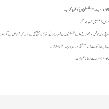
ہوگئے۔
خان یونس کو چھوڑنے والے فلسطینیوں کی تعداد ڈھائی لاکھ تک پہنچ گئی ہے جب کہ غزہ میں بےگھر ہونے والے افراد کی ک