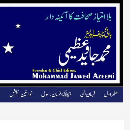
صفحہ اول
فرمان الہی
ﷺ فرمان رسول
خواتین اسپیشل
م