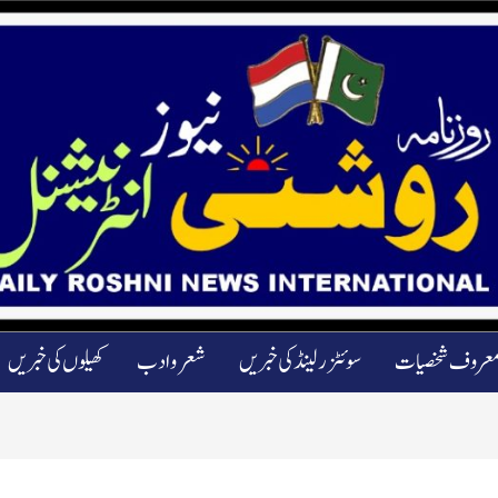
عروف شخصیات
سوئٹزرلینڈ کی خبریں
شعرو ادب
کھیلوں کی خبریں