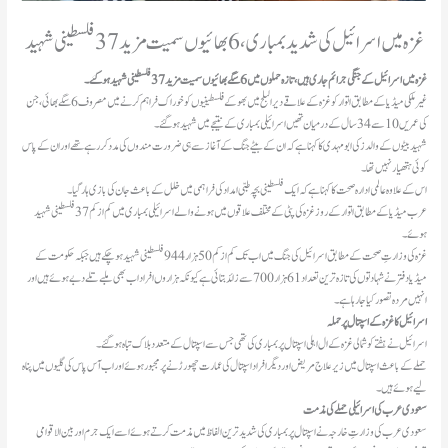
غزہ میں اسرائیل کی شدید بمباری، 6 بھائیوں سمیت مزید 37 فلسطینی شہید
غزہ میں اسرائیل کے جنگی جرائم جاری ہیں، تازہ حملوں میں 6 سگے بھائیوں سمیت مزید 37 فلسطینی شہید ہوگئے۔
غیر ملکی میڈیا کے مطابق اتوار کو غزہ کے علاقے دیر البلح میں بھوکے فلسطینیوں کو خوراک فراہم کرنے میں مصروف 6 سگے بھائی، جن
کی عمریں 10 سے 34 سال کے درمیان تھیں اسرائیلی بمباری کے نتیجے میں شہید ہو گئے۔
شہید بیٹوں کے والد زکی ابو مہدی کا کہنا ہے کہ ان کے بیٹے جنگ کے آغاز سے ہی ضرورت مندوں کی مدد کر رہے تھے اور ان کے پاس
کوئی ہتھیار نہیں تھا۔
اس کے علاوہ عالمی ادارہ صحت کا کہنا ہے کہ ایک فلسطینی بچہ طبی امداد کی فراہمی میں خلل کے باعث جان کی بازی ہار گیا۔
عرب میڈیا کے مطابق اتوار کے روز غزہ کی پٹی کے مختلف علاقوں میں ہونے والے اسرائیلی بمباری میں کم از کم 37 فلسطینی شہید
ہوئے۔
غزہ کی وزارتِ صحت کے مطابق اسرائیل کی جنگ میں اب تک کم از کم 50 ہزار 944 فلسطینی شہید ہو چکے ہیں جبکہ حکومت کے
میڈیا دفتر نے شہادتوں کی تازہ ترین تعداد 61 ہزار 700 سے زائد بتائی ہے کیونکہ ہزاروں افراد اب بھی ملبے تلے دبے ہوئے ہیں اور
انہیں مردہ تصور کیا جا رہا ہے۔
اسرائیل کا غزہ کے اسپتال پر حملہ
اسرائیل نے ہفتے کو شمالی غزہ کے ال اہلی اسپتال پر بمباری کی تھی جس سے اسپتال کے متعدد بلاک تباہ ہوگئے۔
حملے کے باعث اسپتال میں زیر علاج مریض اور دیگرافراد اسپتال کی عمارت چھورڑنے پر مجبور ہوئے اور اب آس پاس کی گلیوں میں پناہ
لیے ہوئے ہیں۔
سعودی عرب کی اسرائیلی حملے کی مذمت
سعودی عرب کی وزارتِ خارجہ نے اسپتال پر بمباری کی شدید ترین الفاظ میں مذمت کرتے ہوئے اسے ایک جرم اور بین الاقوامی