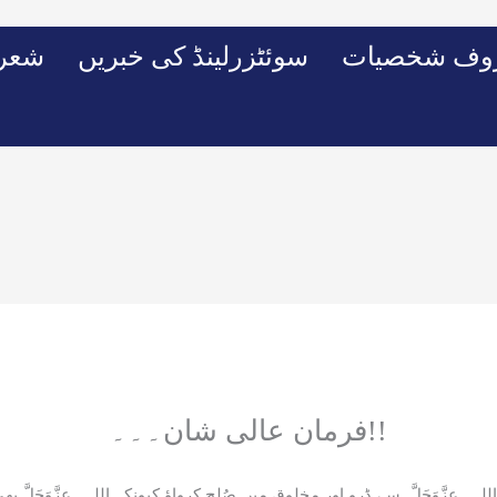
وف شخصیات
سوئٹزرلینڈ کی خبریں
شعرو
فرمان عالی شان۔۔۔!!
لہ عزَّوَجَلَّ سے ڈرو اور مخلوق میں صُلح کرواؤ کیونکہ اللہ عزَّوَجَلَّ 