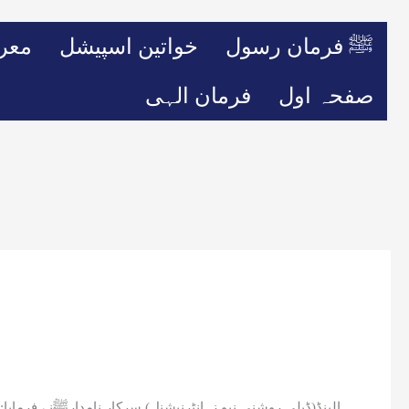
ﷺ فرمان رسول
خواتین اسپیشل
معر
صفحہ اول
فرمان الہی
ہالینڈ(ڈیلی روشنی نیو ز انٹرنیشنل) سرکار ِنامدارﷺنے فرمایا:ال