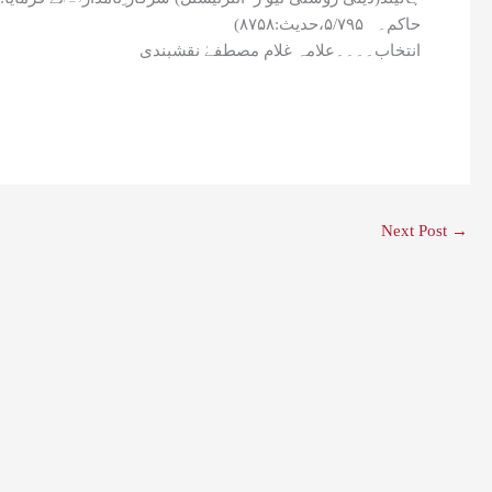
حاکم۔ ۵/۷۹۵،حدیث:۸۷۵۸)
انتخاب۔۔۔۔علامہ غلام مصطفےٰ نقشبندی
Next Post
→