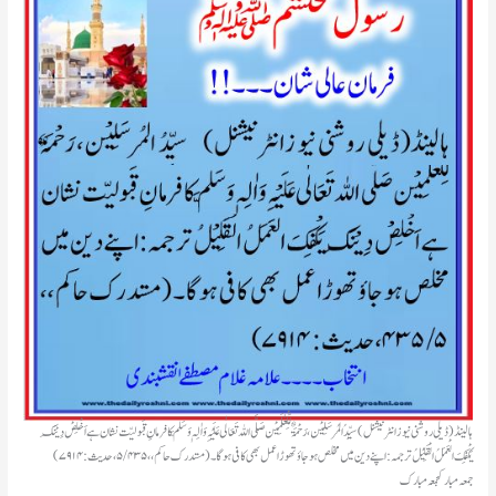
ہالینڈ(ڈیلی روشنی نیو زانٹرنیشنل) سیِّدُ المُرسَلِیْن، رَحْمَۃٌ لِّلْعٰلَمِیْن صَلَّی اللہ تَعَالٰی عَلَیْہِ وَاٰلِہٖ وَسَلَّم کا فرمانِ قَبولیّت نشان ہے اَخْلِصْ دِیْنَکَ
یَکْفِکَ الْعَمَلُ الْقَلِیْلُ ترجمہ:اپنے دین میں مخلص ہو جاؤ تھوڑا عمل بھی کافی ہو گا۔ (مستدرک حاکم،، ۵/۴۳۵، حدیث:۷۹۱۴)
جمعہ مبارکجمعہ مبارک