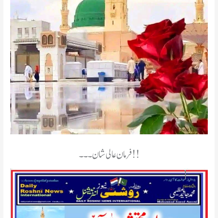
فرمان عالی شان۔۔۔!!