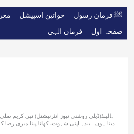
ﷺ فرمان رسول
خواتین اسپیشل
معر
صفحہ اول
فرمان الہی
ہالینڈ(ڈیلی روشنی نیوز انٹرنیشنل) ‏نبی کریم صلی 
دیتا ہوں۔ بندہ اپنی شہوت، کھانا پینا میری رضا کے 