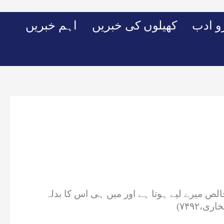
Skip
to
 ادب
کھیلوں کی خبریں
اہم خبریں
content
خالص میرے لیے ہوتا ہے اور میں ہی اس کا بدلہ
،۷۴۹۲)