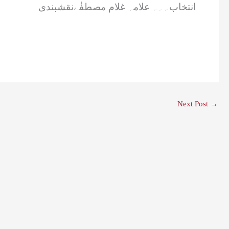
انتخاب۔۔۔ علامہ غلام مصطفٰےنقشبندی
Next Post
→