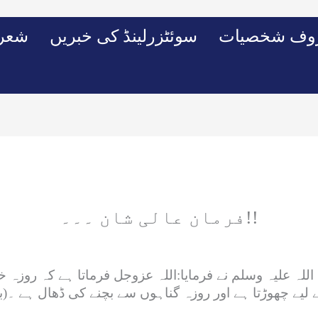
وف شخصیات
سوئٹزرلینڈ کی خبریں
شعرو
فرمان عالی شان ۔۔۔!!
اللہ علیہ وسلم نے فرمایا:‏اللہ عزوجل فرماتا ہے کہ روزہ 
لیے چھوڑتا ہے اور روزہ گناہوں سے بچنے کی ڈھال ہے ۔‏(بخاری