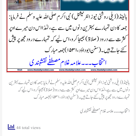
ہالینڈ(ڈیلی روشنی نیوز انٹرنیشنل) ‏نبی اکرم صلی اللہ علیہ وسلم نے فرمایا: ‏جمعہ کا دن تمہارے بہترین
دنوں میں سے ہے، لہٰذا اس دن میرے اوپر کثرت سے درود ( صلاۃ ) بھیجا کرو، اس لیے کہ
تمہارے درود مجھ پر پیش کئے جاتے ہیں ۔‏ (سنن ابوداؤد ،۱۵۳۱)جمعہ مبارک
انتخاب۔۔۔ علامہ غلام مصطفٰےنقشبندی
44 total views