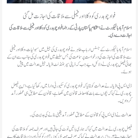
فواد چوہدری کو وکلا اور فیملی سے ملاقات کی اجازت مل گئی
اسلام آباد ہائیکورٹ نے استحکام پاکستان پارٹی کے رہنما فواد چوہدری کو وکلا اور فیملی سے ملاقات کی
اجازت دے دی۔
اسلام آباد ہائیکورٹ کے جسٹس ارباب طاہر نے فواد چوہدری کی جیل میں سہولیات، وکلا اور فیملی
سے ملاقات کی اجازت کی درخواست پر سماعت کی جس سلسلے میں فواد چوہدری کی جانب سے ان کے
بھائی فیصل چوہدری نے دلائل دیے جب کہ ڈپٹی سپرنٹنڈنٹ اڈیالہ جیل عدالت میں پیش
ہوئے۔
ڈی ایس پی اڈیالہ نے عدالت کو بتایا کہ فواد چوہدری کو سکیورٹی وارڈ میں رکھا گیا ہے، اس پر فیصل
چوہدری نے کہا کہ بچوں سے بات کا معاملہ قانون میں لکھا ہے، قانون کے مطابق ہی عملدرآمد
کروادیں۔
عدالت نے ڈی ایس پی کو قانون کے مطابق عملدرآمد یقینی بنانے کی ہدایت کی۔
فیصل چوہدری نے عدالت میں کہا کہ ہماری باتیں نوٹ کی جاتی ہیں اور صرف جمعہ کو ملاقات کی
اجازت دیتے ہیں، اس پر عدالت نے کہا کہ صرف جمعہ ہی کیوں؟ ان کو کوئی اور دن ملاقات کا دے