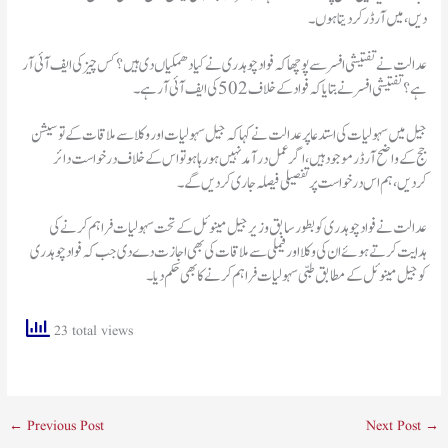
دیں، میں آرڈرکردیتا ہوں۔
عدالت نے تفتیشی افسر سے پوچھا کہ فواد چوہدری نے کیا دھمکیاں دی ہیں؟کس چیزکی ایف آئی آر
ہے؟ تفتیشی افسر نے بتایا کہ فواد کے خلاف 502 کی ایف آئی آر ہے۔
جیل میں سہولیات کی استدعا پر عدالت نے کہا کہ جیل سہولیات اور وکلا سے ملاقات کے تو سیشن
جج کے واضح آرڈر موجود ہیں، اگر عمل درآمد نہیں ہورہا ہو تو اس کے خلاف درخواست دائر
کردیں، ہم اس درخواست پر تفصیلی فیصلہ جاری کردیں گے۔
عدالت نے فواد چوہدری کو بطور سابق وزیر جیل مینوئل کے تحت سہولیات فراہم کرنےکی
ہدایت کرتے ہوئے ان کی وکلا اور فیملی سے ملاقات کی بھی اجازت دے دی جب کہ فواد چوہدری
کو جیل مینوئل کے مطابق طبی سہولیات فراہم کرنے کا بھی حکم دیا۔
23 total views
←
Previous Post
Next Post
→