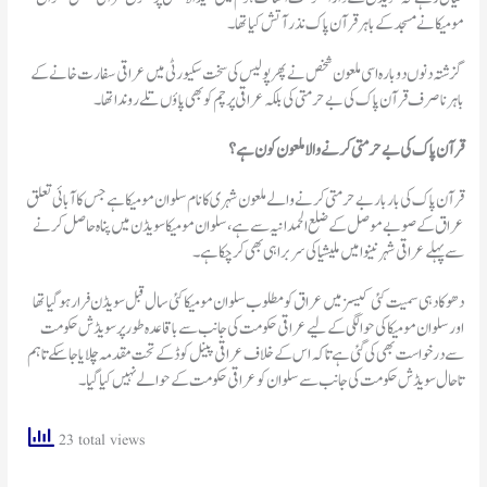
مومیکا نے مسجد کے باہر قرآن پاک نذرآتش کیا تھا۔
گزشتہ دنوں دوبارہ اسی ملعون شخص نے پھر پولیس کی سخت سکیورٹی میں عراقی سفارت خانے کے
باہر ناصرف قرآن پاک کی بے حرمتی کی بلکہ عراقی پرچم کو بھی پاؤں تلے روندا تھا۔
قرآن پاک کی بے حرمتی کرنے والا ملعون کون ہے؟
قرآن پاک کی بار بار بے حرمتی کرنے والے ملعون شہری کا نام سلوان مومیکا ہے جس کا آبائی تعلق
عراق کے صوبے موصل کے ضلع الحمدانیہ سے ہے، سلوان مومیکا سویڈن میں پناہ حاصل کرنے
سے پہلے عراقی شہر نینوا میں ملیشیا کی سربراہی بھی کر چکا ہے۔
دھوکا دہی سمیت کئی کیسز میں عراق کو مطلوب سلوان مومیکا کئی سال قبل سویڈن فرار ہو گیا تھا
اور سلوان مومیکا کی حوالگی کے لیے عراقی حکومت کی جانب سے باقاعدہ طور پر سویڈش حکومت
سے درخواست بھی کی گئی ہے تاکہ اس کے خلاف عراقی پینل کوڈ کے تحت مقدمہ چلایا جا سکے تاہم
تاحال سویڈش حکومت کی جانب سے سلوان کو عراقی حکومت کے حوالے نہیں کیا گیا۔
23 total views