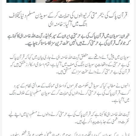
قرآن پاک کی بیحرمتی کرنیوالوں کی حمایت کر کے سویڈن مسلم دنیا کیخلاف
جنگ میں آگیا: خامنہ ای
تہران: سویڈن میں قرآن پاک کی بے حرمتی پر ایران کے سپریم لیڈر آیت اللہ خامنہ ای کا کہنا ہے
کہ جو لوگ قرآن کی بے حرمتی کرتے ہیں انہیں سخت ترین سزا کا سامنا کرنا چاہیے۔
سویڈن میں پیش آئے واقعے سے متعلق آیت اللہ خامنہ ای نے جاری بیان میں کہا کہ قرآن پاک
کی بےحرمتی کے واقعات پر سویڈن جنگ کی صف میں آگیا ہے، تمام اسلامی اسکالرز متفق ہیں کہ
قرآن کی بےحرمتی کرنے والے سخت سزا کے مستحق ہیں۔
انہوں نے مطالبہ کیا کہ سویڈش حکومت مجرموں کو اسلامی ممالک کے عدالتی نظام کے سپرد
کرے، قرآن پاک کی بےحرمتی کرنےوالوں کی حمایت کرکےسویڈن مسلم دنیا کے خلاف جنگ
میں آگیا ہے۔
آیت اللہ خامنہ ای کا کہنا ہے کہ قرآن پاک کی بےحرمتی کرنے والوں نےمسلم دنیا میں اپنے لیے
نفرت و دشمنی کے جذبات پیدا کرلیےہیں۔
خیال رہے کہ سویڈن کے دارالحکومت اسٹاک ہوم میں عید الاضحیٰ پر ملعون عراقی شخص سلوان