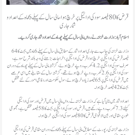
قرض کا 80 فیصد سود کی ادائیگی پر خرچ ہوا، مالی سال کے پہلے 6 ماہ کے اعداد و
شمار جاری
اسلام آباد: وزارت خزانہ نے رواں مالی سال کے پہلے چھ ماہ کے اعداد و شمار جاری کر دیے۔
وزارت خزانہ کی جانب سے جاری اعداد و شمار کے مطابق مالی سال کے پہلے 6 ماہ میں بجٹ کا 64
فیصد قرض کی ادائیگی پر خرچ ہوا، قرض کی ادائیگی پر اخراجات بڑھنے کی وجہ بلند شرح سود ہے،
صرف سود کی ادائیگی پر 4.2 کھرب روپے خرچ ہوئے، گزشتہ مالی سال کے پہلے چھ ماہ کے دوران
سود کی ادائیگی پر 2.6 کھرب روپے خرچ ہوئے تھے، گزشتہ سال کے مقابلے میں اسی عرصے
میں قرض کی ادائیگی پر 65 فیصد زیادہ خرچ ہوئے، سول حکومت اور دفاعی امور کے لئے مختص
بجٹ کا 42 فیصد خرچ ہوا۔
اعداد و شمار میں بتایا گیا ہے کہ وزارت خزانہ نے رواں مالی سال میں قرض اور سود کی ادائیگی
کیلئے 7.3 کھرب روپے رکھے ہیں، قرض اور سود کی ادائیگی پر بجٹ کا 58 فیصد مختص ہے، مجموعی
طور پر مقامی اور بین الاقوامی قرض کا 80 فیصد سود کی ادائیگی پر خرچ ہوا۔
وزارت خزانہ کی رپورٹ کے مطابق مالی سال کے پہلے 6 ماہ کے دوران مقامی قرض کی ادائیگی