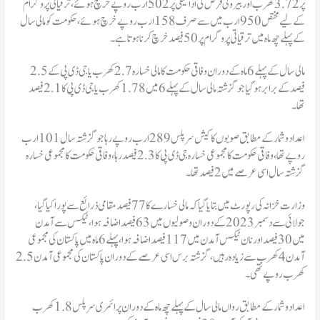
پر 3.72 کھرب اور بیرونی قرض کی ادائیگی پر 502 ارب روپے خرچ ہوئے، ترقیاتی پروگرام
کے لیے مختص 950 ارب میں سے صرف 158 ارب روپے خرچ ہوئے، حکومت کو مالی سال
کے پہلے چھ ماہ میں ترقیاتی پروگرام پر 50 فیصد خرچ کرنا ہوتا ہے۔
مالی سال کے پہلے 6 ماہ کے دوران وفاقی حکومت کا مالی خسارہ 2.7 کھرب یا جی ڈی پی کے 2.5
فیصد کے برابر ہوگیا جو گزشتہ مالی سال کے پہلے 6 میں 1.78 کھرب یا جی ڈی پی کا 2.1 فیصد
تھا۔
اعداد و شمار کے مطابق صوبوں کا کیش سرپلس 289 ارب روپے رہا جو گزشتہ سال 101 ارب
روپے تھا، وفاقی حکومت کا مجموعی خسارہ جی ڈی پی کا 2.3 فیصد رہا، وفاقی حکومت کا مجموعی خسارہ
گزشتہ سال اسی عرصے میں 2 فیصد تھا۔
وزارت خزانہ کی رپورٹ میں بتایا گیا کہ مالی خسارے کا 77 فیصد مقامی ذرائع سے پورا کیا گیا،
جولائی سے دسمبر 2023کے دوران وصولیوں میں 63 فیصد اضافہ ہوا، ٹیکس سے آمدن
میں 30 فیصد اور نان ٹیکس آمدن میں 117 فیصد اضافہ ہوا، پہلے 6 ماہ میں پاکستان کی مجموعی
آمدن 4 کھرب سے زیادہ رہیں، گزشتہ برس اسی عرصے کے دوران پاکستان کی مجموعی آمدن 2.5
کھرب روپے تھی۔
اعداد و شمار کے مطابق رواں مالی سال کے پہلے چھ ماہ کے دوران پرائمری سرپلس 1.8 کھرب