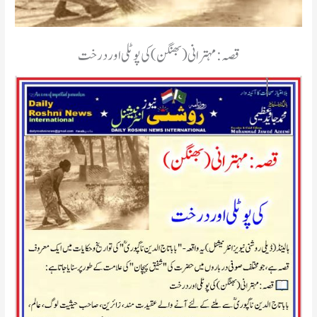
قصہ: مہترانی (بھنگن) کی پوٹلی اور درخت