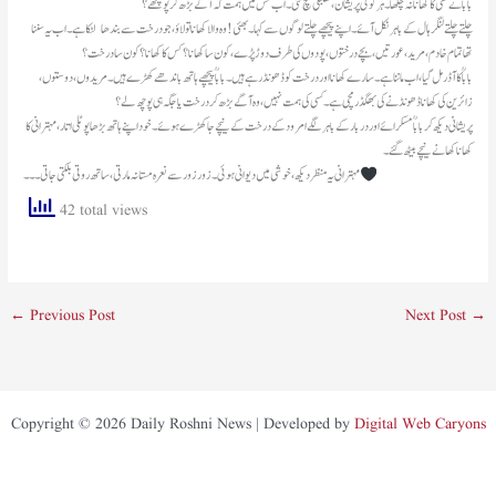
باباؒ نے کسی کا کھانا نہ چکھا۔ ہر کوئی پریشان، کھلبلی مچ گئی۔ اب کس میں ہمت کہ آگے بڑھ کر پوچھے؟
چلتے چلتے لنگر ہال کے باہر نکل آئے۔ اپنے پیچھے چلتے لوگوں سے کہا۔ بھئی! وہ والا کھانا تو لاؤ، جو درخت سے بندھا لٹکا ہے۔ اب یہ سننا
تھا تمام خادم، مرید، عورتیں، بچے درختوں، پودوں کی طرف دوڑ پڑے، کون سا کھانا؟ کس کا کھانا؟ کون سا درخت؟
باباؒ کا آڈر مل گیا، اب ماننا ہے۔ سارے کھانا اور درخت کو ڈھونڈ رہے ہیں۔ باباؒ پیچھے ہاتھ باندھے کھڑے ہیں۔ مریدوں، دوستوں،
زائرین کی کھانا ڈھونڈنے کی بھگڈر مچی ہے۔ کسی کی ہمت نہیں، وہ آگےبڑھ کر درخت یا جگہ ہی پوچھ لے؟
پریشانی دیکھ کر باباؒ مسکرائے اور دربار کے باہر لگے امرود کے درخت کے نیچے جا کھڑے ہوئے۔ خود اپنے ہاتھ بڑھا پوٹلی اتار، مہترانی کا
کھانا کھانے نیچے بیٹھ گئے۔
مہترانی یہ منظر دیکھ، خوشی میں دیوانی ہوئی۔ زور زور سے نعرہ مستانہ مارتی، ساتھ روتی بلکتی جاتی۔۔۔
42 total views
←
Previous Post
Next Post
→
Copyright © 2026 Daily Roshni News | Developed by
Digital Web Caryons