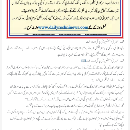
قصہ: مہترانی (بھنگن) کی پوٹلی اور درخت
ہالینڈ(ڈیلی روشنی نیویز انٹرنیشنل) یہ واقعہ- “بابا تاج الدین ناگپوریؒ” کی تواریخ و حکایات میں ایک معروف قصہ ہے، جو مختلف صوفی
درباروں میں حضرت کی “شفیق پہچان” کی علامت کے طور پر سنایا جاتا ہے:
قصہ: مہترانی (بھنگن) کی پوٹلی اور درخت
بابا تاج الدین ناگپوریؒ سے ملنے کے لئے آنے والے عقیدت مند، زائرین، صاحب حیثیت لوگ، عالم، رؤسا، نواب، سرکاری آفیسرز
رنگ برنگ کھانے پکا کر ساتھ لاتے۔ ہر کوئی چاہتا کہ بابا اس کے کھانوں میں سے کچھ کھائیں یا چکھ لیں۔ بابا بھی کچھ لقمے چکھ لیتے اور
پھر سارے کھانے لنگر میں ڈلوا دیتے۔
اب ایک مہترانی (ذات ہندو، جھاڑو لگانے اور گندگی اٹھانے والی) بھی دیکھا دیکھی کھانا پکا لائی۔ وہ کئی عرصہ سے یہ بات سوچ رہی
تھی۔ اب کھانا پکا کر لائی تو ہمت نہیں ہورہی کہ اپنا معمولی، ٹوٹے پھوٹے برتنوں میں پکا کھانا نوابوں، امیروں، اونچی ذات کے لوگوں
کے برتنوں اور کھانوں کے ساتھ رکھے؟ پوٹلی اس کے ہاتھوں میں اور دل الگ لرزے۔ اب کرئے تو کیا کرئے؟
خیر ! ڈرتی، لرزتی، شرمندہ اپنی پوٹلی ایک امرود کے درخت سے باندھ ،چپ چاپ باہر برآمدے میں جا بیٹھی۔
دوپہر کھانے کا وقت ہوا۔ باباؒ کے ‘خاص خادم’ باہر لپکے۔ خادموں کو دیکھ کر نوابوں، امیروں، مریدوں کے نوکر اپنے اپنے مالکوں کے
ٹفن، دیگچیاں، توشہ دان، دسترخوانوں پر سجانے لگے۔ بابا کمرے سے باہر نکلے اور برآمدے میں بچھے دسترخوانوں پر سارے کھانے
دیکھتے آگے بڑھ گئے۔ یہ کیا؟