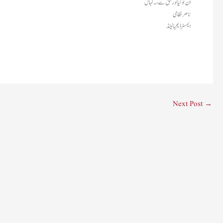
ان کو کیا نور حق سے،۔ نہال
ناصر نظامی
ایمسٹرڈیم ہالینڈ
Next Post
→