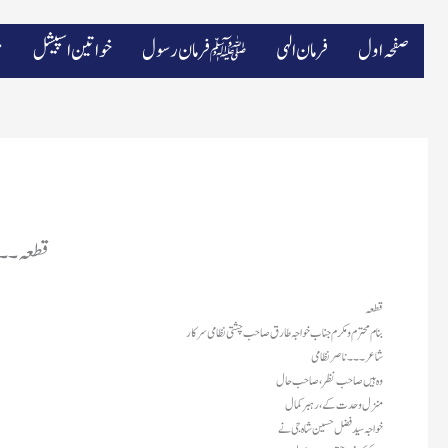
صفحہ اول
فرمان الہی
ﷺ فرمان رسول
خواتین اسپیشل
م
قطعہ۔۔۔ب
قطعہ
بنام محترم و مکرم جناب خواجہ طارق صاحب چشتی نظامی سرکار
شاعر۔۔۔ناصر نظامی
وہ ہیں صاحب نظر ، صاحب حال
منزل وحدت کے ، رہبر کمال
خواجہ سید فضل حسین شاہ جی نے