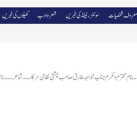
عروف شخصیات
سوئٹزرلینڈ کی خبریں
شعرو ادب
کھیلوں کی خبریں
نام محترم و مکرم جناب خواجہ طارق صاحب چشتی نظامی سرکار۔۔شاعر۔۔۔ناص