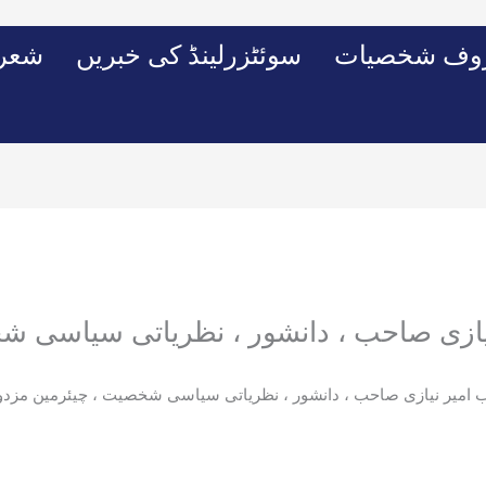
وف شخصیات
سوئٹزرلینڈ کی خبریں
شعرو
یازی صاحب ، دانشور ، نظریاتی سیاسی ش