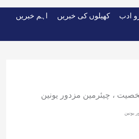
Skip
to
 ادب
کھیلوں کی خبریں
اہم خبریں
content
خصیت ، چیئرمین مزدور یونین