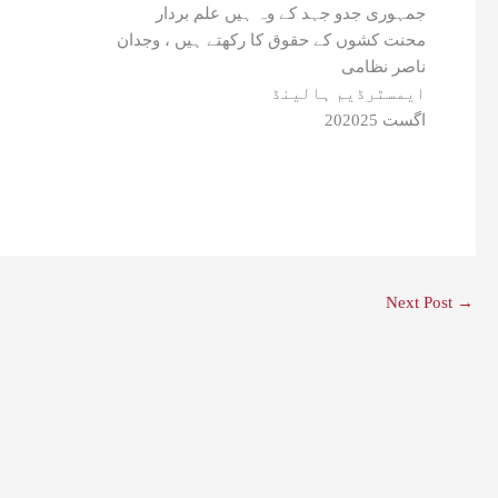
جمہوری جدو جہد کے وہ ہیں علم بردار
محنت کشوں کے حقوق کا رکھتے ہیں ، وجدان
ناصر نظامی
ایمسٹرڈیم ہالینڈ
20اگست 2025
Next Post
→