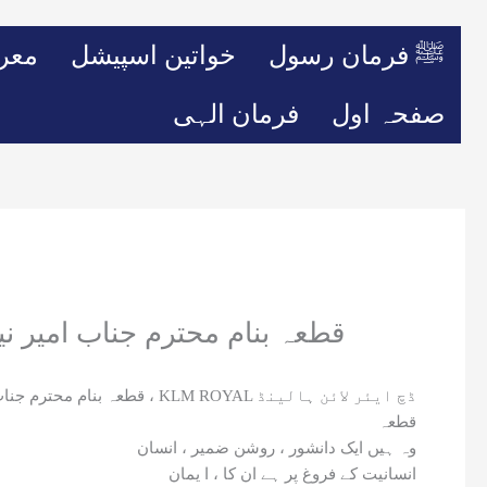
ﷺ فرمان رسول
خواتین اسپیشل
معر
صفحہ اول
فرمان الہی
قطعہ بنام محترم جناب امیر ن
قطعہ بنام محترم جناب امیر نیازی صاحب ، دانشور ، نظریاتی سیاسی شخصیت ، چیئرمین مزدور یونین ، KLM ROYAL ڈچ ایئر لائن ہالینڈ
قطعہ
وہ ہیں ایک دانشور ، روشن ضمیر ، انسان
انسانیت کے فروغ پر ہے ان کا ، ا یمان