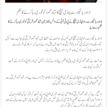
لاہور ہائیکورٹ پنڈی بینچ کا شاہ محمود کو فوری رہاکرنے کا حکم
لاہور ہائیکورٹ راولپنڈی بینچ نے پی ٹی آئی کے وائس چیئرمین شاہ محمودقریشی کو فوری رہاکرنے کا
حکم دے دیا۔
لاہور ہائیکورٹ راولپنڈی بینچ میں کیس کی سماعت کے سلسلے میں شاہ محمودقریشی کی جانب سے وکیل
تیمور ملک اور ان کی بیٹی گوہربانو قریشی عدالت میں پیش ہوئے جب کہ سرکار کی طرف سے
اسسٹنٹ ایڈووکیٹ جنرل عابد عزیز راجوری پیش ہوئے۔
عدالت نے شاہ محمود کی فوری رہائی کا حکم دیتے ہوئے کہا کہ انہیں کسی اور ایم پی او آرڈرکے تحت
گرفتار نہ کیا جائے۔
عدالت نے ڈی سی راولپنڈی کے تھری ایم پی او آرڈر کالعدم قرار دے دیے اور شاہ محمود قریشی سے
کسی قسم کا شورٹی بانڈ جمع کرانے کی ہدایت نہیں کی۔
واضح رہےکہ شاہ محمود قریشی کو 9 مئی کے بعد تھری ایم پی او کے تحت گرفتار کیا گیا تھا اور ان کی
اسلام آباد ہائیکورٹ کے حکم پر 23 مئی کو رہائی عمل میں آئی تھی لیکن اڈیالہ جیل سے رہائی کے بعد
انہیں ایک بار پھر پولیس نے گرفتار کرلیا۔