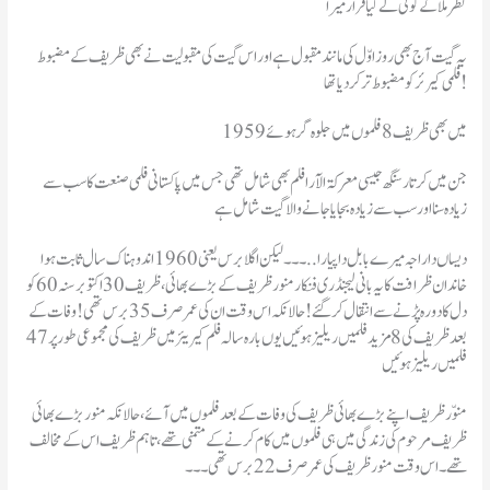
نظر ملا کے کوئی لے گیا قرار میرا
یہ گیت آج بھی روز اوّل کی مانند مقبول ہے اور اس گیت کی مقبولیت نے بھی ظریف کے مضبوط
فلمی کیرئر کو مضبوط تر کردیا تھا!
1959 میں بھی ظریف 8 فلموں میں جلوہ گر ہوئے
جن میں کرتار سنگھ جیسی معرکۃ الآرا فلم بھی شامل تھی جس میں پاکستانی فلمی صنعت کا سب سے
زیادہ سنا اور سب سے زیادہ بجایا جانے والا گیت شامل ہے
دیساں دا راجہ میرے بابل دا پیارا ..۔۔۔ لیکن اگلا برس یعنی 1960 اندوہناک سال ثابت ہوا
خاندان ظرافت کا یہ بانی لیجنڈری فنکار منور ظریف کے بڑے بھائی ،ظریف 30 اکتوبر سنہ 60کو
دل کا دورہ پڑنے سے انتقال کر گئے! حالانکہ اس وقت ان کی عمر صرف 35 برس تھی ! وفات کے
بعد ظریف کی 8 مزید فلمیں ریلیز ہوئیں یوں بارہ سالہ فلم کیریئر میں ظریف کی مجموعی طور پر 47
فلمیں ریلیز ہوئیں
منوّر ظریف اپنے بڑے بھائی ظریف کی وفات کے بعد فلموں میں آئے ،حالانکہ منور بڑے بھائی
ظریف مرحوم کی زندگی میں ہی فلموں میں کام کرنے کے متمنی تھے ،تاہم ظریف اس کے مخالف
تھے۔ اس وقت منور ظریف کی عمر صرف 22 برس تھی ۔۔۔