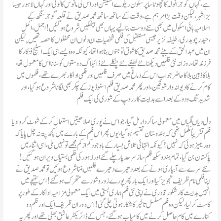
ہے ، کہاں گوجرانولہ کا چھوٹا سا پرسکون ریلوے اسٹیشن اور اس کی مانوس کالونی اور کہاں لاہور جیسا
بڑا شہر ، لیکن وقت بڑا مرہم ہے، وقت کے ساتھ ساتھ محمد صدیق نے قلعہ گوجر سنگھ کے
اسلامیہ ہائی اسکول میں بھی نئے دوست بنا لیے یہاں بھی بیٹھکیں شروع ہو گئیں! اجمل، اکمل
،حیدر چوہدری، خلیفہ نزیر جیسی مستقبل کی فلمی شخصیات ان دنوں ان محفلوں کا حصہ تھیں, لیکن
ان میں عبد الحق کے بیٹے محمد صدیق کا شوق تو جنوں بنا ہوا تھا ، کیونکہ وہ ویسے ہی ایک اسٹیج فنکار کا
فرزند تھا ،روزانہ نئی فلمیں دیکھنا نئے لطیفے نئے چٹکلے نئے ڈائیلاگ دوستوں کو سنانا اس کا معمول تھا ،
بلا کا ذہین بلا کا حاضر جواب اس کے دماغ میں صرف فلمیں اور فلمی اداکار بھرے تھے ، فلموں میں
کام کرنے کا دیوانہ وار شوقین ، اور پھر محمد صدیق فلم اسٹوڈیوز کے چکر بھی لگانا شروع ہو گیا ، اور
شدید تگ و دو کے بعد اسے ہدایت کار روپ کے شوری کی ایک فلم
فلم تقریباً مکمل تھی کہ ہندوستان تقسیم ہو گیا ،یوں پھر اس فلم کے بارے میں کچھ پتہ نہ چل پایا کہ
وہ ریلیز ہوئی کہ نہیں ؟ کیونکہ انتہائی تلاش بسیار کے باوجود کم از کم مجھے تو نہیں ملی ، اسی اثناء میں
پاکستان بن گیا، تمام ہندو سکھ فلم ساز سرحد پار چلے گئے اور لاہور کی فلمی بستیاں ویران ہو گئیں!
نئے سرے سے آبیاری ہونے کے بعد دھیرے دھیرے فلمیں بننا شروع ہوئیں تو محمد صدیق نے
اپنا فلمی نام ظریف تجویز کیا اور ایک بار پھر پورے زور و شور سے متحرک ہوگئے ! اس نتیجے میں
انہیں ہدایت کار شکور قادری نے اپنی نئی فلم ہماری بستی میں ایک معمولی مزاحیہ اداکار کے طور پر
کاسٹ کر لیا ، لیکن وہ فلم مسلسل تاخیر کا شکار ہوتی چلی گئی! اس دوران ظریف ایک اور فلم دو
کنارے میں کام حاصل کرنے میں کامیاب ہو گئے ، جس کے ڈائریکٹر عاشق بھٹی تھے اور پھر یہ