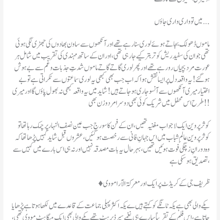
میں تو واری واری جاؤں….
تھی جو ان کی سفید ریش کو تر بتر کیے جا رہی تھی ،اور ان کے ساتھ مہندی کی تقریب میں شامل ہر
عورت مرد بچیاں رو رہے تھے اور پھر لوری گاتے گاتے ماموں شدتِ جذبات و غم سے بے ہوش
ہو گئے !یہ واقعہ دل پر ایسا نقش ہوا کہ اب جب بھی کبھی یہ لوری سماعتوں سے ٹکراتی ہے تو بے
اختیار میری آنکھوں سے آنسو جاری ہوجاتے ہیں! شاید میں یہ واقعہ کبھی نہ بھول پاؤں گا اور میری
طرح اس محفل میں شریک کوئی بھی دوسرا مرد و زن بھی !!
کوثر پروین عالمِ شباب میں اس جہانِ فانی سے رخصت ہو گئیں، عشروں قبل شاید کہیں پڑھا تھا کہ
وہ دورانِ زچگی فوت ہوئیں تھیں، بہرحال یہ بات مصدقہ نہیں اور نہ ہی اس بارے میں کہیں سے
تصدیق ہوسکی ہے ،
♦️ ظریف جی کے کریڈٹ پر ایک اور معرکۃ الآرا مووی
جاتا ہے ، اس فلم کے تقریباً سارے ہی نغمے سپر ڈپر ہٹ تھے یکے والی بھی ایک میگا ہٹ مووی تھی ،