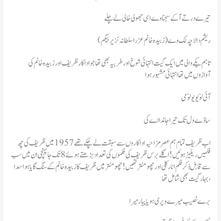
تیرے در تے آکے سجنا وے اسی جھولی خالی لے چلے
ریشم دا لا چہ لک وے (زبیدہ خانم عزرا سلطانہ نزیر بیگم)
تاہم یکے والی میں ایک گیت انتہائی شوخ اور طربیہ بھی تھا جو اداکار ظریف اور زبیدہ خانم کی
آوازوں میں تھا انتہائی مشہور ہوا
آئی لوّ یو یو لوّ می
ساڈے ول تک تیرا جاندا اے کی
اب ظریف تمام ہم عصر مزاحیہ اداکاروں سے سبقت لے چکے تھے 1957 میں ظریف کی چھ
فلمیں ریلیز ہوئیں! اگلے برس ظریف کی فلموں کی تعداد بڑھتے ہوئے 8 تک جاپہنچی ان میں سب
سے قابلِ ذکر فلم انارکلی اور چھو منتر تھیں ! چھومنتر میں ظریف کا زبیدہ خانم کے سنگ گایا ہوا سدا
بہار گیت بھی شامل تھا ،
برے نصیب میرے ویری ہویا پیار میرا