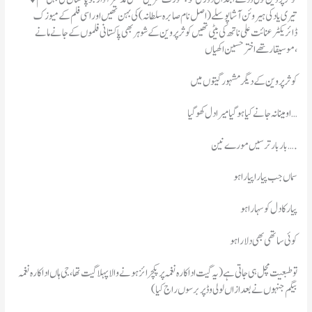
تیری یاد کی ہیروئن آشا پوسلے ( اصل نام صابرہ سلطانہ) کی بہن تھیں اور اسی فلم کے میوزک
ڈائریکٹر عنائت علی ناتھ کی بیٹی تھیں کوثر پروین کے شوہر بھی پاکستانی فلموں کے جانے مانے
موسیقار تھے اختر حسین اکھیاں،
کوثر پروین کے دیگر مشہور گیتوں میں
او مینا نہ جانے کیا ہو گیا میرا دل کھو گیا …
بار بار ترسیں مورے نین….
سماں جب پیارا پیارا ہو
پیار کا دل کو سہارا ہو
کوئی ساتھی بھی دلارا ہو
تو طبعیت مچل ہی جاتی ہے (یہ گیت اداکارہ نغمہ پر پکچرائز ہونے والا پہلا گیت تھا ،جی ہاں اداکارہ نغمہ
بیگم جنہوں نے بعد ازاں لولی وڈ پر برسوں راج کیا )