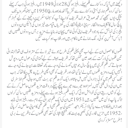
دیکھنے میں آیا کہ دو کنارے فلم پہلے ریلیز ہوگئی 28 جولائی 1949 میں ریلیز ہوئی جب کہ پہلے
سائن کردہ فلم ہماری بستی دوکنارے سے تقریباً آٹھ ماہ بعد مارچ 1950 میں سینما گھروں تک
پہنچی ، یوں سمجھیے کہ محمد صدیق عرف ظریف کو اپنے آپ کو سینما اسکرین پر دیکھنے کے لیے کم از کم
پانچ سال کا تکلیف دہ انتظار سہنا پڑا ، یقیناً انتظار کی یہ گھڑیاں قیامت خیز ہوں گی ! لیکن ان دونوں
پکچرز کی نمائش کے باوجود ظریف اپنی کوئی خاص پہچان نہ بنا پائے، مزید برآں یہ دونوں فلمیں ہی
باکس آفس پر کوئی رنگ جمانے میں ناکام رہیں اور فلاپ ہوکر پِٹ گئیں!
تین فلموں کی دُرگت کے بعد عین ممکن تھا کہ ظریف ہمیشہ کے لیے گمنامی کی دھول میں روپوش
ہو جاتے کہ فلم نگری میں پانچ سال جوتیاں گھسانے کی وجہ سے کچھ تعلقات بن جانے کی وجہ سے
انہیں ایک دو مزید فلموں میں لے لیا گیا تھا ، اور ظریف کو بھی اچھی طرح پتہ چل چکا تھا کہ جب
تک کسی فلم میں کوئی بڑا رول نہیں مل جاتا اور ایک آدھ فلم سپر ہٹ نہیں ہو جاتی، فلم انڈسٹری
میں ان کی دال گلنی نہیں , لہزا وہ دھیرے دھیرے چپکے چپکے ہر وقت مزید فلموں حاصل کرنے کے
لیے کوشاں رہتے ان کی خواہش ہوتی کہ ایک فلم ریلیز ہونے سے پہلے دو مزید فلمیں سائن کر لوں
تا کہ پائپ لائن میں فلمیں رہیں 1951 میں ان کی ایک فلم میراثی کے نام سے ریلیز ہوئی جسے
بعد ازاں بِلّو کا نام دے دیا گیا ڈائریکٹر امجد حسین کی یہ فلم بھی ڈبہ فلم تھی کامیابی حاصل نہ کر پائی
، 1952 میں حزیں قادری کی لکھی ہدایت کار شفیع اعجاز کی نَتھ بھی فلموں کے ناظرین نے بری
طرح مسترد کر دی!