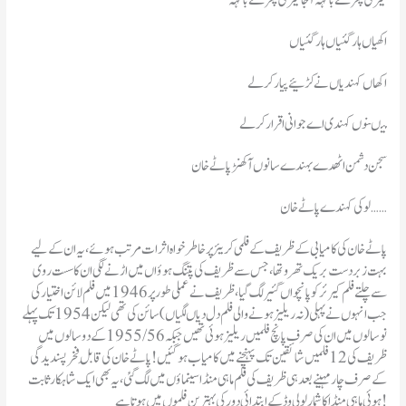
اکھیاں ہار گئیاں ہار گئیاں
اکھاں کہندیاں نے کڑئیے پیار کر لے
میںنوں کہندی اے جوانی اقرار کرلے
سجن دشمن اٹھدے بہندے سانوں آکھنڑ پاٹے خان
لوکی کہندے پاٹے خان……
پاٹے خان کی کامیابی کے ظریف کے فلمی کریئر پر خاطر خواہ اثرات مرتب ہوئے ، یہ ان کے لیے
بہت زبردست بریک تھرو تھا ، جس سے ظریف کی پتنگ ہوؤاں میں اڑنے لگی ان کا سست روی
سے چلتےفلم کیرئر کو پانچواں گئیر لگ گیا ،ظریف نےعملی طور پر 1946 میں فلم لائن اختیار کی
جب انہوں نے پہلی (نہ ریلیز ہونے والی فلم دل دیاں لگیاں) سائن کی تھی لیکن 1954 تک پہلے
نو سالوں میں ان کی صرف پانچ فلمیں ریلیز ہوئی تھیں جبکہ 1955/56 کے دوسالوں میں
ظریف کی 12 فلمیں شائقین تک پہنچنے میں کامیاب ہو گئیں! پاٹے خان کی قابلِ فخر پسندیدگی
کے صرف چار مہینے بعد ہی ظریف کی فلم ماہی منڈا سینماؤں میں لگ گئی ، یہ بھی ایک شاہکار ثابت
ہوئی ماہی منڈا کا شمار لولی وڈ کے ابتدائی دور کی بہترین فلموں میں ہوتا ہے!