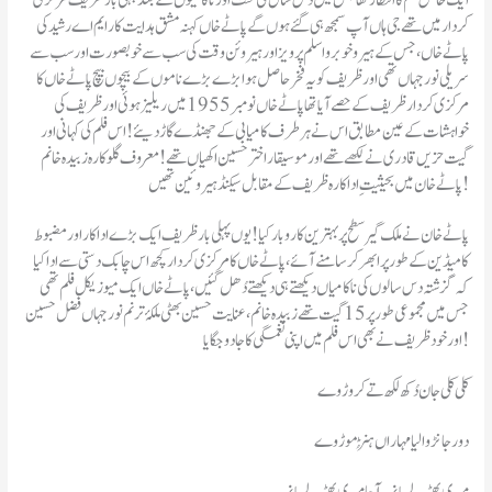
ایک خاص فلم کا انتظار تھا جس میں دس سال کی محنت اور ناکامیوں کے بعد پہلی بار ظریف مرکزی
کردار میں تھے جی ہاں آپ سمجھ ہی گئے ہوں گے پاٹے خاں کہنہ مشق ہدایت کار ایم اے رشید کی
پاٹے خاں ،جس کے ہیرو خوبرو اسلم پرویز اور ہیروئن وقت کی سب سے خوبصورت اور سب سے
سریلی نورجہاں تھی اور ظریف کو یہ فخر حاصل ہوا بڑے بڑے ناموں کے بیچوں بیچ پاٹے خاں کا
مرکزی کردار ظریف کے حصے آیا تھا پاٹے خاں نومبر 1955 میں ریلیز ہوئی اور ظریف کی
خواہشات کے عین مطابق اس نے ہر طرف کامیابی کے جھنڈے گاڑ دیئے ! اس فلم کی کہانی اور
گیت حزیں قادری نے لکھے تھے اور موسیقار اختر حسین اکھیاں تھے ! معروف گلوکارہ زبیدہ خانم
پاٹے خان میں بحیثیتِ اداکارہ ظریف کےمقابل سیکنڈ ہیروئین تھیں !
پاٹے خان نے ملک گیر سطح پر بہترین کاروبار کیا ! یوں پہلی بار ظریف ایک بڑے اداکار اور مضبوط
کامیڈین کے طور پر ابھر کر سامنے آئے ، پاٹے خاں کا مرکزی کردار کچھ اس چابک دستی سے ادا کیا
کہ گزشتہ دس سالوں کی ناکامیاں دیکھتے ہی دیکھتے دُھل گئیں ، پاٹے خاں ایک میوزیکل فلم تھی
جس میں مجموعی طور پر 15 گیت تھے زبیدہ خانم ، عنایت حسین بھٹی ملکۂ ترنم نور جہاں فضل حسین
اور خود ظریف نے بھی اس فلم میں اپنی نغمگی کا جادو جگایا!
کلی کلی جان دُکھ لکھ تے کروڑ وے
دور جانڑ والیا مہاراں ہُنڑ موڑ وے
میری پھڑ لے بانہہ آجا میری پھڑ لے بانہہ