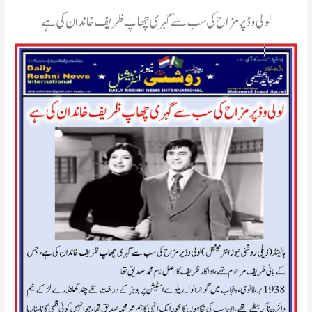
لولی وڈ پر مزاح کی سب سے گہری چھاپ ظریف خاندان کی ہے