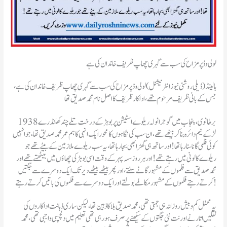
لولی وڈ پر مزاح کی سب سے گہری چھاپ ظریف خاندان کی ہے
ہالینڈ(ڈیلی روشنی نیوز انٹرنیشنل )لولی وڈ پر مزاح کی سب سے گہری چھاپ ظریف خاندان کی ہے،
جس کے بانی ظریف مرحوم تھے ، اداکار ظریف کا اصل نام محمد صدیق تھا
1938 برطانوی ، پنجاب میں گوجرانولہ ریلوے اسٹیشن پر بوہڑ کے درخت تلے چند کھلنڈرے
لڑکے نیم دائرہ بنا کر بیٹھے تھے ،ان سب کی نگاہوں کا محور ایک انہی کا ہم عمر محمد صدیق تھا ، جو انہیں
کوئی فلمی گانا سنا رہا تھا! اور ساتھ ہی گھڑا بھی بجا رہا تھا، یہ سب ریلوے ملازمین کے بیٹے تھے جو
ریلوے کالونی میں رہتے تھے! اور ہر روز سہہ پہر کے وقت اسی بوہڑ کی چھاؤں میں بیٹھتے تھے اور
محمد صدیق سے فلموں کے مشہور گانے سنتے ،اور پھر بیٹھے بیٹھے دیر تک ایک دوسرے سے جگتیں
کرتے رہتے فلموں کے مشہور مکالمے بولتے اور ایک دوسرے سے فلموں کی باتیں کرتے رہتے!
یہ محفل کم و بیش روزانہ ہی جمتی تھی ،محمد صدیق بلا کا ذہین تھا ،لیکن ساری ذہانت اداکاروں کی
نقلیں اتارنے اور نت نئی جگتوں کے سیکھنے پر صرف ہورہی تھی تعلیم میں دلچسپی واجبی تھی، محمد