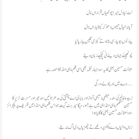
لٹ لیا دل میرا چوٹھیاں قراراں نال
آیا نہ خیال تینوں دھوکہ کیتا یاراں نال
پیار نوں بیوپار سی بنانا،تے کیڑی گلیں پیار پا لیا
چُوٹھیئے جہان دیئے نی کچئیے زبان دئیے
عنائت حسین بھٹی کا یہ سدا بہار نغمہ بھی اسی فلم ماہی منڈا کا حصہ ہے
وے میں نار پٹولے ورگی……
زبیدہ خانم کی سندر میٹھی دھیمی آواز اور بابا جی اے چشتی کی مدھر تانیں سدھیر اور مسرت نزیر کا
حسین سنگھم ماہی منڈا ہی میں ہے ! اور میگا سپر ہٹ گیت جو اس فلم ماہی منڈا میں ظریف پر پکچرائز
ہوا عنائت حسین بھٹی کا گایا ہوا ،
رَناں والیاں دے پکنڑ پروٹھے تے چَھڑیاں دی اگ نہ بلے