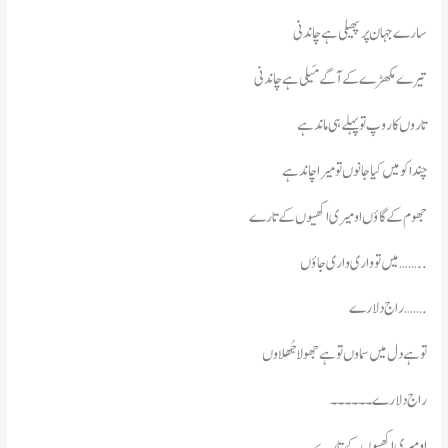
سارے جہان پر پھیلی ہے چاندنی
تیرے مکھڑے کے آگے مَیلی ہے چاندنی
تاروں کا روپ تو پہلے ہی ماند ہے
چندا کو میں کیا جانوں تو میرا چاند ہے
جھوم کے گاؤں او میری اکھیوں کے تارے
میں تو واری واری جاؤں ……..
راج دلارے…….
توہے دل میں سماوں توہے جھولا جُھلاوں
راج دلارے۔۔۔۔۔۔
او میری اکھیوں کے تارے