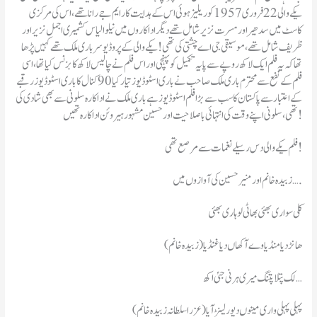
یکے والی 22 فروری 1957 کو ریلیز ہوئی اس کے ہدایت کار ایم جے رانا تھے ، اس کی مرکزی
کاسٹ میں سدھیر اور مسرت نزیر شامل تھے دیگر اداکاروں میں نیلو الیاس کشمیری اجمل نزیر اور
ظریف شامل تھے ،مو سیقی جی اے چشتی کی تھی ! یکے والی کے پروڈیوسر باری ملک تھے کہیں پڑھا
تھا کہ یہ فلم ایک لاکھ روپے سے پایہ تکمیل کو پہنچی اور اس فلم نے چالیس لاکھ کا بزنس کیا تھا ،اسی
فلم کے نفع سے محترم باری ملک صاحب نے باری اسٹوڈیوز تیار کیا 90 کنال کا باری اسٹوڈیوز رقبے
کے اعتبار سے پاکستان کاسب سے بڑا فلم اسٹوڈیوز ہے باری ملک نے اداکارہ سلونی سے بھی شادی کی
تھی ، سلونی اپنے وقت کی انتہائی باصلاحیت اور حسین مشہور ہیروئن اداکارہ تھیں !
فلم یکے والی دس رسیلے نغمات سے مرصع تھی !
زبیدہ خانم اور منیر حسین کی آوازوں میں ….
کلی سواری بھئی بھاٹی لوہاری بھئی
ھانڑ دیا منڈیا وے آکھاں دیا غنڈیا (زبیدہ خانم)
لک پتلا پتنگ میری ہرنی جئی اکھ …
پہلی پہلی واری مینوں دیور لینڑ آیا (عزرا سلطانہ زبیدہ خانم)