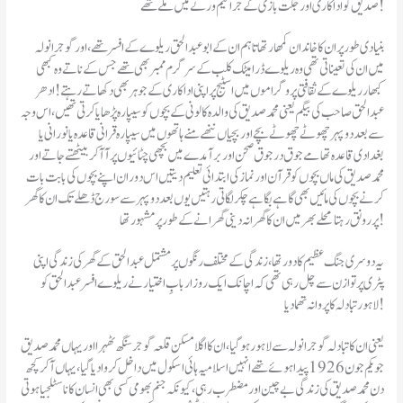
صدیق کو اداکاری اور جگت بازی کے جراثیم ورثے میں ملے تھے !
بنیادی طور پر ان کا خاندان کمھار تھا تاہم ان کے ابو عبدالحق ریلوے کے افسر تھے ، اور گوجرانولہ
میں ان کی تعیناتی تھی وہ ریلوے ڈرامیٹک کلب کے سرگرم ممبر بھی تھے جس کے ناتے وہ کبھی
کبھار ریلوے کے ثقافتی پروگراموں میں اسٹیج پر اپنی اداکاری کے جوہر بھی دکھاتے رہتے ! ادھر
عبدالحق صاحب کی بیگم یعنی محمد صدیق کی والدہ کالونی کے بچوں کو سیپارہ پڑھایا کرتی تھیں، اس وجہ
سے بعد دوپہر چھوٹے چھوٹے بچے اور بچیاں ننھے منے ہاتھوں میں سیپارہ قرانی قاعدہ یا نورانی یا
بغدادی قاعدہ تھامے جوق در جوق صحن اور برآمدے میں بچھی چٹائیوں پر آ آ کر بیٹھتے جاتے اور
محمد صدیق کی ماں بچوں کو قرآن اور نماز کی ابتدائی تعلیم دیتیں اس دوران اپنے بچوں کی بابت بات
کرنے بچوں کی مائیں بھی گاہے بگاہے چکر لگاتی رہتیں یوں بعد دوپہر سے سورج ڈھلے تک ان کا گھر
پررونق رہتا محلے بھر میں ان کا گھرانہ دینی گھرانے کے طور پر مشہور تھا !
یہ دوسری جنگ عظیم کا دور تھا ، زندگی کے مختلف رنگوں پر مشتمل عبدالحق کے گھر کی زندگی اپنی
پٹری پر توازن سے چل رہی تھی کہ اچانک ایک روز اربابِ اختیار نے ریلوے افسر عبدالحق کو
لاہور تبادلہ کا پروانہ تھما دیا !
یعنی ان کا تبادلہ گوجرانولہ سے لاہور ہوگیا ، ان کا اگلا مسکن قلعہ گوجر سنگھ ٹھہرا اور یہاں محمد صدیق
جو یکم جون 1926 پیدا ہوئے تھے انہیں اسلامیہ ہائی اسکول میں داخل کروا دیا گیا ، یہاں آکر کچھ
دن محمد صدیق کی زندگی بے چین اور مضطرب رہی، کیونکہ جنم بھومی کسی بھی انسان کا ناسٹلجیا ہوتی