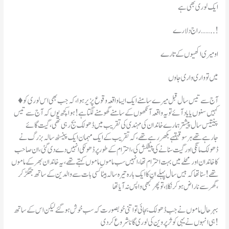
ایک لوری بھی ہے
راج دلارے……..!
او میری اکھیوں کے تارے
میں تو واری واری جاوں
♦️ آج سے تیس سال قبل میرے سامنے ایک ایسا واقعہ وقوع پزیر ہوا ،کہ جب بھی اس لوری کو
کہیں سنوں یا یاد آئے تو یہ واقعہ آنکھوں کے سامنے گھومنے لگتا ہے! ہوا کچھ یوں کہ آج سے تیس
پینتیس سال پیشتر ہمارے خاندان کی مہندی کی تقریب میں ڈھولک بج رہی تھی ، گیت گائے
جارہے تھے ہر سو قہقہے بکھر رہے تھے ،کہ تقریب کے ایک مہمان ایک پینسٹھ سالہ بزرگ نے
ڈھولک مانگی اور گیت سنانے کی پیشکش کی ،احترام کے طور پر ڈھولکی انہیں دے دی گئی ،ان صاحب
کا خاندان اور محلے میں بہت احترام تھا ، انہیں سب ماموں ماموں کہتے تھے، یہ خاندان بھر کے ماموں
تھے! سنا تھا کہ بیس سال پہلے ان کا ایک بارہ تیرہ سالہ بیٹا کسی بات سے والدین کے ساتھ جھگڑ کر
گھر سے ناراض ہو کر نکلا ،تو پھر کبھی واپس نہ آیا تھا ،
بہرحال ماموں نے جب ڈھولک بجائی تو اتنی خوبصورت کہ سب خوش ہوگئے لیکن اس کے ساتھ
ہی انہوں نے یہی کوثر پروین کی لوری گانا شروع کردی!