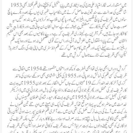
1953میں مستند ڈرامہ نگار امتیاز علی تاج کی ہدایتکاری میں پایۂ تکمیل کو پہنچنے والی فلم گلناز بھی
شائقین کی عدالت سے سندِ قبولیت حاصل کرنے میں ناکامیاب ٹھہری ، یوں یکے بعد دیگرے پانچ
سالوں میں ظریف کی پانچ فلمیں ریلیز ہوئیں اور پانچوں فلاپ ہو کر ڈبوں میں بند ہو گئیں ، یہ
صورتِ حال کسی بھی فنکار کے مستقبل پر ہمیشہ کے لیے سوالیہ نشان بن جاتی ہیں ،اور فنکار ڈیپریشن
کا شکار ہو جاتے ہیں ،مگر آفرین ہے لیجنڈری ظریف پر کہ ہے درپے ناکامیوں کے بعد بھی اس عظیم
الشان شخص کے پایۂ استقلال میں لغزش نہ آئی، اور اس کے قوی مضحمل نہ ہوئے اور وہ ایک فلم
ریلیز ہونے سے پہلے ایک اور فلم میں کام حاصل کر کے فلم انڈسٹری میں اپنی بقاء کی جنگ لڑتا رہا!
لیکن ابھی ظریف کے ستارے تاحال گردشِ میں تھے
گردشِ دوراں ابھی جاری تھا ابھی فطرت کو کچھ اور امتحاں مقصود تھے 1954 میں اتفاق سے
ظریف کی کسی فلم کی نمائش نہ ہو پائی ، اور 1955 کی پہلی ششماہی بھی سوکھے ساون کی مانند
گزری آخر کار خدا خدا کر کے 19 مہینوں کے جاں گُسل انتظار کے بعد جون 1955 میں ہدایت
کار شریف نیر کی محفل اور پھر یکم جولائی کو ہدایت کار داؤد چاند کی بابل اور جولائی ہی میں ڈائریکٹر
نظام کی جھیل کنارے اور جولائی 1955 میں ہی ہدایت کار حیدر شاہ کی طوفان فلمبینوں کی
خدمت میں حاضر ہوئیں یہ پہلا موقع تھا کہ ظریف کی ایک ہی مہینے میں اوپر تلے تین فلموں نے
مارکیٹ میں آنے کی ہیٹ ٹرک مکمل کی تھی ان میں سے آخری فلم طوفان سپر ہٹ ہوئی لیکن باقی
فلمیں بھی ناکامی سے بال بال بچتے ہوئے نہ صرف اوسط درجے کا کاروبار کر گئیں ، بلکہ ظریف کی
اداکاری کو بھی دیکھنے والوں نے بہت سراہا ! جس سے ظریف کو کافی حوصلہ ہوا لیکن ابھی ظریف کو