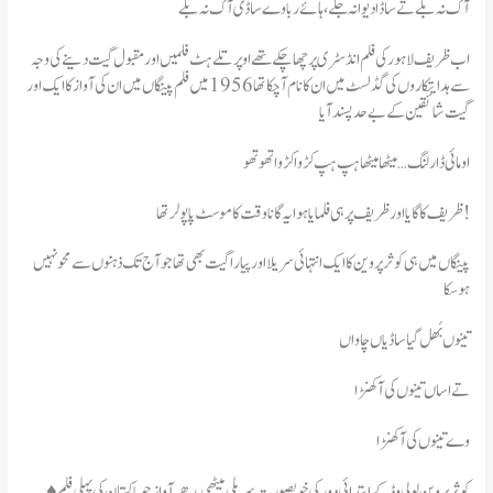
آگ نہ بلے تے ساڈا دیوا نہ جلے، ہائے ربا وے ساڈی آگ نہ بلے
اب ظریف لاہور کی فلم انڈسٹری پر چھا چکے تھے اوپر تلے ہٹ فلمیں اور مقبول گیت دینے کی وجہ
سے ہدایتکاروں کی گڈ لسٹ میں ان کا نام آچکا تھا 1956 میں فلم پینگاں میں ان کی آواز کا ایک اور
گیت شائقین کے بے حد پسند آیا
او مائی ڈارلنگ …میٹھا میٹھا ہپ ہپ کڑوا کڑوا تھو تھو
ظریف کا گایا اور ظریف پر ہی فلمایا ہوا یہ گانا وقت کا موسٹ پاپولر تھا !
پینگاں میں ہی کوثر پروین کا ایک انتہائی سریلا اور پیارا گیت بھی تھا جو آج تک ذہنوں سے محو نہیں
ہوسکا
تینوں بُھل گیا ساڈیاں چاواں
تے اساں تینوں کی آکھنڑا
وے تینوں کی آکھنڑا
♦️ کوثر پروین لولی وڈ کے ابتدائی دور کی خوبصورت سریلی میٹھی مدھر آواز جو پاکستان کی پہلی فلم