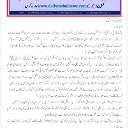
لہروں کے دوش پر
قسط نمبر1
ہالینڈ(ڈیلی روشنی نیوز انٹرنیشنل ۔۔۔ لہروں کے دوش پر) انسان جانوروں درختوں ، جمادات، ستاروں اور دوسری مخلوقات سے رابطہ
کر سکتا ہے۔سرور کائنات حضرت محمد رسول اللہ ﷺکا نام ایک اونٹ کے قریب سے گزرے تو اونٹ کی آنکھوں میں آنسو دیکھ کر
اس کے مالک سے ارشاد فرمایا کہ یہ اونٹ تیری شکایت کر رہا ہے کہ تو اس پر بوجھ پورا لاد تا ہے لیکن اس کے خورد و نوش کا انتظام پورا
نہیں کرتا“۔ [ سنن ابو داؤد: کتاب الجہاد ]
حضرت سلیمانؑ نے (کسی مہم کے سلسلہ میں ) جنوں، انسانوں اور پرندوں کے لشکر جمع کیے۔ جب وہ چیونٹیوں کی ایک وادی پر پہنچے تو
ایک چیونٹی بولی کہ اے چیونٹیو 1 اپنے گھروں میں چلی جاؤ تمہیں بے خبری میں سلیمان اور ان کا لشکر کچل نہ ڈالیں۔ سلیمان اس چیونٹی
کی آواز سن کر مسکرائے۔ چیونٹی کی نہایت بار یک آواز جو ہم کو قریب سے بھی معلوم نہیں ہوتی حضرت سلیمان نے دور سے سن لی۔
تاریخ اسلام میں حضرت عمر فاروق کا دریائے نیل سے بظاہر بذریعہ خط رابطہ کر ہاہار یخ عالم میں اپنی مثل آپ ہے۔ حضرت عمر فاروق
کے دور خلافت میں ایک بار مصر کا دریائے نیل خشک ہو گیا۔ مصری رعایا نے مصر کے گورنر حضرت عمر بن العاص کی خدمت میں
عرض کی کہ ہمارا یہ دستور تھا کہ جب دریائے نیل خشک ہو جاتا تھا تو ہم لوگ ایک خوبصورت کنواری لڑکی کو دریا کی بھینٹ چڑھایا
کرتے تھے۔ اس کے بعد دریا پھر جاری ہوا کرتا تھا۔ اسلام قبول کرنے کے بعد اب ہم کیا کریں ….؟
گورنر نے امیر المومنین حضرت عمر فاروق کو محط لکھ کر دریائے نیل خشک ہونے اور مصریوں کے رواج کا حال بتایا امیر المومنین
حضرت عمر نے دریائے نیل کے نام خط لکھا کہ: “اے دریائے نیل ! اگر تو خود بخود جاری ہوا کرتا تھا تو ہم کو تیری کوئی ضرورت نہیں
ہے اور اگر تو اللہ تعالی کے حکم سے جاری ہو تا تھا کہ تو پھر اللہ تعالیٰ کے نام پر جاری ہو جا ….
چنانچہ جوں ہی آپ کا خط دریائے نیل میں ڈالا گیا تو دریا فوراً جاری ہو گیا اور ایسا جاری ہوا کہ آج تک خشک نہیں ہوا۔ [ ازالہ الخلفاء، شاہ
ولی اللہ ]