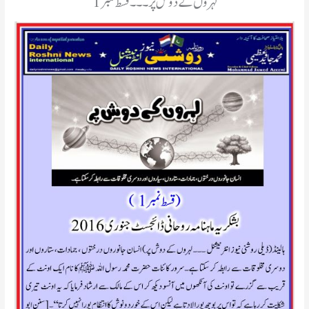
لہروں کے دوش پر۔۔۔قسط نمبر1