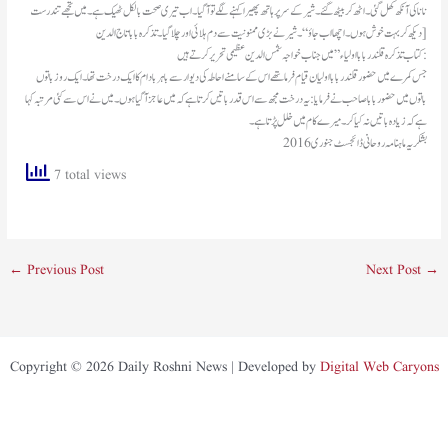
نانا کی آنکھ کھل گئی۔ اٹھ کر بیٹھ گئے۔ شیر کے سر پر ہاتھ پھیرا کہنے لگے تو آگیا۔ اب تیری صحت بالکل ٹھیک ہے۔ میں تجھے تندرست
دیکھ کر بہت خوش ہوں۔ اچھا اب جاؤ“۔ شیر نے بڑی ممنونیت سے دم ہلائی اور چلا گیا۔تذکرہ بابا تاج الدین ]
کتاب تذکرہ قلندر بابا اولیاء” میں جناب خواجہ شمس الدین عظیمی تحریر کرتے ہیں:
جس کمرے میں حضور قلندر بابا اولیان قیام فرما تھے اس کے سامنے احاطہ کی دیوار سے باہر بادام کا ایک درخت تھا۔ ایک روز باتوں
باتوں میں حضور بابا صاحب نے فرمایا: یہ درخت مجھ سے اس قدر باتیں کرتا ہے کہ میں عاجز آگیا ہوں۔ میں نے اس سے کئی مرتبہ کہا
ہے کہ زیادہ باتیں نہ کیا کر۔ میرے کام میں خلل پڑتا ہے۔
بشکریہ ماہنامہ روحانی ڈائجسٹ جنوری 2016
7 total views
←
Previous Post
Next Post
→
Copyright © 2026 Daily Roshni News | Developed by
Digital Web Caryons