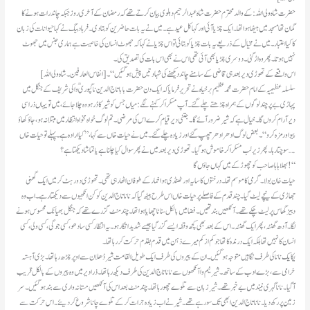
حضرت شاہ ولی اللہ : کے والد محترم حضرت شاہ عبد الرحیم دہلوی بیان کرتے تھے کہ رمضان کے آخری روز جبکہ چاند رات ہونے کا
گمان تھا مسجد میں بیٹھا ہوا تھا۔ ایک چڑیا آئی اور کہا کل عید ہے۔ میں نے یہ بات حاضرین کو بتادی۔ فرہاد بیگ نے کہا حیوانات کی زبان
کا کیا اعتبار ۔ میں نے مخیال کے ذریعے یہ بات چڑیا کو بتائی تو اس چڑیا نے کہا کہ جھوٹ انسان کی خاصیت ہے ہماری جنس میں جھوٹ
نہیں ہوتا۔ پھر وہ اڑ گئی۔ دوسری چڑیا بھی آئی تھی اس نے بھی اس بات کی تصدیق کی۔
اس واقعے کے تھوڑی دیر بعد ہی قاضی کے سامنے چاند دیکھنے کی شہادتیں پیش ہو گئیں “۔[ انفاس العارفین۔ شاہ ولی اللہ ]
سلسلہ عظیمیہ کے امام حضرت محمد عظیم بر خیاہ نے تحریر فرمایا کہ ایک دن حضرت بابا تاج الدین ناگپوریؒ وا کی شریف کے جنگل میں
پہاڑی بے پر چند لوگوں کے ہمراہ چڑھتے چلے گئے۔ آپ مسکرا کر کہنے لگے:میاں جس کو شیر کا ڈر ہو وہ چلا جائے ، میں تو یہاں ذراسی
دیر آرام کروں گا۔ خیال ہے کہ شیر ضرور آئے گا۔ جتنی دیر قیام کرے اس کی مرضی۔ تم لوگ خواہ مخواہ انتظار میں مبتلا نہ ہو ، جاؤ کھاؤ
پیو اور مزہ کرو“۔ بعض لوگ ادھر ادھر چھپ گئے اور زیادہ چلے گئے۔ میں نے حیات خاں سے کہا، ”کیا ارادہ ہے۔ پہلے تو حیات خاں
سوچتا رہا۔ پھر زیر لب مسکرا کر خاموش ہو گیا۔ تھوڑی دیر بعد میں نے پھر سوال کیا چلنا ہے یا تماشادیکھتا ہے ؟….
بھلا ہا ہا صاحب کو چھوڑ کے میں کہاں جاؤں گا !“
حیات خان بولا۔ گرمی کا موسم تھا۔ درختوں کا سایہ اور ٹھنڈی ہو اخمار کے طوفان اٹھارہی تھی۔ تھوڑی دور ہٹ کر میں ایک گھنی
جھاڑی کے نیچے لیٹ گیا۔ چند قدم کے فاصلے پر حیات خاں اس طرح بیٹھ گیا کہ نانا تاج الدین کو کن انکھیوں سے دیکھتا رہے۔ اب وہ
دبیز گھاس پر لیٹ چکے تھے۔ آنکھیں بند تھیں۔ فضا میں بالکل سناٹا چھایا ہوا تھا۔ چند منٹ گزرے تھے کہ جنگل بھیانک محسوس ہونے
لگا۔ آدھ گھنٹہ ، پھر ایک گھنٹہ ۔ اس کے بعد بھی کچھ وقفہ ایسے گزر گیا جیسے شدید انگار ہو۔ یہ انتظار کسی سادھو ، کسی جوگی ، کسی ولی، کسی
انسان کا نہیں تھا بلکہ ایک درندہ کا تھا جو کم از کم میرے ذہن میں قدم بقدم حرکت کر رہا تھا۔
یکا یک نانا کی طرف نگاہیں متوجہ ہو گئیں۔ ان کے پیروں کی طرف ایک طویل القامت شیر ڈھلان سے اوپر چڑھ رہا تھا۔ بڑی آہستہ
خرامی سے ، بڑے ادب کے ساتھ ۔ شیر نیم وا آنکھوں سے نانا تاج الدین کی طرف دیکھ رہا تھا۔ ذرادیر میں وہ پیروں کے بالکل قریب
آگیا۔ نانا گہری نیند میں بے خبر تھے۔ شیر زبان سے تلوے چھو رہا تھا۔ چند منٹ بعد اس کی آنکھیں مستانہ واری سے بند ہو گئیں۔ سر
زمین پر رکھ دیا۔ نانا تاج الدین ابھی تک سورہے تھے۔ شیر نے اب زیادہ جرات کر کے تلوے چانا شروع کر دیئے۔ اس حرکت سے