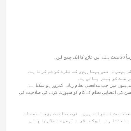
لیں۔
لہسن کا علاج اینٹی آکسیڈنٹس سے بھرپور ہے، جو آکسیڈیٹیو تناؤ کا مقابلہ کرتا ہے اور دل کی بیماری اور ذیابیطس جیسی دائمی بیماریوں کے خطرے کو کم کرتا ہے۔
ی صحت کو بہتر بناتی ہے۔
مزید برآں، علاج کی اینٹی بیکٹیریل اور اینٹی وائرل خصوصیات اسے انفیکشن سے بچنے کے لیے انتہائی موثر بناتی ہیں، خاص طور پر سرد مہینوں میں جب مدافعتی نظام زیادہ کمزور ہو سکتا ہے۔
لہسن کی اعصابی نظام کے کام کو سپورٹ کرنے کی صلاحیت کی
لہسن، چاہے پانی میں بھگو دیا جائے یا روایتی علاج میں استعمال کیا جائے، یہ ایک قدرتی پاور ہاؤس ہے جس میں متعدد صحت کے فوائد ہیں۔ قوت مدافعت بڑھانے سے لے
ے سکتا ہے۔ اس کے علاوہ، لہسن سے ملا ہوا پانی