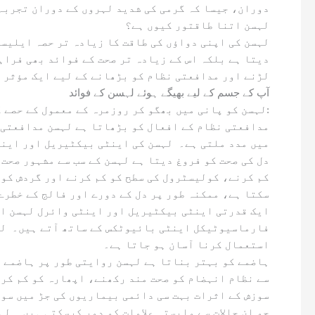
دوران، جیسا کہ گرمی کی شدید لہروں کے دوران تجربہ
لہسن اتنا طاقتور کیوں ہے؟
دیتا ہے بلکہ اس کے زیادہ تر صحت کے فوائد بھی فرا
لڑنے اور مدافعتی نظام کو بڑھانے کے لیے ایک مؤثر 
آپ کے جسم کے لیے بھیگے ہوئے لہسن کے فوائد
لہسن کو پانی میں بھگو کر روزمرہ کے معمول کے حصے کے طور پر استعمال کرنے سے صحت کے لیے بہت سے فوائد حاصل ہوتے ہیں، جن میں سے کچھ یہ ہیں:
میں مدد ملتی ہے۔ لہسن کی اینٹی بیکٹیریل اور اینٹ
کم کرنے، کولیسٹرول کی سطح کو کم کرنے اور گردش کو 
سکتا ہے، ممکنہ طور پر دل کے دورے اور فالج کے خطرے 
فارماسیوٹیکل اینٹی بائیوٹکس کے ساتھ آتے ہیں۔ لہس
استعمال کرنا آسان ہو جاتا ہے۔
سے نظام انہضام کو صحت مند رکھنے، اپھارہ کو کم کرن
جو ان حالات سے وابستہ علامات کو دور کرسکتی ہیں۔ ل