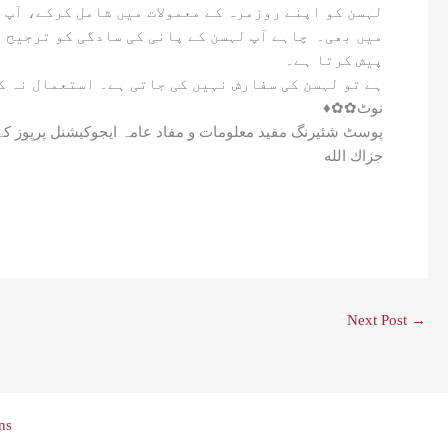
میں بھی۔ چاہے آپ لہسن کے پانی کی سادگی کو ترجیح د
پیش کرتا ہے۔
❌ اگر آپ کو کم بلڈ پریشر (Low Blood pressure) ہے تو لہسن کی سفارش نہیں کی جاتی ہے۔ استعمال
♦️✿✿نوٹ
پوسٹ شئیرنگ مفید معلومات و مفاد عامہ ایجوکیشنل پرپوز کے
جزاك الله
Next Post
→
ns