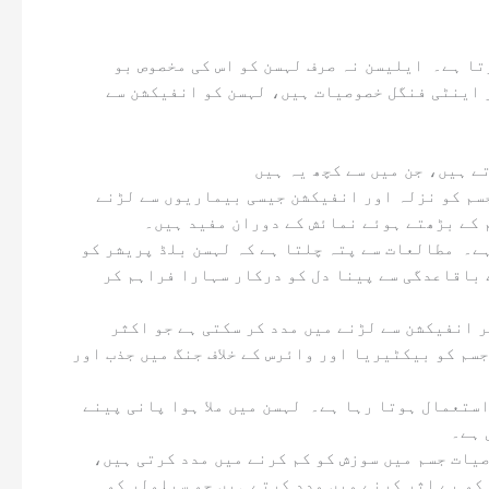
لہسن کی اپنی دواؤں کی طاقت کا زیادہ تر حصہ ایلیسن نامی مرکب پر ہوتا ہے، جو لہسن کو کچلنے یا کاٹ کر خارج ہوتا ہے۔ ایلیسن نہ صرف لہسن کو اس کی مخصوص بو
 اینٹی فنگل خصوصیات ہیں، لہسن کو انفیکشن سے
مدافعتی نظام کے افعال کو بڑھاتا ہے لہسن مدافعتی نظام کو مضبوط بنانے کی صلاحیت کے لیے جانا جاتا ہے، جس سے جسم کو نزلہ اور انفیکشن جیسی بیماریوں سے لڑنے
 کے بڑھتے ہوئے نمائش کے دوران مفید ہیں۔
دل کی صحت کو فروغ دیتا ہے لہسن کے سب سے مشہور صحت کے فوائد میں سے ایک اس کی قلبی صحت کو فروغ دینے کی صلاحیت ہے۔ مطالعات سے پتہ چلتا ہے کہ لہسن بلڈ پریشر کو
 باقاعدگی سے پینا دل کو درکار سہارا فراہم کر
ایک قدرتی اینٹی بیکٹیریل اور اینٹی وائرل لہسن ایک طاقتور قدرتی اینٹی بائیوٹک ہے جو ان ضمنی اثرات کے بغیر انفیکشن سے لڑنے میں مدد کر سکتی ہے جو اکثر
م کو بیکٹیریا اور وائرس کے خلاف جنگ میں جذب اور
ہاضمے کو بہتر بناتا ہے لہسن روایتی طور پر ہاضمے میں مدد اور ہاضمے کے جوس کی پیداوار کو متحرک کرنے کے لیے استعمال ہوتا رہا ہے۔ لہسن میں ملا ہوا پانی پینے
 ہے۔
سوزش کے اثرات بہت سی دائمی بیماریوں کی جڑ میں سوزش ہے، بشمول دل کی بیماری اور گٹھیا۔ لہسن کی سوزش کی خصوصیات جسم میں سوزش کو کم کرنے میں مدد کرتی ہیں،
کو بے اثر کرنے میں مدد کرتے ہیں جو سیلولر کو