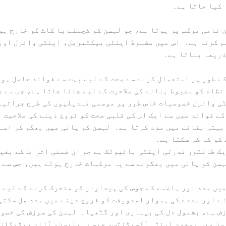
 کیا جاتا ہے۔
ہم کرتا ہے۔ اس میں مضبوط اینٹی بیکٹیریل، اینٹی وائرل اور
ذریعہ بناتا ہے۔
ی وائرل خصوصیات خاص طور پر موسمی تبدیلیوں کی طرح جراثیم
بہتر بنانے میں مدد کرتا ہے۔ لہسن کو پانی میں بھگو کر اسے
کو کم کر سکتا ہے۔
ن کو پانی میں بھگونے سے یہ مرکبات خارج ہوتے ہیں، جس سے جس
ے اور معدے کی ہموار آمدورفت کو فروغ دینے میں مدد مل سکتی
ہسن میں موجود اینٹی آکسیڈنٹس، جیسے ایلیسن، آزاد ریڈیکلز 