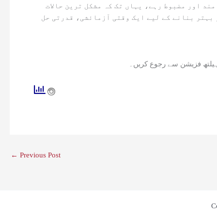
لہسن کو اپنے روزمرہ کے معمولات میں شامل کرکے، آپ اس بات کو یقینی بنانے میں مدد کرسکتے ہیں کہ آپ کا جسم صحت مند اور مضبوط رہے، یہاں تک کہ مشکل ترین حالات
 بہتر بنانے کے لیے ایک وقتی آزمائشی، قدرتی حل
ہیلتھ فزیشن سے رجوع کریں۔
←
Previous Post
C