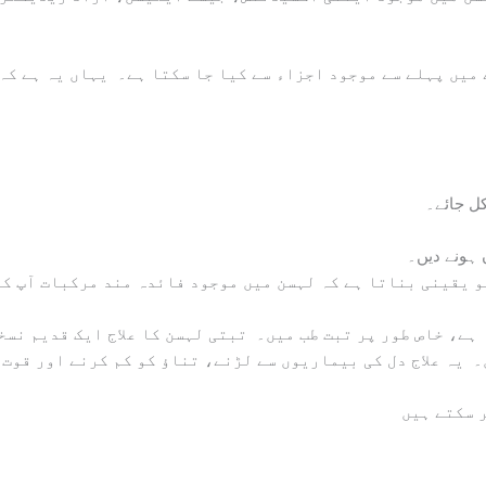
 ہونے دیں۔
کو یقینی بناتا ہے کہ لہسن میں موجود فائدہ مند مرکبات آپ ک
۔ یہ علاج دل کی بیماریوں سے لڑنے، تناؤ کو کم کرنے اور قوت