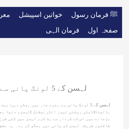
ﷺ فرمان رسول
خواتین اسپیشل
معر
صفحہ اول
فرمان الہی
لہسن کے 5 لونگ پانی سے بھرے جار میں بھگو دیں: بہت سے لوگ ایسا کیوں کرتے ہیں؟
لہسن کے 5 لونگ پانی سے بھرے جار میں بھگو دیں: بہت سے لوگ ایسا کیوں کرتے ہیں؟
ہالینڈ(ڈیلی روشنی نیوز انٹرنیشنل )لہسن، دنیا بھر
بڑھانے میں اس کے کردار سے ہٹ کر، لہسن میں کئی طرح
طاقتور طریقہ لہسن کو پانی میں بھگو کر ہے۔ یہ مشق 