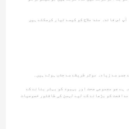
ے جسم سے زیادہ موثر طریقے سے جذب ہوتے ہیں۔
لہسن کا استعمال صدیوں سے روایتی علاج میں ہوتا رہا ہے، خاص طور پر تبت طب میں۔ تبتی لہسن کا علاج ایک قدیم نسخہ ہے جو مجموعی صحت اور بہبود کو بہتر بنانے کے
 مدافعت کو بڑھانے کے لیے لہسن کی طاقتور خصوصیات