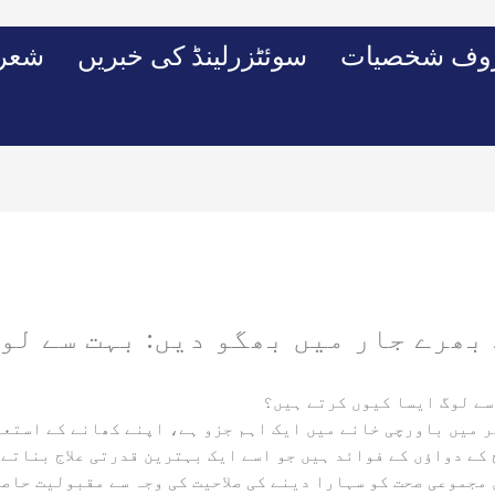
وف شخصیات
سوئٹزرلینڈ کی خبریں
شعرو
 میں باورچی خانے میں ایک اہم جزو ہے، اپنے کھانے کے استع
 کے دواؤں کے فوائد ہیں جو اسے ایک بہترین قدرتی علاج بناتے
مجموعی صحت کو سہارا دینے کی صلاحیت کی وجہ سے مقبولیت حاصل