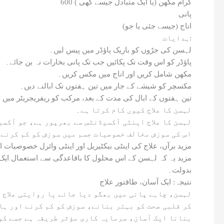
600 گرام مکھن (یا ایک متبادل جیسے گھی )
پانی
اناج (جیسے جئی یا جو)
ہدایات:
لہسن کی جڑوں کو باریک پاؤڈر میں پیس لیں۔
پاؤڈر کو اس وقت تک پکائیں جب تک پانی بخارات نہ بن جائے۔
مکھن شامل کریں اور اناج میں مکس کریں۔
مکسچر کو شیشے کے جار میں تین ہفتوں تک ابالنے دیں۔
تین ہفتوں کے ابال کی مدت کے بعد، مرکب کو ریفریجریٹر میں ذخیرہ کریں. زیادہ س
لہسن کا علاج کیوں کام کرتا ہے۔
اس کی سوزش مخالف خصوصیات جسم میں سوزش کو کم کرنے م
مزید یہ کہ لہسن کے اس محلول کا باقاعدگی سے استعمال ایک
بدولت۔
نتیجہ: ایک آسان، طاقتور علاج
کر قلبی صحت کو بہتر بنانے، سوزش کو کم کرنے اور ہاض
بنانا ایک آسان، سرمایہ کاری مؤثر طریقہ ہے جسے کو