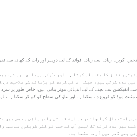
ے زیادہ فوائد کے لیے دوپہر اور رات کے کھانے سے تقریباً 20 منٹ پہلے اس علاج کا ایک چمچ 
یں مدد کرتی ہیں، جبکہ اس کی گردش کو بڑھانے کی صلاحیت دل ک
 مثبت موڈ کو فروغ دے سکتا ہے اور تناؤ کی سطح کو کم کر سکتا ہے، 
مے میں مدد کرنے تک لہسن آپ کے جسم کو کئی طریقوں سے سہارا د
ئی بھی گھر میں آزما سکتا ہے۔