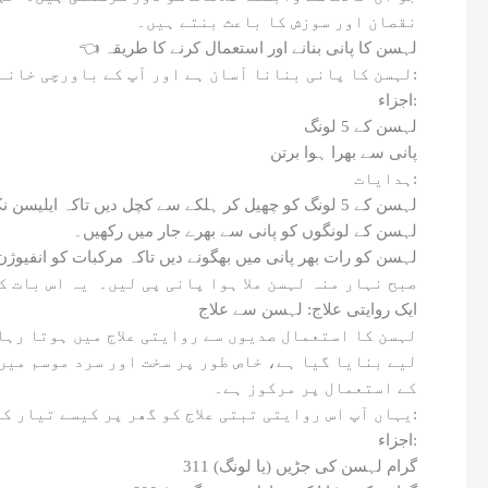
نقصان اور سوزش کا باعث بنتے ہیں۔
👈 لہسن کا پانی بنانے اور استعمال کرنے کا طریقہ
لہسن کا پانی بنانا آسان ہے اور آپ کے باورچی خانے میں پہلے سے موجود اجزاء سے کیا جا سکتا ہے۔ یہاں یہ ہے کہ آپ اس فائدہ مند علاج کو کیسے تیار کرسکتے ہیں:
اجزاء:
لہسن کے 5 لونگ
پانی سے بھرا ہوا برتن
ہدایات:
لہسن کے 5 لونگ کو چھیل کر ہلکے سے کچل دیں تاکہ ایلیسن نکل جائے۔
لہسن کے لونگوں کو پانی سے بھرے جار میں رکھیں۔
لہسن کو رات بھر پانی میں بھگونے دیں تاکہ مرکبات کو انفیوژن
صبح نہار منہ لہسن ملا ہوا پانی پی لیں۔ یہ اس بات 
ایک روایتی علاج: لہسن سے علاج
لیے بنایا گیا ہے، خاص طور پر سخت اور سرد موسم میں
کے استعمال پر مرکوز ہے۔
یہاں آپ اس روایتی تبتی علاج کو گھر پر کیسے تیار کر سکتے ہیں:
اجزاء:
311 گرام لہسن کی جڑیں (یا لونگ)