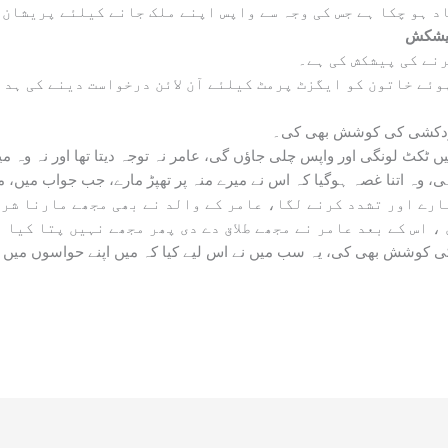
پیشکش
نے کی پیشکش کی ہے۔
ئے خاتون کو ایگزٹ پرمٹ کیلئے آن لائن درخواست دینے کی ہدا
ے خودکشی کی کوشش بھی کی۔
ں ٹکٹ لونگی اور واپس چلی جاؤں گی، عامر نہ توجہ دیتا تھا اور نہ وہ م
 وہ اتنا غصہ ہوگیا کہ اس نے میرے منہ پر تھپڑ مارے، جب جواب میں، میں
ارے اور تشدد کرنے لگا، عامر کے والد نے بھی مجھے مارنا شرو
، اس کے بعد عامر نے مجھے طلاق دے دی پھر مجھے نہیں پتا کیا 
 کی کوشش بھی کی، یہ سب میں نے اس لیے کیا کہ میں اپنے حواسوں میں 