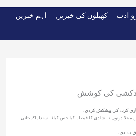
Skip
to
 ادب
کھیلوں کی خبریں
اہم خبریں
content
خودکشی کی کوشش
اری کرنے کی پیشکش کردی۔
 میں مبتلا دونوں نے شادی کا فیصلہ کیا جس کیلئے سندا پاکستانی
اق دے دی۔