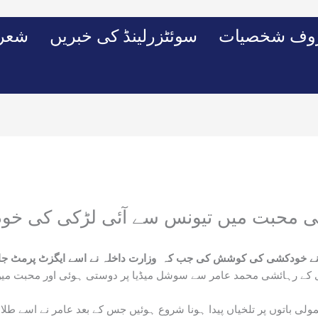
وف شخصیات
سوئٹزرلینڈ کی خبریں
شعرو
 کی محبت میں تیونس سے آئی لڑکی کی 
کی نے خودکشی کی کوشش کی جب کہ
وزارت داخلہ نے اسے ایگزٹ پرمٹ ج
ڈا مارکیٹ لیاری کے رہائشی محمد عامر سے سوشل میڈیا پر دوستی ہوئی اور محبت
لی باتوں پر تلخیاں پیدا ہونا شروع ہوئیں جس کے بعد عامر نے اسے طل