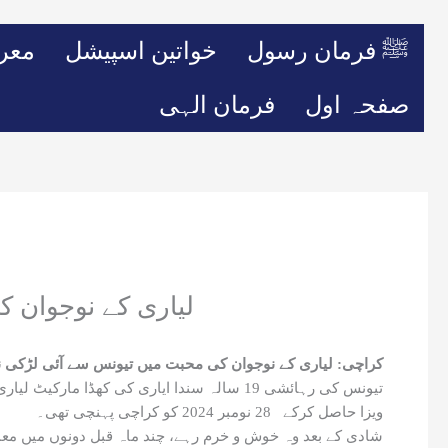
ﷺ فرمان رسول
خواتین اسپیشل
معر
صفحہ اول
فرمان الہی
لیاری کے نوجوان
کراچی: لیاری کے نوجوان کی محبت میں تیونس سے آئی لڑ
تیونس کی رہائشی 19 سالہ سندا ایاری کی کھ
ویزا حاصل کرکے 28 نومبر 2024 کو کراچی پہنچی تھی۔
شادی کے بعد وہ خوش و خرم رہے، چند ماہ قبل دونوں میں معمو