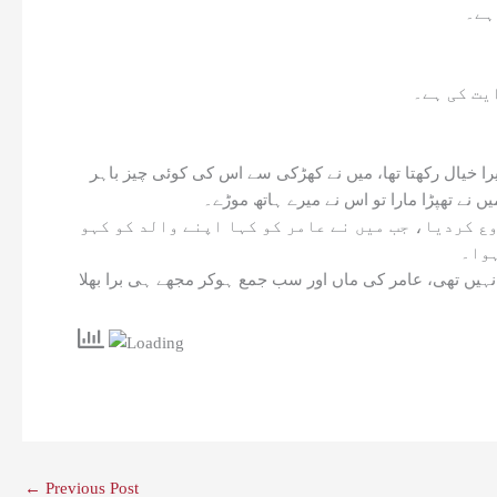
یت کی ہے۔
یرا خیال رکھتا تھا، میں نے کھڑکی سے اس کی کوئی چیز باہر
 نے تھپڑا مارا تو اس نے میرے ہاتھ موڑے۔
ع کردیا، جب میں نے عامر کو کہا اپنے والد کو کہو
ہوا۔
نہیں تھی، عامر کی ماں اور سب جمع ہوکر مجھے ہی برا بھلا
←
Previous Post