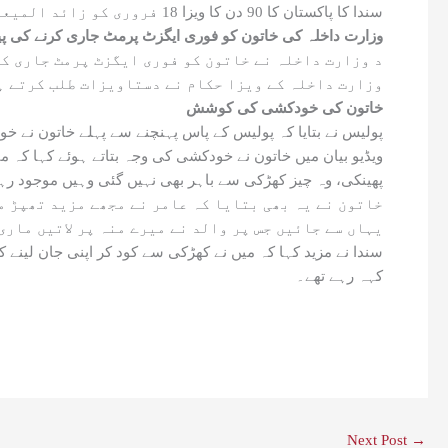
سندا کا پاکستان کا 90 دن کا ویزا 18 فروری کو زائد المیعاد ہو چکا ہے جس کی وجہ سے واپس اپنے ملک جانے کیلئے پریشان ہے۔
وزارت داخلہ کی خاتون کو فوری ایگزٹ پرمٹ جاری کرنے کی 
د وزارت داخلہ نے خاتون کو فوری ایگزٹ پرمٹ جاری کر
وزارت داخلہ کے ویزا حکام نے دستاویزات طلب کرتے ہو
خاتون کی خودکشی کی کوشش
پولیس نے بتایا کہ پولیس کے پاس پہنچنے سے پہلے خاتون ن
ویڈیو بیان میں خاتون نے خودکشی کی وجہ بتاتے ہوئے کہا کہ می
پھینکی، وہ چیز کھڑکی سے باہر بھی نہیں گئی وہیں موجود رہی،
خاتون نے یہ بھی بتایا کہ عامر نے مجھے مزید تھپڑ م
یہاں سے جائیں جس پر والد نے میرے منہ پر لاتیں ماری 
سندا نے مزید کہا کہ میں نے کھڑکی سے کود کر اپنی جان لینے
کہہ رہے تھے۔
Next Post
→