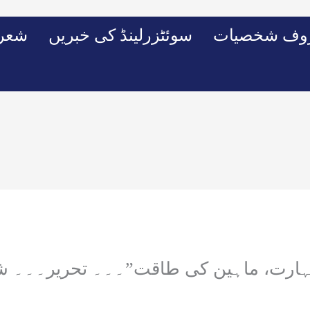
وف شخصیات
سوئٹزرلینڈ کی خبریں
شعرو
ہارت، ماہین کی طاقت”۔۔۔ تحریر۔۔۔ شہ