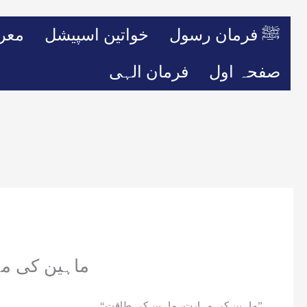
ﷺ فرمان رسول
خواتین اسپیشل
معر
صفحہ اول
فرمان الہی
ماہین کی م
“ماہین کی مہارت، ماہین کی طاقت”