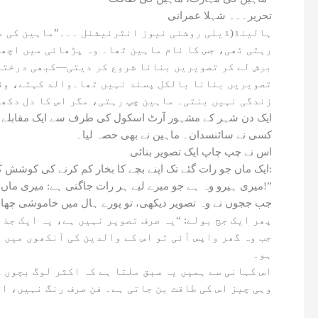
تحریر۔۔۔ شہلا عمرانی
ہالینڈ(ڈیلی روشنی نیوز انٹرنیشنل ۔۔۔”ماہین کی مہ
رہتی تھی، جس کا نام ماہین تھا۔ وہ پڑھائی میں اچھی
برش لے کر تصویریں بنانا شروع کر دیتی—کبھی درختوں
تصویریں بنانا بالکل پسند نہیں تھا۔والد کہتے، وقت
زندگی نہیں بنتی۔ ماہین چپ رہتی، مگر اس کا دل دکھی
ایک دن شہر کے مشہور آرٹ اسکول کی طرف سے ایک مقابلے کا
کسی نے سائنسدان۔ ماہین نے بھی حصہ لیا۔
اس نے چپ چاپ ایک تصویر بنائی
“ایک ماں جو رات گئے تک اپنے بچے کا بخار کم کرنے کی کوشش کر رہی تھی، چہرے پر تھکن بھی تھی اور محبت بھی۔” اس نے تصویر کے نیچے لکھا:
“میری ہیرو وہ ہے جو میرے لیے ہر رات جاگتی ہے: میری ماں!”
جب ججوں نے وہ تصویر دیکھی، تو پورے ہال میں خاموشی چھا
پھر ایک جج بولے: “یہ صرف تصویر نہیں ہے، یہ ایک جذب
جب وہ گھر واپس آئی تو اس کے والدین کی آنکھوں میں 
ہو۔
اس کہانی سے ہمیں یہ سبق ملتا ہے کہ اکثر لوگ بچوں 
وہی چیز اس کی طاقت بن جاتی ہے۔ فن صرف رنگ نہیں، ا