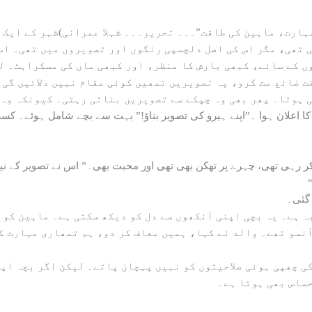
ارت، ماہین کی طاقت”۔۔۔ تحریر۔۔۔ شہلا عمرانی)شہر کے ایک مص
 تھی، مگر اس کی اصل دلچسپی رنگوں اور تصویروں میں تھی۔ اس
 کے سائے، کبھی بارش کا منظر، اور کبھی ماں کی مسکراہٹ۔ لی
 ضائع مت کرو، یہ تصویریں تمھیں کوئی مقام نہیں دلائیں گی۔
 ہوتا۔ پھر بھی وہ چپکے سے تصویریں بناتی رہتی۔ کیونکہ وہ 
 اعلان ہوا ۔”اپنے ہیرو کی تصویر بناؤ!” بہت سے بچے شامل ہوئے۔ ک
 گئی۔
ہ ہے۔ یہ بچی اپنی آنکھوں سے دل کو دیکھ سکتی ہے۔ ماہین کو پ
آنسو تھے۔ والد نے کہا، ہمیں معاف کر دو، ہم تمھاری مہارت ک
کی چھپی ہوئی صلاحیتوں کو نہیں پہچان پاتے۔ لیکن اگر بچہ اپ
حساس بھی ہوتا ہے۔