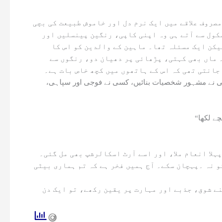
روف علاقے میں ایک نرم دل اور خاموش طبیعت کی بچی
کول سے آتے ہی وہ اپنی کاپی، رنگین پینسلیں اور
کن ایک مسئلہ تھا۔ ماہین کے والدین کو اس کا
 ماں بھی کہتی، پڑھائی پر دھیان دو، رنگوں سے
جانتی تھی کہ اس کے ہاتھوں میں کچھ خاص بات ہے۔
سی نے مشہور شخصیات بنائیں، کسی نے فوجی اور سپاہی،
ہلا انعام ملا، اور اسے آرٹ اسکالرشپ بھی مل گئی۔
و نہ ۔پہچان سکے۔ آج ہمیں فخر ہے کہ تم ہماری بیٹی
نے شوق، جذبے اور مہارت پر یقین رکھے، تو ایک دن