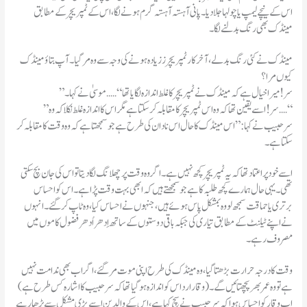
اس کے نیچے لیمپ یا چولہا جلا دیا۔پانی آہستہ آہستہ گرم ہونے لگا،اس کے ٹمپریچر کے مطابق
مینڈک بھی رنگ بدلنے لگا۔
مینڈک نے کئی رنگ بدلے،آخرکار ٹمپریچرز زیادہ ہونے کی وجہ سے وہ مر گیا۔آپ بتاؤ مینڈک
کیوں مرا؟
”سر!میرا خیال ہے کہ مینڈک نے ٹمپریچر کا غلط اندازہ لگایا تھا“․․․․․موسیٰ نے کہا۔
”سر!اسے یقین تھا کہ وہ اس ٹمپریچر کا مقابلہ کر سکتا ہے مگر اس کا اندازہ غلط نکلا کہ وہ․․․․“
سر حبیب نے کہا:”اس مینڈک کا حال اس نادان کی طرح ہے جو سمجھتا ہے کہ وہ وقت کا مقابلہ کر
سکتا ہے۔
اسے خود پر اعتماد تھا کہ یہ ٹمپریچر کچھ نہیں ہے۔اگر وہ وقت پر چھلانگ لگا دیتا تو اس کی جان بچ سکتی
تھی۔یہی حال ہمارے کچھ طلبہ کا ہے جو سمجھتے ہیں کہ ابھی بہت وقت پڑا ہے۔اس کو احساس
برتری یا حماقت سمجھ لو وہ بمشکل پاس ہوئے ہیں،جنہوں نے احساس کیا،وہ ٹاپ کر گئے۔انہوں
نے اپنے ٹیلنٹ کے مطابق تیاری کی جبکہ باقی دوستوں کے ساتھ اِدھر اُدھر فضول کاموں میں
مصروف رہے۔
وقت کا درجہ حرارت بڑھتا گیا،وہ مینڈک کی طرح اپنی موت مر گئے،اگر اب بھی ندامت نہیں
ہے تو وہ عمر بھر پچھتائیں گے۔(وقار ارداس کو اندازہ ہو گیا تھا کہ سر حبیب کا اشارہ کس طرح ہے)
اب وقار کو احساس ہوا کہ سر حبیب نے سچ کہا ہے،اس کے والدین اسے بڑی مشکل سے پڑھا رہے