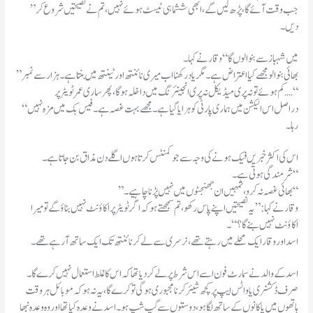
”جب وقت آئے گا،پڑھ لیں گے،ابھی ششماہی ٹیسٹ ہوئے نہیں،تم نے نصیحتیں شروع کر
دیں۔
میں شہباز سے بنوا لوں گا“ وقار نے کہا۔
”بھائی بنوا لو مجھے کیا اعتراض ہے۔مگر یاد رکھنا اب میری نائنتھ اور ٹینتھ میں بنتا ہے۔ہزار سے نمبر
کم ہوئے تو نہ پری میڈیکل نہ پری انجینئرنگ میں داخلہ ہو گا،پھر ساری عمر ٹویٹر پر․․․․“
“دراصل اس الیکشن میں ہماری پارٹی کو ہرایا گیا ہے۔مجھے بہت غصہ ہے۔فیس بک میں مزہ نہیں
رہا۔
اس کی اکثر خبریں فیک ہونے کی وجہ سے جو کمنٹس کرتا ہوں اگلے دن مذاق بن جاتا ہے۔
شرمندگی ہوتی ہے۔“
”بھائی غصہ نہ کرو،تمہیں ان جھنجٹوں میں نہیں پڑنا چاہیے۔“
وقار نے کہا:”یہ نصیحتیں اپنے پاس رکھو،تم سمجھتے ہو کہ اگر ٹویٹر پر اکاؤنٹ نہیں بناؤ گے تو میرا
اکاؤنٹ نہیں بنے گا؟“۔
اسد اور وقار ایک محلے میں رہتے تھے،نرسری سے لے کر نائنتھ تک ایک ساتھ آ رہے تھے۔
اسد کے والد نے سمارٹ فون اسے اس شرط پر لے کر دیا تھا کہ اس کا غلط استعمال نہیں کرے گا۔
صرف ڈکشنری یا واٹس ایپ پر کچھ شیئر کرنا مجبوری ہو گی تو کرے گا،یہ نہ ہو کہ موبائل ہر وقت
ہاتھوں میں یا کانوں کے ساتھ لگا ہو،دوستوں سے گپ شپ ہو۔اسد نے وعدہ کیا تھا اور وہ وعدہ نبھا