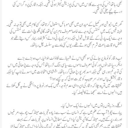
بھی رہا تھا جس کی وجہ سے کلاس میں اس کی پوزیشن بہتر ہوئی تھی۔جبکہ وقار کی پروگراس کئی
درجے نیچے چلی گئی تھی۔
گھر میں،ٹیوشن اور کھیل کے میدان میں بھی موبائل استعمال کرتا تھا،کسی کام میں بھی توجہ نہ تھی۔
البتہ فیس بک میں کمنٹس کی وجہ سے خاصا معروف نام بن گیا تھا۔گالی گلوچ،نت نئے کمنٹس کی
وجہ سے ایک پارٹی کے لئے قابل قبول جبکہ دوسری پارٹی والے اکثر غلط ریمارکس دیتے تھے جو
بعض اوقات باعث شرم بھی ہوتے تھے۔یوں کئی ماہ سے یہ سلسلہ چل رہا تھا۔
اب وقار کو ٹویٹر پر جانے کی سوجھی اس نے شہباز سے اکاؤنٹ بنوا لیا۔اب وہ بڑے بڑے
اینکر،سیاستدانوں اور کوئی معروف ناموں سے سیاسی جنگ لڑ رہا تھا جس کی وجہ سے پڑھائی میں اس
کی توجہ کم ہو رہی تھی جبکہ اسد بھرپور پڑھائی کر رہا تھا۔ششماہی امتحانات میں اسد نے ٹاپ کیا جبکہ
وقار بمشکل پاس ہوا۔سر حبیب کو حیرت ہوئی کہ یہ کیسے ہوا؟
تحقیقات کیں تو پتہ چلا کہ وقار کی لاپرواہی،عدم توجہ،فیس بک اور ٹویٹر پر وابستگی نے یہ گل کھلائے
ہیں،انہوں نے اسے سمجھانے کا فیصلہ کیا۔
اگلے روز باتوں باتوں میں انہوں نے ایک سوال کیا۔
پیارے بچو!آپ کے علم میں ہے کہ انسان نے سب سے زیادہ تجربات مینڈک،چوہے،مرغیوں
اور بندر پر کئے ہیں۔مینڈک کا آپریشن کیا،اس کے مطابق انسانوں پر تجربات کر کے بہت
تحقیقات کیں۔ہم بھی ایک تجربہ کرتے ہیں۔ایک کھلے برتن میں پانی لیا،اس میں مینڈک ڈالا