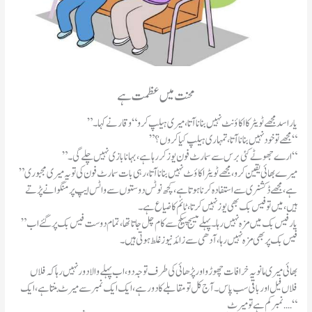
محنت میں عظمت ہے
”یار اسد مجھے ٹویٹر کا اکاؤنٹ نہیں بنانا آتا،میری ہیلپ کرو“ وقار نے کہا۔
”مجھے تو خود نہیں بنانا آتا،تمہاری ہیلپ کیا کروں؟“
”ارے جھوٹے کئی برس سے سمارٹ فون یوز کر رہا ہے،بہانا بازی نہیں چلے گی۔“
”میرے بھائی یقین کرو،مجھے ٹویٹر اکاؤٹ نہیں بنانا آتا،رہی بات سمارٹ فون کی تو یہ میری مجبوری
ہے،مجھے ڈکشنری سے استفادہ کرنا ہوتا ہے،کچھ نوٹس دوستوں سے واٹس ایپ پر منگوانے پڑتے
ہیں،میں تو فیس بک بھی یوز نہیں کرتا،ٹائم کا ضیاع ہے۔
”یار فیس بک میں مزہ نہیں رہا۔پہلے میسج پیکج سے کام چل جاتا تھا،تمام دوست فیس بک پر گئے اب
فیس بک پر بھی مزہ نہیں رہا،آدھی سے زائد نیوز غلط ہوتی ہیں۔
بھائی میری مانو یہ خرافات چھوڑو اور پڑھائی کی طرف توجہ دو،اب پہلے والا دور نہیں رہا کہ فلاں
فلاں فیل اور باقی سب پاس۔آج کل تو مقابلے کا دور ہے،ایک ایک نمبر سے میرٹ بنتا ہے،ایک
نمبر کم ہے تو میرٹ․․․․“