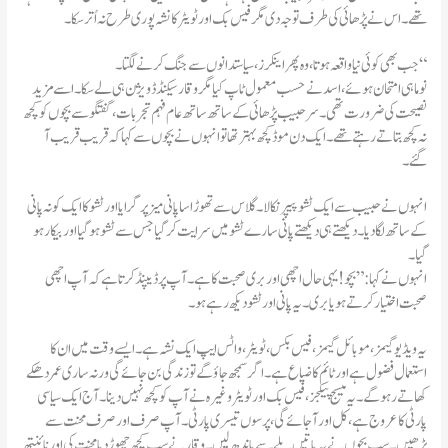
تھے۔اس نے پڑھائی کی طرف توجہ دی مگر فیس بک اور ٹویٹر کا نشہ پوری طرح نہ اُتر سکا۔
جب بھی کوئی نیا واقعہ ہوتا،وہ پھر اینکرز،سیاستدانوں سے جنگ کرنے لگتا۔“
نوماہی امتحان ہوئے،اسد نے حسب معمول ٹاپ کیا مگر وقار سیکنڈ ڈویژن ہی لے سکا۔اسے مزید
نصیحت کی ضرورت تھی۔سر حبیب پڑھائی کے ساتھ ساتھ عام فہم تجربات،گفتگو سے بچوں کو کچھ
نہ کچھ بتاتے رہتے تھے۔ایک دن موڈ کچھ بہتر تھا تو انہوں نے بچوں سے کہا کہ قریب قریب آ
گئے۔
انہوں نے حبیب سے ایک ٹشو پیپر نکالا۔گلاس سے تھوڑا سا پانی میز پر گرایا اور ٹشو کا ایک کونہ پانی
کے ساتھ لگا دیا۔دیکھتے ہی دیکھتے پانی سارے ٹشو میں سرایت کر گیا جس سے ٹشو ہو گیا اور بیکار ہو
گیا۔
انہوں نے کہا:”بچو!یہی حال اچھی اور بری صحبت کا ہے۔آپ پر ڈیپنڈ کرتا ہے کہ آپ اچھی
صحبت اختیار کرتے ہو یا بری۔یہ پانی اور ٹشو دیکھ رہے ہو۔
یہ ویڈیو گیمز،موبائل گیمز،فیس بکس،ٹویٹر،واٹس ایپ ایک نشہ ہے۔ایسے وقت میں ان کا
استعمال فضول ہے اور ٹائم کا ضیاع ہے۔اگر سمجھ جاؤ گے تو زندگی بن جائے گی ورنہ ساری عمر دھکے
کھاتے رہو گے۔یہ میسج پیکجز،فیس بک اور ٹویٹر وغیرہ نے آپ کو کچھ نہیں دینا۔آج ایک سیاسی
پارٹی کا عروج ہے،کل اور آ جائے گی،پرسوں تیسری پارٹی۔آپ صرف اور صرف محنت سے
پڑھیں۔سب بچوں نے یہ باتیں پلے سے باندھ لیں۔وقار نے سب کچھ چھوڑ دیا محنت کی اور نائنتھ