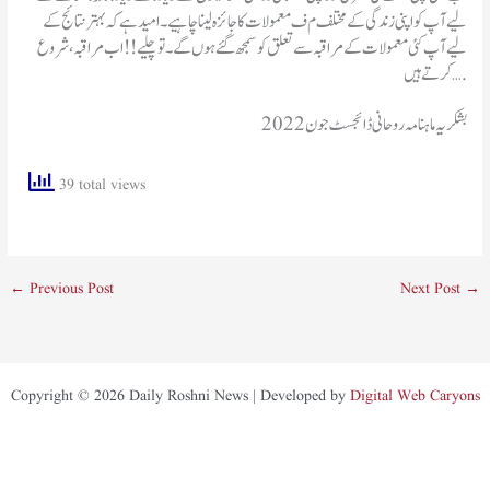
لیے آپ کو اپنی زندگی کے مختلف م ف معمولات کا جائزہ لینا چاہیے۔ امید ہے کہ بہتر نتائج کے
لیے آپ کئی معمولات کے مراقبہ سے تعلق کو سمجھ گئے ہوں گے۔تو چلیے !! اب مراقبہ ، شروع
کرتے ہیں ….
بشکریہ ماہنامہ روحانی ڈائجسٹ جون2022
39 total views
←
Previous Post
Next Post
→
Copyright © 2026 Daily Roshni News | Developed by
Digital Web Caryons