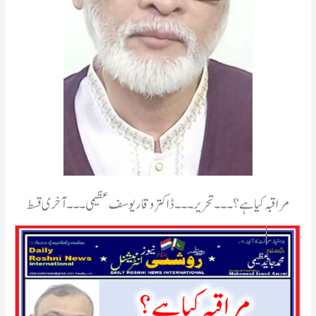
مراقبہ کیا ہے؟۔۔۔تحریر۔۔۔ڈاکتر وقار یوسف عظیمی۔۔۔آخری قسط