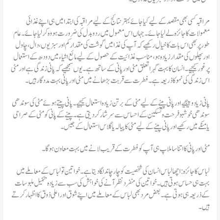
مراقبہ کسی بھی مقصد کے لیے کیا جائے بہتر نتائج کے لیے مراقبہ کی ابتدا میں ہی اپنے غذائی
معمولات کا جائزہ لے لیا جائے۔ جہاں اس معمول میں رد و بدل کی ضرورت ہو وہ کر لیا جائے۔ عام
طور پر بھی اس بات کا خیال رکھیے کہ آپ کی غذا میں گوشت کی مقدار کم اور سبزیوں، دال، چاول
اور پھلوں کی مقدار زیادہ ہو، مناسب غذائیت کے حصول کے لیے مائع اشیاء میں دودھ کے استعمال
پر غور کیجیے۔ انسان کا بہت گہرا تعلق مٹی اور پانی کے ساتھ ہے۔ یوں سمجھیے کہ پانی زندگی ہے اور مٹی
اس زندگی کی نمو کا ذریعہ ہے۔ فطرت سے قربت بڑھانے میں مٹی اور پانی بہت مددگار ہیں۔
پانی زیاد و پیجیے اور پانی پینے کے لیے مٹی کے برتن زیادہ استعمال کیجیے۔ پانی پیتے ہوئے مٹی کی سوندھی
سوندھی خوشبو فرحت و تسکین کے احساس سےسرشار کر دیتی ہے۔ پینے کے پانی کو مٹی کے صراحی
یا منکے میں رکھیے اور پانی پینے کے لیے مٹی کا پیالہ یا گلاس استعمال کے جیس۔
مٹی اور پانی کا اتنا سا ملاپ ہی آپ کو فطرت کےقریب لانے میں بہت معاون ہو گا۔
بہت ہی حساس ہوتی ہیں۔ خواتین کی منفرد نظر آنے کی خواہش کی سب سے زیادہ تکمیل ملبوسات
کے ذریعہ ہی ہوتی ہے۔ بعض مرد بھی لباس کے معاملے میں اپنے شوق اور اعلی ذوق کا اظہار کرتے
ہیں۔