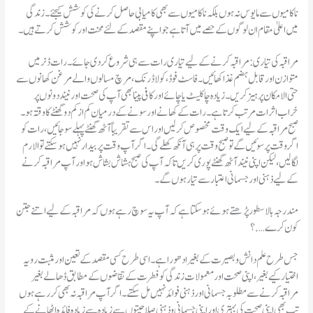
ناکامیوں سے مایوس نہ ہوں بلکہ ناکامیوں سے بھی کامیابی حاصل کرنے کی کوشش کیجئے۔ زندگی
میں اعلیٰ مقام ان لوگوں کے حصے میں آتا ہے جو اپنے مقصد کے لئے محنت اور کوشش کرتے ہیں۔
متوازن اور قابل ہضم غذا کھائیں۔ فاسٹ فوڈ، کولا ڈرنک ، مرچ مسالوں والے مرغن کھانوں سے
حتی الامکان پر ہیز کریں۔ زیادہ چاکلیٹ یا چائے اور کافی پینا بھی آپ کی صحت اور نیند دونوں پر
خراب اثرات مرتب کرتا ہے۔ رات کے کھانے اور سونے کے درمیان کم از کم دو گھنٹے کا وقتہ ہو۔
صبح مراقبہ کے لیے ایک وقت مخصوص کرلیں اور اس سے تقریباً آٹھ گھنٹے پہلے سو جائیں، رات کو
اگر وقت پر سوئیں گے تو صبح وقت پر ہی آنکھ کھلے گی۔ اگر آپ وقت پر بیدار نہیں ہو سکتے تو الارم
لگالیں، لیکن اپنی نیند آٹھ گھنٹے پوری کریں تاکہ آپ کی صبح ہشاش بشاش ہو اور آپ مراقبہ کرنے
کے لیے ذہنی اور جسمانی اعتبار سے تیار ہوں گے۔
مندرجہ بالا سطور پڑھتے ہوئے ہو سکتا ہے کہ آپ یہ سوچ رہے ہوں کہ مراقبہ کے لیے اتنے جتن
کون کرے….؟
جس طرح علم دانش و بصیرت کے بغیر ادھورا ہے۔ اسی طرح کسی مقصد کے تعین اور مثبت رویہ
اختیار کیے بغیر ، اپنی صحت اور معمولات زندگی کو فطرت کے تقاضوں کے مطابق ڈھالے بغیر
مراقبہ کرنے سے مطلوبہ جسمانی اور ذہنی فوائد نہیں مل سکتے۔ اگر آپ مراقبہ نہ بھی کر رہے ہوں
تب بھی اپنی صحت کی بہتری اور اپنی جسمانی وذہنی صلاحیتوں سے زیادہ سے زیادہ فائد ہ اٹھانے کے