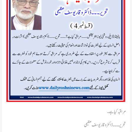
مراقبہ کیا ہے۔
تحریر۔۔۔ڈاکٹر وقار یوسف عظیمی