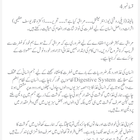
قسط نمبر4
ہالینڈ(ڈیلی روشنی نیوز انٹرنیشنل۔۔۔مراقبہ کیا ہے؟۔۔۔تحریر۔۔۔ڈاکتر وقار یوسف عظیمی )
اثرات در اصل انسان کے لیے فطرت کی نوازشات اور انعام کی حیثیت رکھتے ہیں۔
مراقبہ سے بہتر طور پر استفادے کے لیے ضروری ہے کہ مراقبہ کرتے ہوئے ہم خود کو فطرت سے
قریب کرنا شروع کر دیں۔ اس کام کی ابتداء ہمیں غذائی اجزاء اور خورونوش کے معمولات کے
جائزے سے کرنا چاہیے۔
انسان کی غذا اور دیگر ضروریات کے بارے میں فطرت کا منشاء سمجھنے کے لیے جسم انسانی کے مختلف
نظاموں پر غور کرنا چاہیے۔ انسان کے نظام ہضم Digestive System کے مطالعے
سےواضح ہوتا ہے کہ انسانی غذا کا بڑا حصہ سبزیوں، دالوں، چاول، پھلوں اور دودھ پر مشتمل ہونا
چاہیے۔ ہماری غذا میں گوشت کی مقدار کم ہونی چاہیے۔ گوشت کے ذریعے جسم میں پروٹین ملتے
ہیں لیکن صرف گوشت میں ہی نہیں بلکہ کئی دالوں اور بعض سبزیوں میں بھی وافر مقدار میں
پروٹین ہوتے ہیں۔
ہم اپنی غذائی خواہشات اور عادتوں کا جائزہ لیں تو پتا چلتا ہے کہ ہمارے کھانوں میں گوشت کا
استعمال غیر ضروری حد تک زیادہ ہے۔ بعض افراد تو کھانوں میں صرف وہ ڈشز ہی پسند کرتے ہیں
جن میں گوشت ہو اور سبزیاں نہ ہوں۔