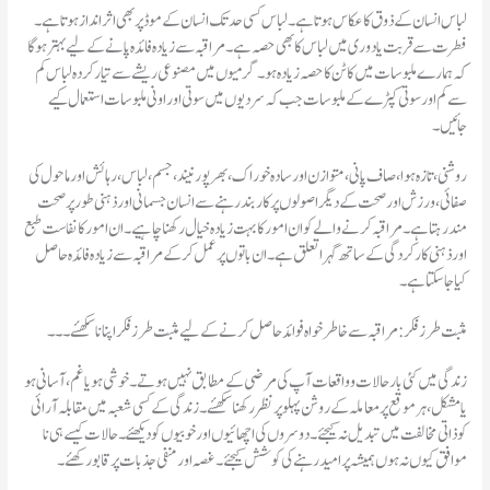
لباس انسان کے ذوق کا عکاس ہوتا ہے۔ لباس کسی حد تک انسان کے موڈ پر بھی اثر انداز ہوتا ہے۔
فطرت سے قربت یادوری میں لباس کا بھی حصہ ہے۔ مراقبہ سے زیادہ فائد ہ پانے کے لیے بہتر ہوگا
کہ ہمارے ملبوسات میں کاٹن کا حصہ زیادہ ہو۔ گرمیوں میں مصنوعی ریشے سے تیار کردہ لباس کم
سے کم اور سوتی کپڑے کے ملبوسات جب کہ سردیوں میں سوتی اور اونی ملبوسات استعمال کیے
جائیں۔
روشنی، تازہ ہوا، صاف پانی، متوازن اور سادہ خوراک، بھر پور نیند ، جسم، لباس، رہائش اور ماحول کی
صفائی، ورزش اور صحت کے دیگر اصولوں پر کار بند رہنے سے انسان جسمانی اور ذہنی طور پر صحت
مند رہتا ہے۔ مراقبہ کرنے والے کو ان امور کا بہت زیادہ خیال رکھنا چاہیے۔ ان امور کا نفاست طبع
اور ذہنی کار کردگی کے ساتھ گہرا تعلق ہے۔ ان باتوں پر عمل کر کے مراقبہ سے زیادہ فائدہ حاصل
کیا جا سکتا ہے۔
مثبت طرز فکر:مراقبہ سے خاطر خواہ فوائد حاصل کرنے کے لیے مثبت طرز فکر اپنانا سکھئے ۔۔۔
زندگی میں کئی بار حالات و واقعات آپ کی مرضی کے مطابق نہیں ہوتے۔ خوشی ہو یا غم ، آسانی ہو
یا مشکل، ہر موقع پر معاملہ کے روشن پہلو پر نظر رکھنا سکھئے۔ زندگی کے کسی شعبہ میں مقابلہ آرائی
کو ذاتی مخالفت میں تبدیل نہ کیجئے۔ دوسروں کی اچھائیوں اور خوبیوں کو دیکھئے۔ حالات کیسے ہی نا
موافق کیوں نہ ہوں ہمیشہ پر امید رہنے کی کوشش کیجئے۔ غصہ اور منفی جذبات پر قابورکھئے۔