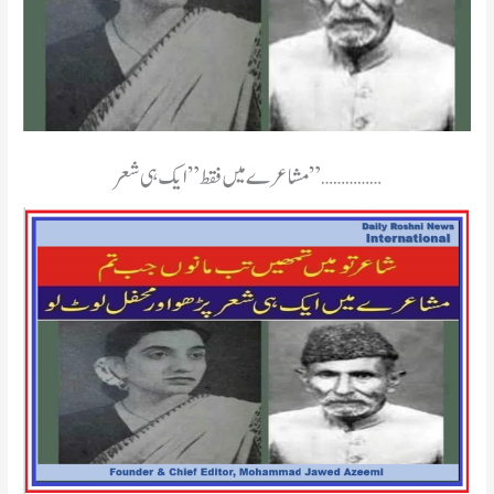
مشاعرے میں فقط ” ایک ہی شعر ” ……………