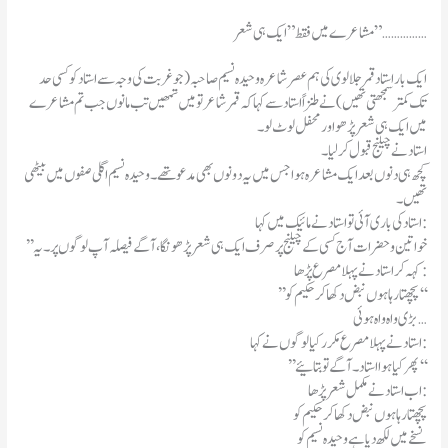
مشاعرے میں فقط ” ایک ہی شعر ” ……………
ایک بار استاد قمر جلالوی کی ہم عصر شاعرہ وحیدہ نسیم صاحبہ (جو غربت کی وجہ سےاستاد کو کسی حد
تک کمتر سمجھتی تھیں) نے طنزاً استاد سے کہا کہ قمر شاعر تو میں تمھیں تب مانوں جب تم مشاعرے
میں ایک ہی شعر پڑھو اور محفل لوٹ لو۔
استاد نے چیلنج قبول کرلیا۔
کچھ ہی دنوں بعد ایک مشاعرہ ہوا جس میں یہ دونوں بھی مدعو تھے۔ وحیدہ نسیم اگلی صفوں میں بیٹھی
تھیں۔
استاد کی باری آئی تو استاد نے مائیک میں کہا:
’’خواتین وحضرات آج کسی کے چیلنج پر صرف ایک ہی شعر پڑھونگا ،آگے فیصلہ آپ لوگوں پر۔ یہ
کہہ کر استاد نے پہلا مصرع پڑھا:
’’ پچھتا رہا ہوں نبض دکھا کر حکیم کو ‘‘
بڑی واہ واہ ہوئی…
استاد نے پہلا مصرع مکرر کیا لوگوں نے کہا:
’’پھر کیا ہوا استاد۔ آگے تو بتائیے‘‘
اب استاد نے مکمل شعر پڑھا:
پچھتا رہا ہوں نبض دکھا کر حکیم کو
نسخے میں لکھ دیا ہے وحیدہ نسیم کو