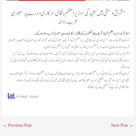
مشرق وسطیٰ میں کشیدگی: وزیراعظم ہنگامی سرکاری دورے پر سعودی
عرب روانہ
اسلام آباد: وزیراعظم شہباز شریف چند گھنٹوں کے ہنگامی سرکاری دورہ پر سعودی عرب روانہ ہوگئے۔
ترجمان دفتر خارجہ طاہر حسن اندرابی کے مطابق وزیراعظم شہباز شریف سعودی ولی عہد شہزادہ محمد بن سلمان کی دعوت پر سعودی
عرب روانہ ہوئے ہیں، نائب وزیراعظم و وزیر خارجہ اسحاق ڈار بھی وزیراعظم کے ہمراہ ہیں۔
دفتر خارجہ کے ترجمان نے ہفتہ وار پریس بریفنگ کے دوران بتایا کہ شہباز شریف سعودی ولی عہد سے ملاقات کریں گے جس
دوران خطے میں جاری کشیدگی اور علاقائی سکیورٹی صورتحال سمیت دونوں ممالک کے درمیان باہمی تعلقات پر بھی تبادلہ خیال کیا
جائے گا۔
ترجمان دفتر خارجہ کے مطابق وزیر اعظم کا دورہ سعودی عرب بہت اہمیت کا حامل ہے، وزیراعظم کا دورہ دو طرفہ قریبی مشاورت،
خطے میں امن و سلامتی سے متعلق امور پر رابطوں کا حصہ ہے، پاکستان خطے میں کشیدگی کے خاتمے، جنگ بندی، مذاکرات اور
سفارتکاری کے لیے کوششیں جاری رکھے گا۔
6 total views
←
Previous Post
Next Post
→