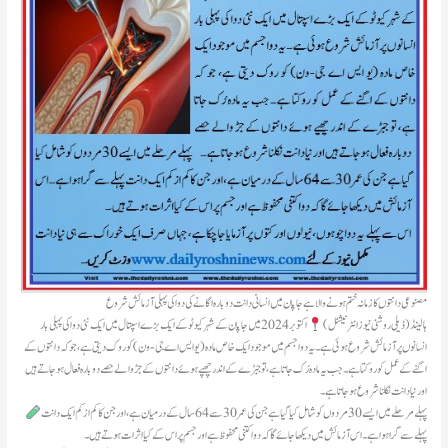
مصنوعی دانتوں کا زمانہ ختم ہونے والا ہے جاپان میں انسانی دانت دوبارہ اگانے کی دوا کی پہلی آزمائش شروع
ہالینڈ(ڈیلی روشنی نیوز انٹرنیشنل)
اکتوبر 2024 میں جاپان کے شہر کیوٹو کے ایک بڑے اسپتال میں ایک نئی دوا کی پہلی بار
انسانوں پر آزمائش شروع ہوئی ہے۔ یہ دوا جسم میں موجود ایک خاص مادہ (یو ایس اے جی-ون) کو روک دیتی ہے، جو کہ دانتوں کے
اگنے کے عمل کو روکتا ہے۔ جب یہ مادہ رُک جاتا ہے، تو جبڑے کے اندر چھپے ہوئے دانتوں کے جڑ والے حصے دوبارہ فعال ہو جاتے ہیں
اور نیا دانت نکلنا شروع ہو جاتا ہے۔
پہلے سے گرا ہوا ہے۔ اس آزمائش میں دیکھا جائے گا کہ دوا کتنی محفوظ ہے اور جسم پر اس کے کیا اثرات ہوتے ہیں۔