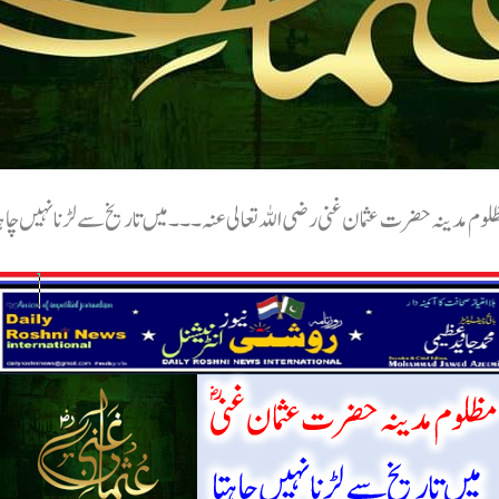
لوم مدینہ حضرت عثمان غنی رضی اللہ تعالی عنہ ۔۔۔میں تاریخ سے لڑنا نہیں چاہت