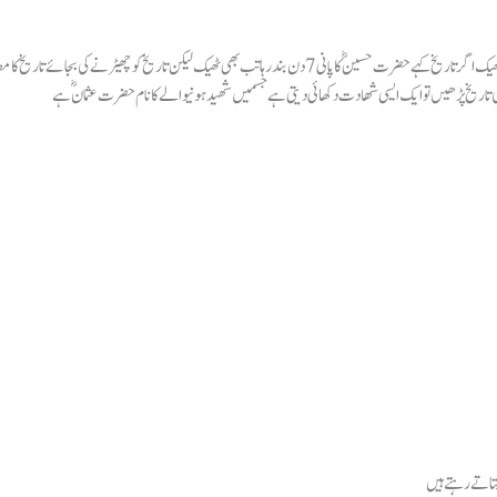
ہالینڈ(ڈیلی روشنی نیوز انٹرنیشنل )اگر تاریخ کہے حضرت حسینؓ کا پانی 10 دن بند رہا تب بھی ٹھیک اگر تاریخ کہے حضرت حسین
ت بتاتے رہتے ہیں