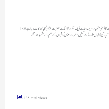
18 #ذی الحج 35 ھجری ہے جمعہ کا دن ہے حضرت عثمانؓ روزہ کی حالت میں ہیں باغی دیوار پھلانگ کر آتے ہیں اور حضرت عثمانؓ کی داڑھی کھینچتے ہیں برا بھلا کہتے ہیں ایک باغی پیٹھ پر برچھی مارتاہے ایک باغی لوہے کا آہنی ہتھیار سر پر مارتاہے ایک تلوار نکالتا ہے حضرت عثمانؓ کا ہاتھ کاٹ دیتاہے
س سے آپؓ کی پسلیاں تک ٹوٹ گئیں حضرت عثمانؓ باغیوں کے ظلم سے شھید ہوگئے
135 total views