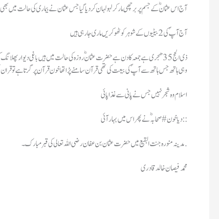
آج اس عثمانؓ کے جسم پر برچھی مار کر لہو لہان کردیا گیا جس عثمان نے بیماری کی حالت میں بھی 
آج آپؐ کی 2 بیٹیوں کے شوہر کو ٹھوکریں ماری جارہی ہیں
وہی ہاتھ جس ہاتھ سے آپؐ کی بیعت کی تھی قرآن سامنے پڑا تھا خون قرآن پر گرتا ہے تو قران
اسلام وہ شجر نہیں جس نے پانی سے غذا پائی
دیا خون #صحابہؓ نے پھر اس میں بہار آئی::
مدینہ منورہ جنت البقیع میں حضرت عثمان بن عفان رضی اللہ تعالی کی قبر مبارک۔.
محمد فیصان خالد قادری