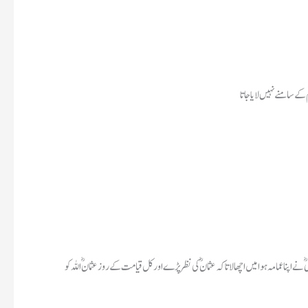
کے سامنے نہیں لایاجاتا
اپنا عمامہ ہوا میں اچھالا تاکہ عثمانؓ کی نظر پڑے اور کل قیامت کے روز عثمانؓ اللہ کو