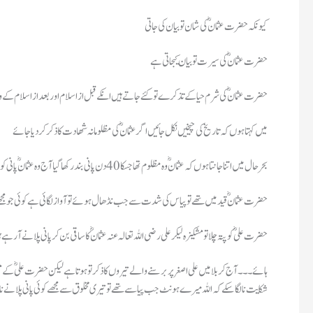
کیونکہ حضرت عثمانؓ کی شان تو بیان کی جاتی
حضرت عثمانؓ کی سیرت تو بیان کیجاتی ہے
حضرت عثمانؓ کی شرم حیا کے تذکرے تو کئے جاتے ہیں انکے قبل از اسلام اور بعد از اسلام کے وا
میں کہتا ہوں کہ تاریخ کی چیخیں نکل جائیں اگر عثمانؓ کی مظلومانہ شھادت کا ذکر کردیاجائے
بحرحال میں اتنا جانتا ہوں کہ عثمانؓ وہ مظلوم تھا جسکا 40 دن پانی بند رکھا گیا آج وہ عثمانؓ پانی کو ترس رہاہے جو کبھی امت کیلئے پانی کے کنویں خریدا کرتاتھا
حضرت عثمانؓ قید میں تھے تو پیاس کی شدت سے جب نڈھال ہوئے تو آواز لگائی ہے کوئی جو مجھے
حضرت علیؓ کو پتہ چلا تو مشکیزہ لیکر علی رضی اللہ تعالہ عنہ عثمان ؓ کا ساقی بن کر پانی پلانے آرہے 
ہائے ۔۔۔ آج کربلا میں علی اصغر پر برسنے والے تیروں کا ذکر تو ہوتا ہے لیکن حضرت علیؓ کے مشک
شکایت نا لگاسکے کہ اللہ میرے ہونٹ جب پیاسے تھے تو تیری مخلوق سے مجھے کوئی پانی پلانے نا آ