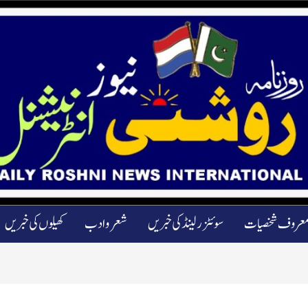
عروف شخصیات
سوئٹزرلینڈ کی خبریں
شعرو ادب
کھیلوں کی خبریں