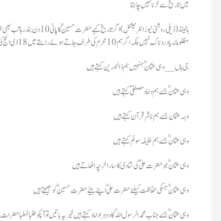
میں تاریخ سے لڑنا نہیں چاہتا
مظلومانہ یا دردناک نہیں بلکہ اگر ہم 10 محرم کی طرف جاتے ہوئے راستے میں 18 ذی الحج کی تاریخ پڑھیں تو ایک ایسی شھادت دکھائی دیتی ہے جسمیں شھید ہونیوالے کا نام حضرت عثمانؓ ہے
جی ہاں__ وہی عثمانؓ جنہیں ہم ذالنورین کہتے ہیں
وہی عثمانؓ جسے ہم داماد مصطفیؐ کہتے ہیں
وہہ عثمان جسے ہم ناشر قرآن کہتے ہیں
وہی عثمانؓ جسے ہم خلیفہ سوئم کہتے ہیں
وہی عثمانؓ جو حضرت علیؓ کی شادی کا سارا خرچہ اٹھاتے ہیں
وہی عثمانؓ جسکی حفاظت کیلئے حضرت علیؓ اپنے بیٹے حضرت حسینؓ کو بھیجتے ہیں
وہی عثمانؓ جسے جناب محمد الرسول اللہؐ کا دوہرا داماد کہتے ہیں خیر یہ باتیں تو آپکو طلبا خطبا حضرا