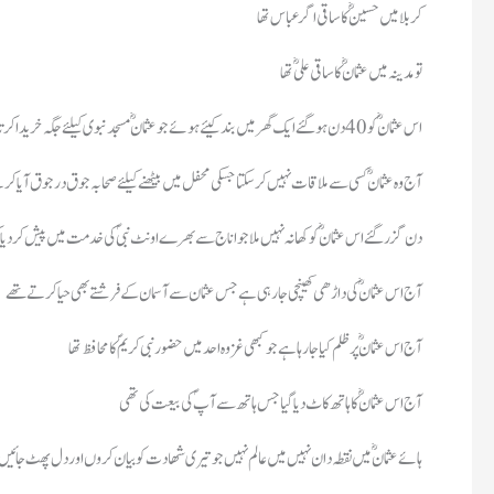
کربلا میں حسینؓ کا ساقی اگر عباس تھا
تو مدینہ میں عثمانؓ کا ساقی علیؓ تھا
اس عثمانؓ کو 40 دن ہوگئے ایک گھر میں بند کیئے ہوئے جو عثمانؓ مسجد نبوی کیلئے جگہ خریدا کرتاتھا
آج وہ عثمانؓ کسی سے ملاقات نہیں کرسکتا جسکی محفل میں بیٹھنے کیلئے صحابہ جوق درجوق آیاک
40 دن گزر گئے اس عثمانؓ کو کھانہ نہیں ملا جو اناج سے بھرے اونٹ نبیؐ کی خدمت میں پیش کردیا ک
آج اس عثمانؓ کی داڑھی کھینچی جارہی ہے جس عثمان سے آسمان کے فرشتے بھی حیاکرتے تھے
آج اس عثمانؓ پر ظلم کیا جارہا ہے جو کبھی غزوہ احد میں حضور نبی کریمؐ کا محافظ تھا
آج اس عثمانؓ کا ہاتھ کاٹ دیا گیا جس ہاتھ سے آپؐ کی بیعت کی تھی
ہائے عثمانؓ میں نقطہ دان نہیں میں عالم نہیں جو تیری شھادت کو بیان کروں اور دل پھٹ جائیں