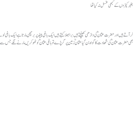
بغیر کپڑوں کے کبھی غسل نہ کیا تھا
 بھی حضرت عثمانؓ کی شھادت کا گواہ بن گیا عثمانؓ زمین پر گر پڑے تو باغی عثمانؓ کو ٹھوکریں مارنے لگے ج