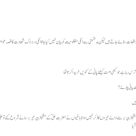
قعات سنائے جاتے ہیں لیکن بد قسمتی سے انکی مظلومیت کو بیان نہیں کیا جاتا انکی دردناک شھادت کا قصہ عوام 
 پانی پلائے ؟
ہیں
یزہ پر برسنے والے تیروں کا ذکر نہیں ہوتا باغیوں نے حضرت علیؓ کے مشکیزہ پر تیر برسانے شروع کئے تو علیؓ نے 
یا