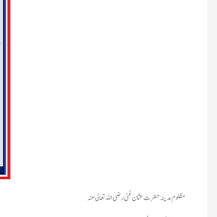
مظلوم مدینہ حضرت عثمان غنی رضی اللہ تعالی عنہ