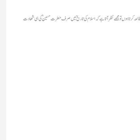
ؓ کا پانی 7 دن بند رہا تب بھی ٹھیک لیکن تاریخ کو چھیڑنے کی بجائے تاریخ کا مطالعہ کرتا ہوں تو مجھے نظر آتاہے کہ اسلام کی تاریخ میں صرف حضرت حسینؓ کی ہی شھادت