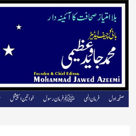
صفحہ اول
فرمان الہی
ﷺ فرمان رسول
خواتین اسپیشل
م