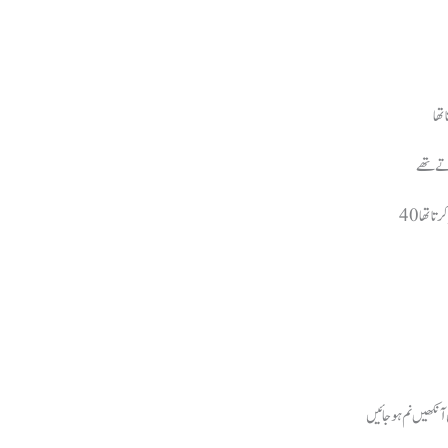
رتے تھے
رتاتھا
 آنکھیں نم ہوجائیں