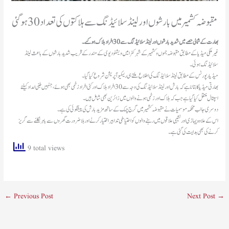
مقبوضہ کشمیر میں بارشوں اور لینڈ سلائیڈنگ سے ہلاکتوں کی تعداد 30 ہوگئی
بھارت کے شمالی حصے میں شدید بارشوں اور لینڈسلائیڈنگ سے 30 افراد ہلاک ہوگئے۔
غیر ملکی میڈیا کے مطابق مقبوضہ جموں و کشمیر کے شہر کٹرا میں ویشنو دیوی کے مندر کے قریب شدید بارشوں کے باعث لینڈ
سلائیڈنگ ہوئی۔
میڈیا رپورٹس کے مطابق لینڈسلائیڈنگ کی اطلاع ملتے ہی ریسکیو آپریشن شروع کیا گیا۔
بھارتی میڈیا کا بتانا ہےکہ بارش اور لینڈ سلائیڈنگ کی وجہ سے 30 افراد ہلاک اور کئی افراد زخمی بھی ہوئے، جنہیں طبی امداد کیلئے
اسپتال منتقل کیا گیا ہے جب کہ ہلاک اور زخمی ہونے والوں میں زائرین بھی شامل ہیں۔
دوسری جانب محکمہ موسمیات نے مقبوضہ کشمیر میں گرج چمک کے ساتھ مزید بارش کی پیشگوئی کی ہے۔
اس کے علاوہ پہاڑی اور نشیبی علاقوں میں رہنے والوں کو احتیاطی تدابیر اختیار کرنے اور بلا ضرورت گھروں سے باہر نکلنے سے گریز
کرنے کی بھی ہدایت کی گئی ہے۔
9 total views
←
Previous Post
Next Post
→