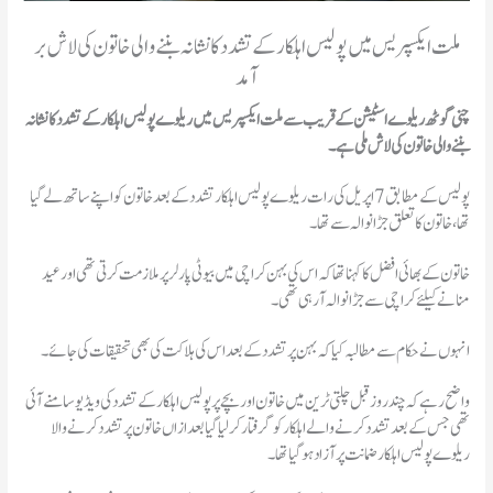
ملت ایکسپریس میں پولیس اہلکار کے تشدد کا نشانہ بننے والی خاتون کی لاش بر
آمد
چنی گوٹھ ریلوے اسٹیشن کے قریب سے ملت ایکسپریس میں ریلوے پولیس اہلکار کے تشدد کا نشانہ
بننے والی خاتون کی لاش ملی ہے۔
پولیس کے مطابق 7 اپریل کی رات ریلوے پولیس اہلکار تشدد کے بعد خاتون کو اپنے ساتھ لے گیا
تھا، خاتون کا تعلق جڑانوالہ سے تھا۔
خاتون کے بھائی افضل کا کہنا تھا کہ اس کی بہن کراچی میں بیوٹی پارلر پر ملازمت کرتی تھی اور عید
منانے کیلئے کراچی سے جڑانوالہ آ رہی تھی۔
انہوں نے حکام سے مطالبہ کیا کہ بہن پر تشدد کے بعد اس کی ہلاکت کی بھی تحقیقات کی جائے۔
واضح رہے کہ چند روز قبل چلتی ٹرین میں خاتون اور بچے پر پولیس اہلکار کے تشدد کی ویڈیو سامنے آئی
تھی جس کے بعد تشدد کرنے والے اہلکار کو گرفتار کر لیا گیا بعد ازاں خاتون پر تشدد کرنے والا
ریلوے پولیس اہلکار ضمانت پر آزاد ہو گیا تھا۔