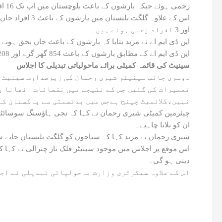
زخمی ہوئے جبکہ بارشوں کے باعث بلوچستان میں اب تک 16 افراد جاں بحق اور 4 افراد زخمی ہوئے ہیں۔
اور 3 افراد زخمی ہوئے ہیں۔
این ڈی ایم اے نے مزید بتایا کہ بارشوں کے باعث جاں بحق ہونے والوں میں 83 مرد، 44 خواتین اور 118 بچے شامل ہیں، زخمی ہونے والے افراد میں 232 مرد، 168خو
این ڈی ایم اے کے مطابق بارشوں کے باعث 854 گھر گرے اور 208 مویشی ہلاک ہوئے، زیادہ تر اموات گھر گرنے، ڈوبنے، لینڈ سلائیڈنگ اور فلیش فلڈ سے ہوئیں۔
سینیٹ کی قائمہ کمیٹی برائے ماحولیاتی تبدیلی کا اجلاس
دوسری جانب سینیٹر شیری رحمان کی زیرصدارت سینیٹ ک
تعمیرات کی گئیں جس کے نتیجے میں نقصانات اٹھانا پڑ
نہیں،کلائمیٹ چینج ہےجس میں بدقسمتی سے پاکستان کا 
چیئرمین کمیٹی شیری رحمان نے کہا کہ نجی ہاؤسنگ سوسائٹی
ان کو بلانا چاہیے۔
شیری رحمان نے مزید کہا کہ سیاحوں کو گلگت بلتستان جانے سے ر
اس موقع پر اجلاس میں موجود سینیٹر فلک ناز چترالی نے کہا کہ 
دینی ہو گی۔
اس کے علاوہ سیکرٹری وزارت ماحولیاتی تبدیلی نے اجل