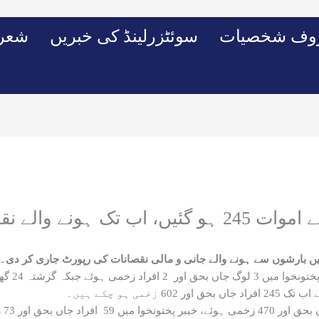
وف شخصیات
سوئٹزرلینڈ کی خبریں
شعرو
نقصان کی تفصیلات جاری
 میں بارشوں سے ہونے والے جانی و مالی نقصانات کی رپورٹ جاری کر دی۔