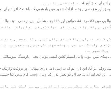
اتین اور 202 بچے شامل ہیں۔
ی قائمہ کمیٹی برائے ماحولیاتی تبدیلی کا اجلاس ہوا، جس می
ے، راولپنڈی کی نجی ہاؤسنگ سوسائٹی میں ریلے میں بہہ جانے 
پہلا نمبر ہے۔
 پنڈی میں ہونے والی کنسٹرکشن کیسےہوئی، نجی ہاؤسنگ سوسائٹی پنڈ
وکنا ہو گا، این ڈی ایم اے نے اپنی ذمہ داری نبھائی اور بروقت وارننگ 
این ڈی ایم اے نے چترال کو نظر انداز کیا وہاں ویسے کام نہیں کیا جیسے
اس کو بتایا کہ سیلاب سے بھی اموات ہو رہی ہیں لیکن غیر پائ