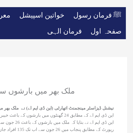
ﷺ فرمان رسول
خواتین اسپیشل
معر
صفحہ اول
فرمان الہی
ملک بھر میں بارشوں سے اموات 245 ہو گئیں، اب تک ہونے والے 
نیشنل ڈیزاسٹر مینجمنٹ اتھارٹی (این ڈی ایم اے) نے ملک بھر
این ڈی ایم اے کے مطابق 24 گھنٹوں میں بارشوں کے باعث خیبرپختونخوا میں 3 لوگ جاں بحق اور 2 افراد زخمی ہوئے جبکہ گزشتہ 24 گھنٹوں کے دوران اسلام آباد میں 2 افراد زخمی ہوئے۔
این ڈی ایم اے نے بتایا کہ ملک میں بارشوں کے باعث 26 جون سے اب تک 245 افراد جاں بحق اور 602 زخمی ہو چکے ہیں۔