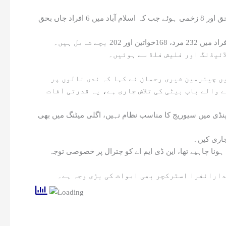
اس کے علاوہ گلگت بلتستان میں بارشوں کے باعث 3 افراد جاں بحق اور 4 زخمی ہوئے، آزاد کشمیر میں بارشوں کے باعث 2 افراد جاں بحق اور 8 زخمی ہوئے جب کہ اسلام آباد میں 6 افراد جاں بحق
ں چیئرمین شیری رحمان نے کہا کہ ندی نالوں پر
والے باپ بیٹی کی تلاش جاری ہے، یہ قدرتی آفات
ی میں سیوریج کا مناسب نظام نہیں، اگلی میٹنگ میں بھی
جاری کیں۔
 ہونا چاہیے تھا، این ڈی ایم اے کو چترال پر خصوصی توجہ
یدارانفرا اسٹرکچر بھی اموات کی بڑی وجہ ہے۔