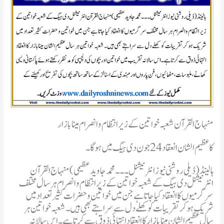
منہاج القر آن شعبہ خواتین کے زیر انتظام وانصرام مینا بازار
کا عظیم الشان انعقاد 24جون دی ہیگ میں ہوگا۔
ہالینڈ(ڈیلی روشنی نیوز انٹرنیشنل۔۔۔محمد جاوید عظیمی )منہاج القرآن
انٹرنیشنل دی ہیگ کے شعبہ خواتین کے زیر انتظام وانصرام ہر سال مختلف
سر گرمیوں کا انعقاد کیا جاتا ہے جن میں خواتین و حضرات کثیر تعداد میں
شریک ہو کر تقریبات کو کھلے دل سے سراہتے بھی ہیں۔ شعبہ خواتین ہر
سال عظیم الشان مینابازار کا انعقاد انتہائی ذوق سے کرتا ہے۔ اس سالانہ