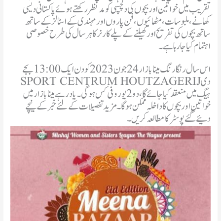
تقریب میں خواتین اور بچوں کی دلچسپی کو مد نظر رکھتے ہوئے پاکستانی دیسی
کھانے ، ملبوسات، مٹھائیوں ، فن پاروں اور مہندی کے اسٹالز کے ساتھ
ساتھ بچوں کی تفریح اور کھیلنے کے پلے کارنر کا ہر سال کی طرح خصوصی
اہتمام کیا جا رہا ہے۔
اس سال رنگا رنگ مینا بازار 24 جون 2023 کو دن ایک 13:00بجے
SPORT CENTRUM HOUTZAGERIJدی
ہیگ میں منعقد کیا جائے گا ، دو 2 یورو فی کس ہوگی۔ یاد رہے مینا بازار میں
خواتین اور بچوں کا داخلہ ممکن ہوگا۔ مزید تفصیلات کے لئے خبر کے نیچے
دئیے گئے پوسٹر کا مطالعہ کریں۔