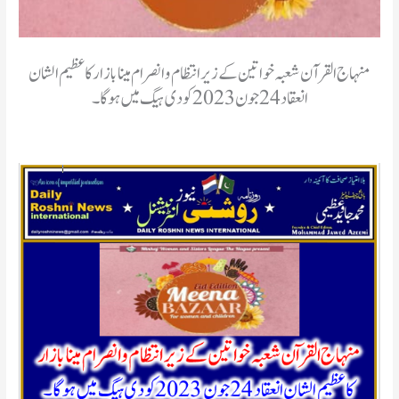
منہاج القر آن شعبہ خواتین کے زیر انتظام وانصرام مینا بازارکا عظیم الشان
انعقاد 24جون 2023کودی ہیگ میں ہوگا۔