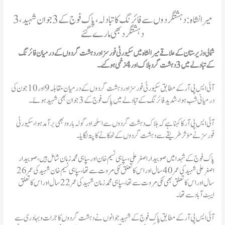
میرانشاہ: دہشتگردوں سے فائرنگ کاتبادلہ، پاک فوج کے3 جوان شہید، 3
دہشتگرد بھی مارےگئے
شمالی وزیرستان کے علاقے میرانشاہ میں سکیورٹی فورسز اور دہشت گردوں کے درمیان فائرنگ
کے تبادلے میں 3 دہشت گرد ہلاک اور 4 زخمی ہوگئے۔
آئی ایس پی آر کے مطابق سکیورٹی فورسز اور دہشت گردوں کے درمیان مقابلہ 9 اور 10 جون کی
درمیانی شب ہوا، شدید فائرنگ کے تبادلے میں پاک فوج کے 3 جوان بھی شہید ہوئے۔
آئی ایس پی آر کا کہنا ہےکہ ہلاک دہشت گردوں سے اسلحہ اور گولہ بارود بھی برآمد ہوا، سکیورٹی
فورسز نے مؤثر طریقے سے دہشت گردوں کے ٹھکانےکا پتہ لگایا۔
پاک فوج کے شہدا میں صوبیدار اصغرعلی، سپاہی نسیم خان اور سپاہی محمد زمان شامل ہیں، صوبیدار
اصغرعلی شہید کی عمر 40 سال اور اس کا تعلق لکی مروت سے تھا، سپاہی نسیم خان شہیدکی عمر 26
سال اور اس کا تعلق بھی لکی مروت سے تھا، سپاہی محمد زمان شہید کی عمر 22 سال اور اس کا تعلق
ایبٹ آباد سے تھا۔
آئی ایس پی آر کے مطابق پاک فوج کے شہید جوانوں نے دہشت گردوں کا جرات وبہادری سے