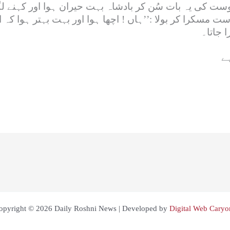
دوست کی یہ بات سُن کر بادشاہ بہت حیران ہوا اور کہنے لگ
 مسکرا کر بولا :’’ہاں ! اچھا ہوا اور بہت بہتر ہوا کہ اگ
ا جاتا۔
opyright © 2026 Daily Roshni News | Developed by
Digital Web Caryo