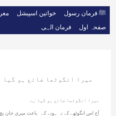
ﷺ فرمان رسول
خواتین اسپیشل
معر
صفحہ اول
فرمان الہی
میرا انگوٹھا ضائع ہو گیا 
میرا انگوٹھا ضائع ہو گیا ہے
آج اس انگوٹھے کے نہ ہونے کے باعث میری جان بچ