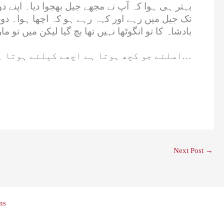
بہتر ہی ہوا کہ آپ نے مجھے جیل بھجوا دیا۔ اپنے 
تک جیل میں رہے اور کہہ رہے ہو کہ اچھا ہوا۔ دوست
بادشاہ کا تو انگوٹھا نہیں تھا بچ گیا لیکن میں تو مار
اسلئے جو کچھ ہوتا ہے اچھے کیلئے ہوتا ہے…
Next Post
→
ns