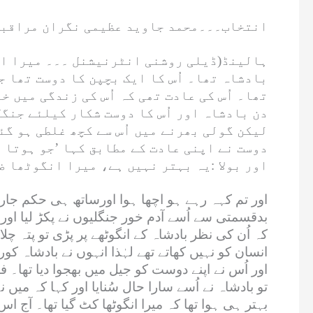
انتخاب۔۔۔محمد جاوید عظیمی نگران مراقبہ
ہالینڈ(ڈیلی روشنی انٹرنیشنل ۔۔۔ میرا ان
بادشاہ تھا۔ اُس کا ایک بچپن کا دوست تھا ج
تھا۔ اُس کی عادت تھی کہ اُس کی زندگی میں خ
دن بادشاہ اور اُس کا دوست شکار کیلئے جنگ
لیکن گولی بھرنے میں اُس سے کچھ غلطی ہو گئ
دوست نے اپنی عادت کے مطابق کہا ’جو ہوتا 
اور بولا :یہ بہتر نہیں ہے، میرا انگوٹھا ض
اور تم کہہ رہے ہو اچھا ہوا اورساتھ ہی حکم جاری 
بدقسمتی سے اُسے آدم خور جنگلیوں نے پکڑ لیا اور ا
کہ اُن کی نظر بادشاہ کے انگوٹھے پر پڑی تو پتہ
انسان کو نہیں کھاتے تھے لہٰذا انہوں نے بادشاہ کور
اور اُس نے اپنے دوست کو جیل میں بھجوا دیا تھا۔ ف
تو بادشاہ نے اُسے سارا حال سُنایا اور کہا کہ میں 
بہتر ہی ہوا تھا کہ میرا انگوٹھا کٹ گیا تھا۔ آج 