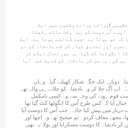
ظیمی )پرانے پرانے وقتوں میں ایک
اپنے اُس دوست کو ہمہ وقت ساتھ رکھتا
ا کہ جو ہوتا ہے اچھے کے لئے ہوتا ہے۔ ایک
 بھری اور بندوق تیار کر کے بادشاہ کو دی
س کا انگوٹھا کٹ گیا۔یہ صورتحال دیکھ کر
ہو گی۔ یہ سن کر بادشاہ کو شدید غصہ آیا
اہ دوبارہ ایک جگہ شکار کھیلنے گیا۔ وہاں
ے۔ اب آگ جلا کر وہ بادشاہ کو جلانے ہی والے تھے
م پرست قوم ہونے کی وجہ سے وہ کسی نامکمل
 خیال آیا کہ کس طرح اُس کا انگوٹھا کٹ گیا تھا
زت دربار میں پیش کیا جائے۔ جب اُس کا دوست آیا
 تھا، مجھے معاف کردو۔ تم صحیح تھے وہ اچھا اور
 کر بادشاہ کا دوست مسکرایا اور بولا :یہ بھی