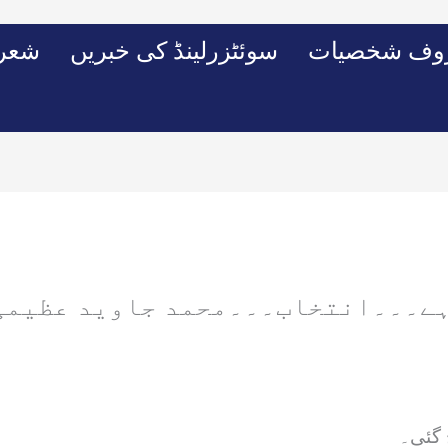
وف شخصیات
سوئٹزرلینڈ کی خبریں
شعرو
ہے۔۔۔انتخاب۔۔۔محمد جاوید عظیمی
 گئی۔