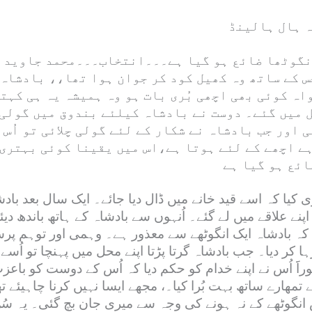
 ہال ہالینڈ
گوٹھا ضائع ہو گیا ہے۔۔۔انتخاب۔۔۔محمد جاوید ع
س کے ساتھ وہ کھیل کود کر جوان ہوا تھا،، بادشاہ 
واہ کوئی بھی اچھی بُری بات ہو وہ ہمیشہ یہ ہی کہت
ل میں گئے۔ دوست نے بادشاہ کیلئے بندوق میں گولی
ی اور جب بادشاہ نے شکار کے لئے گولی چلائی تو اُ
ہے اچھے کے لئے ہوتا ہے،اس میں یقینا کوئی بہتری 
ائع ہو گیا ہے
کیا کہ اسے قید خانے میں ڈال دیا جائے۔ ایک سال بعد بادش
پنے علاقے میں لے گئے۔ اُنہوں سے بادشاہ کے ہاتھ باندھ دیئ
 چلا کہ بادشاہ ایک انگوٹھے سے معذور ہے۔ وہمی اور توہ
ہا کر دیا۔ جب بادشاہ گرتا پڑتا اپنے محل میں پہنچا تو اُسے
وراََ اُس نے اپنے خدام کو حکم دیا کہ اُس کے دوست کو باع
نے تمھارے ساتھ بہت بُرا کیا۔، مجھے ایسا نہیں کرنا چاہیئے
اس انگوٹھے کے نہ ہونے کی وجہ سے میری جان بچ گئی۔ یہ سُن