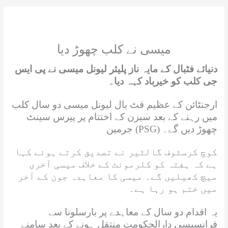
میسی نے کلب چھوڑ دیا
دنیائے فٹبال کے مایہ ناز پلیئر لیونل میسی نے پی ایس
جی کلب کو خیرباد کہہ دیا۔
ارجنٹائن کے عظیم فٹ بال لیونل میسی دو سال کلب
میں رہنے کے بعد سیزن کے اختتام پر پیرس سینٹ
جرمین (PSG) چھوڑ دیں گے۔
کوچ کرسٹوف گالٹیر نے تصدیق کرتے ہوئے کہا
ہے کہ ہفتہ کو کلرمونٹ کے خلاف میسی آخری
میچ کھیلیں گے۔ میسی کا معاہدہ جون کے آخر
میں ختم ہو رہا ہے۔
یہ اقدام دو سال کے معاہدے پر بارسلونا سے
فرانسیسی دارالحکومت منتقل ہونے کے بعد سامنے