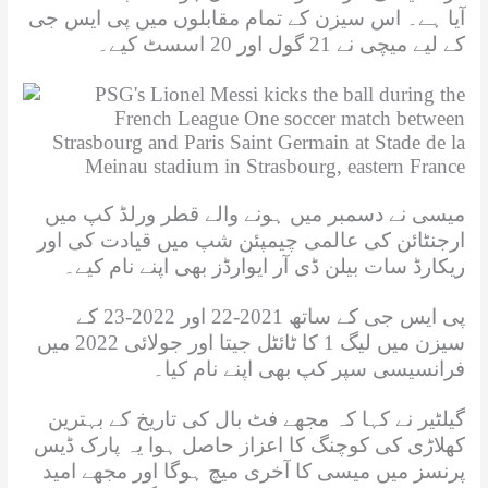
آیا ہے۔ اس سیزن کے تمام مقابلوں میں پی ایس جی
کے لیے میچی نے 21 گول اور 20 اسسٹ کیے۔
میسی نے دسمبر میں ہونے والے قطر ورلڈ کپ میں
ارجنٹائن کی عالمی چیمپئن شپ میں قیادت کی اور
ریکارڈ سات بیلن ڈی آر ایوارڈز بھی اپنے نام کیے۔
پی ایس جی کے ساتھ 2021-22 اور 2022-23 کے
سیزن میں لیگ 1 کا ٹائٹل جیتا اور جولائی 2022 میں
فرانسیسی سپر کپ بھی اپنے نام کیا۔
گیلٹیر نے کہا کہ مجھے فٹ بال کی تاریخ کے بہترین
کھلاڑی کی کوچنگ کا اعزاز حاصل ہوا یہ پارک ڈیس
پرنسز میں میسی کا آخری میچ ہوگا اور مجھے امید