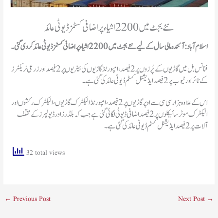
نئے بجٹ میں 2200 اشیاء پر اضافی کسٹمز ڈیوٹی عائد
اسلام آباد: آئندہ مالی سال کے لیے نئے بجٹ میں 2200 اشیاء پر
اضافی کسٹمز ڈیوٹی عائد کردی گئی۔
فنانس بل میں گاڑیوں کے پُرزوں پر 2 فیصد، امپورٹڈ گاڑیوں کی بیٹریوں پر 2 فیصد اور زرعی ٹریکٹرز
کے ٹائر اور ٹیوب پر 2 فیصد ایڈیشنل کسٹم ڈیوٹی عائد کی گئی ہے۔
اس کے علاوہ ہزار سی سی سے اوپر گاڑیوں پر 2 فیصد، امپورٹڈ الیکٹرک گاڑیوں، الیکٹرک رکشوں اور
الیکٹرک موٹر سائيکلوں پر 2 فیصد اضافی ڈیوٹی لگائی گئی ہے جب کہ بلڈرز اور ڈیولپرز کے مختلف
آلات پر 2 فیصد ایڈیشنل کسٹم ڈیوٹی عائد کی گئی ہے۔
32 total views
←
Previous Post
Next Post
→