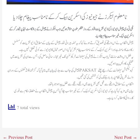
نامعلوم ہیکرز نے جیو نیوز کی اسکرین ہیک کر کے نامناسب پیغام چلا دیا
نجی ٹی وی چینل جیو نیوز کی لائیو نشریات اتوار کے روز مختصر طور پر متاثر ہوئیں جب ہیکرز نے چینل کے براڈکاسٹ فیڈ پر قبضہ کر کے
اسکرین پر ایک غیر مناسب پیغام چلا دیا۔
چینل انتظامیہ نے اس واقعے کی تصدیق کرتے ہوئے کہا کہ یہ حملہ بیرونی تھا۔ چینل کے بیان کے مطابق لائیو نشریات کو مسلسل
رکاوٹ کا سامنا ہے اور اسکرین کو ہیک کرکے نامناسب پیغام نشر کیا گیا، اس صورتحال کا جیو نیوز سے کوئی تعلق نہیں ہے۔
یہ خلل اس وقت سامنے آیا جب ہیکرز نے چینل کی سیٹلائٹ فریکوئنسی تک غیر مجاز رسائی حاصل کی، جس سے ان کی نشریات میں
تکنیکی رکاوٹیں پیدا ہوئیں۔
چینل کی جانب سے جاری بیان میں بتایا گیا کہ گزشتہ 24 گھنٹوں کے دوران PAKSAT کمیونیکیشن سیٹلائٹ کے ذریعے چلنے
والے نشریاتی نظام پر بار بار ہیکنگ کی کوششیں کی گئی تھیں۔
انتظامیہ کے مطابق واقعے سے قبل بھی نشریات میں وقفے وقفے سے خلل پیدا ہوتا رہا تھا۔
بیان میں مزید کہا گیا ہے کہ جیو نیوز کی اسکرین کو ہیک کر کے غیر مناسب چلا گیا جس پر چینل انتظامیہ نے متعلقہ حکام سے فوری
کارروائی کا مطالبہ کر دیا ہے۔
7 total views
←
Previous Post
Next Post
→