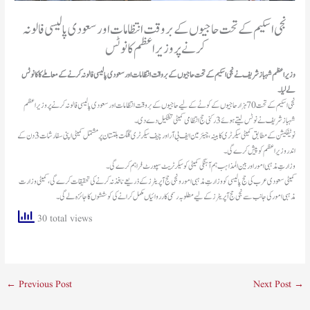
نجی اسکیم کےتحت حاجیوں کے بروقت انتظامات اور سعودی پالیسی فالو نہ
کرنے پر وزیراعظم کا نوٹس
وزیراعظم شہباز شریف نے نجی اسکیم کے تحت حاجیوں کے بروقت انتظامات اور سعودی پالیسی فالو نہ کرنے کے معاملے کا کا نوٹس
لے لیا۔
نجی اسکیم کے تحت 70 ہزار حاجیوں کے کوٹے کے لیے حاجیوں کے بروقت انتظامات اور سعودی پالیسی فالو نہ کرنے پر وزیراعظم
شہباز شریف نے نوٹس لیتے ہوئے 3 رکنی حج انتظامی کمیٹی تشکیل دے دی۔
نوٹیفکیشن کے مطابق کمیٹی سیکرٹری کابینہ، چیئرمین ایف بی آر اور چیف سیکرٹری گلگت بلتستان پر مشتمل کمیٹی اپنی سفارشات 3 دن کے
اندر وزیراعظم کو پیش کرے گی۔
وزارتِ مذہبی امور اور بین المذاہب ہم آہنگی کمیٹی کو سیکرٹریٹ سپورٹ فراہم کرے گی۔
کمیٹی سعودی عرب کی حج پالیسی کو وزارتِ مذہبی امور و نجی حج آپریٹرز کے ذریعے نافذ نہ کرنے کی تحقیقات کرے گی، کمیٹی وزارت
مذہبی امور کی جانب سے نجی حج آپریٹرز کے لیے مطلوبہ رسمی کارروائیاں مکمل کرانے کی کوششوں کا جائزہ لے گی۔
30 total views
←
Previous Post
Next Post
→