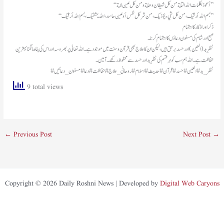
“أعوذ بكلمات الله التامة من كل شيطان وهامة ومن كل عين لامة”
“بسم الله أرقيك، من كل شيء يؤذيك، من شر كل نفس أو عين حاسد، الله يشفيك، بسم الله أرقيك”
​ذکر اور اذکار کا اہتمام
صبح اور شام کی مسنون دعاؤں کا اہتمام کرنا۔
نظرِ بد (العین) اور حسد برحق ہیں، لیکن ان کا علاج بھی قرآن و سنت میں موجود ہے۔ اللہ تعالیٰ پر بھروسہ اور اس کی پناہ مانگنا بہترین
حفاظت ہے۔ اللہ ہم سب کو ہر قسم کی نظرِ بد اور حسد سے محفوظ رکھے۔ آمین۔
​#نظر_بد #العین #حسد #قرآن #حدیث #اسلام #روحانی_علاج #حفاظت #دعا #مسنون_دعائیں
9 total views
←
Previous Post
Next Post
→
Copyright © 2026 Daily Roshni News | Developed by
Digital Web Caryons