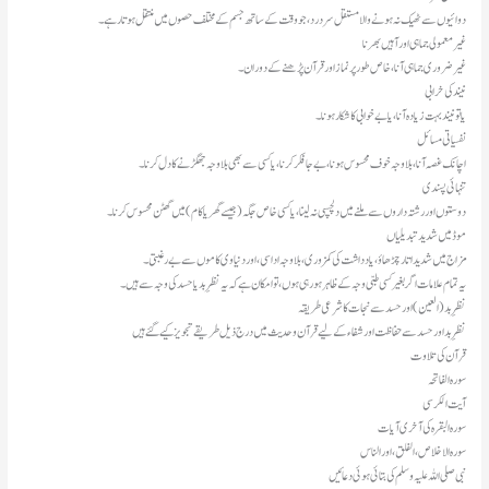
دوائیوں سے ٹھیک نہ ہونے والا مستقل سر درد، جو وقت کے ساتھ جسم کے مختلف حصوں میں منتقل ہوتا رہے۔
​غیر معمولی جماہی اور آہیں بھرنا
غیر ضروری جماہی آنا، خاص طور پر نماز اور قرآن پڑھنے کے دوران۔
​نیند کی خرابی
یا تو نیند بہت زیادہ آنا، یا بے خوابی کا شکار ہونا۔
​نفسیاتی مسائل
اچانک غصہ آنا، بلاوجہ خوف محسوس ہونا، بے جا فکر کرنا، یا کسی سے بھی بلاوجہ جھگڑنے کا دل کرنا۔
​تنہائی پسندی
دوستوں اور رشتہ داروں سے ملنے میں دلچسپی نہ لینا، یا کسی خاص جگہ (جیسے گھر یا کام) میں گھٹن محسوس کرنا۔
​موڈ میں شدید تبدیلیاں
مزاج میں شدید اتار چڑھاؤ، یادداشت کی کمزوری، بلاوجہ اداسی، اور دنیاوی کاموں سے بےرغبتی۔
یہ تمام علامات اگر بغیر کسی طبی وجہ کے ظاہر ہو رہی ہوں، تو امکان ہے کہ یہ نظرِ بد یا حسد کی وجہ سے ہیں۔
نظرِ بد (العین) اور حسد سے نجات کا شرعی طریقہ
نظرِ بد اور حسد سے حفاظت اور شفاء کے لیے قرآن و حدیث میں درج ذیل طریقے تجویز کیے گئے ہیں
​قرآن کی تلاوت
سورہ الفاتحہ
آیت الکرسی
سورہ البقرہ کی آخری آیات
سورہ الاخلاص، الفلق، اور الناس
​نبی صلی اللہ علیہ وسلم کی بتائی ہوئی دعائیں