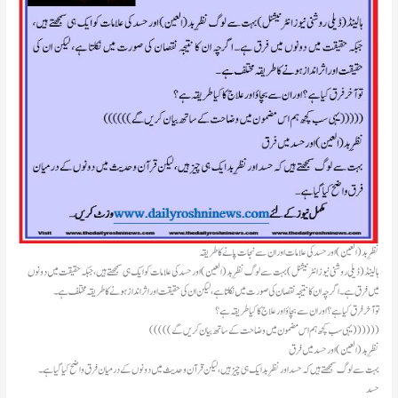
نظرِ بد (العین) اور حسد کی علامات اور ان سے نجات پانے کا طریقہ
ہالینڈ(ڈیلی روشنی نیوز انٹرنیشنل)بہت سے لوگ نظرِ بد (العین) اور حسد کی علامات کو ایک ہی سمجھتے ہیں، جبکہ حقیقت میں دونوں
میں فرق ہے۔ اگرچہ ان کا نتیجہ نقصان کی صورت میں نکلتا ہے، لیکن ان کی حقیقت اور اثر انداز ہونے کا طریقہ مختلف ہے۔
تو آخر فرق کیا ہے؟ اور ان سے بچاؤ اور علاج کا کیا طریقہ ہے؟
(((((یہی سب کچھ ہم اس مضمون میں وضاحت کے ساتھ بیان کریں گے ))))))
نظرِ بد (العین) اور حسد میں فرق
بہت سے لوگ سمجھتے ہیں کہ حسد اور نظرِ بد ایک ہی چیز ہیں، لیکن قرآن و حدیث میں دونوں کے درمیان فرق واضح کیا گیا ہے۔
حسد