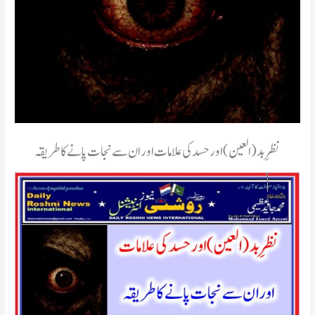
نظرِ بد (العین) اور حسد کی علامات اور ان سے نجات پانے کا طریقہ