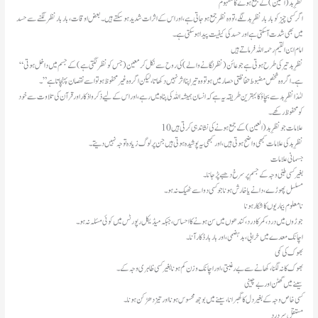
نظرِ بد (العین) کے جمع ہونے کا مفہوم
اگر کسی چیز کو بار بار نظرِ بد لگے، تو وہ نظر جمع ہو جاتی ہے، اور اس کے اثرات شدید ہو سکتے ہیں۔ بعض اوقات، بار بار نظر لگنے سے حسد
میں بھی شدت آ سکتی ہے اور حسد کی کیفیت پیدا ہو سکتی ہے۔
امام ابن القیم رحمہ اللہ فرماتے ہیں
“نظرِ بد تیر کی طرح ہوتی ہے جو عائن (نظر لگانے والے) کی روح سے نکل کر معین (جس کو نظر لگتی ہے) کے جسم میں داخل ہوتی
ہے۔ اگر وہ شخص مضبوط حفاظتی حصار میں ہو تو وہ تیر اپنا اثر نہیں دکھاتا، لیکن اگر وہ غیر محفوظ ہو تو اسے نقصان پہنچاتا ہے”۔
لہٰذا نظرِ بد سے بچاؤ کا بہترین طریقہ یہ ہے کہ انسان ہمیشہ اللہ کی پناہ میں رہے، اور اس کے لیے ذکر و اذکار اور قرآن کی تلاوت سے خود
کو محفوظ رکھے۔
10 علامات جو نظرِ بد (العین) کے جمع ہونے کی نشاندہی کرتی ہیں
نظرِ بد کی علامات کبھی واضح ہوتی ہیں، اور کبھی یہ پوشیدہ ہوتی ہیں جن پر لوگ زیادہ توجہ نہیں دیتے۔
​جسمانی علامات
بغیر کسی طبی وجہ کے جسم پر سرخ دھبے پڑ جانا۔
مسلسل پھوڑے، دانے یا خارش ہونا جو کسی دوا سے ٹھیک نہ ہو۔
​نامعلوم بیماریوں کا شکار ہونا
جوڑوں میں درد، کمر کا درد، کندھوں میں سن ہونے کا احساس، جبکہ میڈیکل رپورٹس میں کوئی مسئلہ نہ ہو۔
اچانک معدے میں خرابی، بدہضمی، اور بار بار ڈکار آنا۔
​بھوک کی کمی
بھوک کا نہ لگنا، کھانے سے بے رغبتی، اور اچانک وزن کم ہونا بغیر کسی ظاہری وجہ کے۔
​سینے میں گھٹن اور بےچینی
کسی خاص وجہ کے بغیر دل کا گھبرانا، سینے میں بوجھ محسوس ہونا اور تیز دھڑکن ہونا۔
​مستقل سر درد