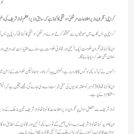
نو
کراچی: نگران وزیر اطلاعات مرتضیٰ سولنگی کا کہنا ہے کہ سابق وزیراعظم نواز شریف کی وطن
کراچی پریس کلب میں صحافیوں سے گفتگو کرتے ہوئے مرتضیٰ سولنگی کا کہنا تھا کراچی پری
ان کا کہنا تھا نگران حکومت ایک آئینی اور قانونی حکومت ہے، ہمارے اختیارات محدود ہیں اور ہ
اعلان بھی جلد کر دیا جائے گا۔
انہوں نے کہا کہ کچھ لوگوں کا کاروبار ہے الجھنیں پیدا کرنا اور بڑھانا لیکن حکومت کے ذہن 
ان کا کہنا تھا 30 نومبر کو حلقہ بندیوں کی حتمی فہرست دے دی جائے گی، مجھے یقین 
استحکام لانے پر ہے۔
نواز شریف سے متعلق سوال پر نگران وزیر اطلاعات کا کہنا تھا نواز شریف تین بار ملک کے وز
ان کا مزید کہنا تھا نواز شریف جب واپس آئیں گے تو سب کچھ آئین اور قانون کے مطابق ہو 
سوالات کا جواب انہوں نے خود یا اس ملک کے آئینی قانون نظام نے دینا ہے۔