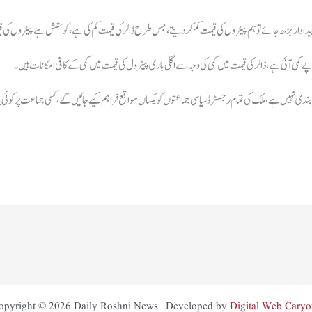
یل کی پیداوار بڑھ جائے تو ہم پیٹرول کی قیمت کم کر دیتے، جس طرح ڈالر کی قیمت کم کی ہے،کوشش ہے پیٹرول کی
 پابندی نہیں ہے، ملک کی تمام رجسٹرڈ سیاسی جماعتوں کو یکساں مواقع فراہم کیے جائیں گے، کسی جماعت پر کوئی پ
opyright © 2026 Daily Roshni News | Developed by
Digital Web Caryo