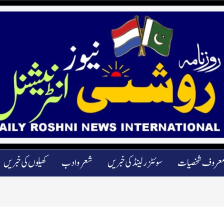
عروف شخصیات
سوئٹزرلینڈ کی خبریں
شعرو ادب
کھیلوں کی خبریں