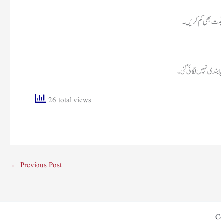
 قیمت بھی کم کریں۔
ابندی نہیں لگائی گئی۔
26 total views
←
Previous Post
C