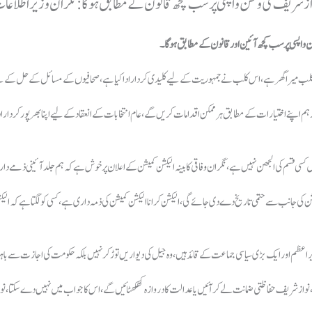
از شریف کی وطن واپسی پر سب کچھ قانون کے مطابق ہوگا: نگران وزیر اطلاعا
 واپسی پر سب کچھ آئین اور قانون کے مطابق ہو گا۔
س کلب میرا گھر ہے، اس کلب نے جمہوریت کے لیے کلیدی کردار ادا کیا ہے، صحافیوں کے مسائل کے حل کے ل
م اپنے اختیارات کے مطابق ہر ممکن اقدامات کریں گے، عام انتخابات کے انعقاد کے لیے اپنا بھرپور کردار ادا کر
میں کسی قسم کی الجھن نہیں ہے، نگران وفاقی کابینہ الیکشن کمیشن کے اعلان پر خوش ہے کہ ہم جلد آئینی ذمے
ہے کہ الیکشن کی جانب سےحتمی تاریخ دے دی جائے گی، الیکشن کرانا الیکشن کمیشن کی ذمہ داری ہے، کسی کو لگتا ہےکہ ال
یراعظم اور ایک بڑی سیاسی جماعت کے قائد ہیں، وہ جیل کی دیواریں توڑ کر نہیں بلکہ حکومت کی اجازت سے باہ
گا، نواز شریف حفاظتی ضمانت لےکر آئیں یا عدالت کا دروازہ کھکھٹائیں گے، اس کا جواب میں نہیں دے سکتا