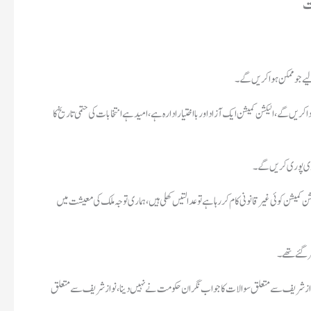
ت
یے جو ممکن ہوا کریں گے۔
یں گے، الیکشن کمیشن ایک آزاد اور بااختیار ادارہ ہے، امید ہے انتخابات کی حتمی تاریخ کا
 داری پوری کریں گے۔
یکشن کمیشن کوئی غیر قانونی کام کر رہا ہے تو عدالتیں کھلی ہیں، ہماری توجہ ملک کی معیشت میں
ر گئے تھے۔
، نواز شریف سے متعلق سوالات کا جواب نگران حکومت نے نہیں دینا، نواز شریف سے متعلق