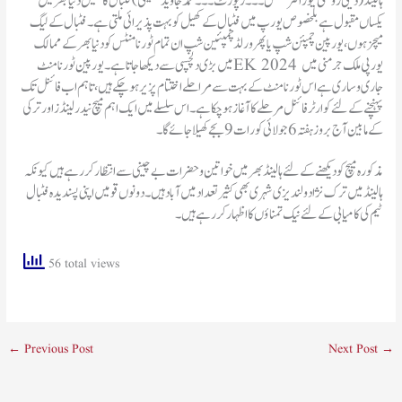
ہالینڈ(ڈیلی روشنی نیوز انٹرنیشنل۔۔۔رپورٹ ۔۔۔ محمد جاوید عظیمی )فٹبال کا کھیل دنیا بھر میں
یکساں مقبول ہے بلخصوص یورپ میں فٹبال کے کھیل کو بہت پذیرائی ملتی ہے۔فٹبال کے لیگ
میچزہوں، یورپین چمپئن شپ یا پھر ورلڈ چمپئین شپ ان تمام ٹورنامنٹس کو دنیا بھر کے ممالک
میں بڑی دلچسپی سے دیکھا جاتا ہے ۔ یورپین ٹورنامنٹ EK 2024 یورپی ملک جرمنی میں
جاری و ساری ہے اس ٹورنامنٹ کے بہت سے مراحلے اختتام پزیر ہو چکے ہیں ، تاہم اب فائنل تک
پہنچنے کے لئے کوارٹر فائنل مرحلے کا آغازہو چکا ہے۔ اس سلسلے میں ایک اہم میچ نیدرلینڈز اور ترکی
کے مابین آج بروز ہفتہ6 جولائی کو رات 9 بجے کھیلا جائے گا۔
مذکورہ میچ کو دیکھنے کے لئے ہالینڈ بھر میں خواتین و حضرات بے چینی سے انتظار کر رہے ہیں کیونکہ
ہالینڈ میں ترک نژاد ولندیزی شہری بھی کثیر تعداد میں آباد ہیں۔ دونوں قومیں اپنی پسندیدہ فٹبال
ٹیم کی کامیابی کے لئے نیک تمناؤں کا اظہار کر رہے ہیں۔
56 total views
←
Previous Post
Next Post
→