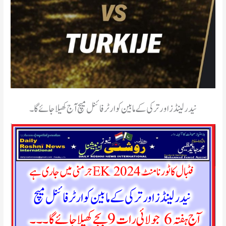
نیدرلینڈز اور ترکی کے مابین کوارٹر فائنل میچ آج کھیلا جائے گا ۔