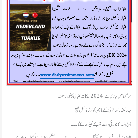
فٹبال کا ٹورنامنٹEK 2024 جرمنی میں جاری ہے
نیدرلینڈز اور ترکی کے مابین کوارٹر فائنل میچ
آج ہفتہ 6 جولائی رات 9 بجے کھیلا جائے گا ۔۔۔