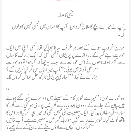
نیکی کا صلہ
آپ نے میرے بچے کا علاج کروا دیا۔آپ کا احسان میں کبھی نہیں بھولوں
گی۔
سورج غروب ہونے کے بعد ہر طرف سناٹا چھا گیا تھا۔کسی بستی میں ایک
عورت اپنے گھر کے دروازے پر پریشان بیٹھی تھی کہ ایک بزرگ کا وہاں
سے گزر ہوا۔انھوں نے اس عورت سے سبب پوچھا کہ کیا ہوا تو وہ عورت
دکھی آواز میں بولی:”آپ میرا حال سن کر کیا کریں گے؟“
بزرگ نے کہا:”تمہاری پریشانی کا کچھ حل تلاش کروں گا۔
“
وہ عورت بولی:”میرے شوہر کام کے سلسلے میں دوسرے شہر گئے ہوئے
ہیں۔ان کے جانے کے دو دن بعد ہمارے گھر میں چوری ہو گئی ہے۔گھر کا
سارا قیمتی سامان چلا گیا۔ایک مصیبت گئی نہیں تھی کہ میرا بچہ گر گیا اور اس کا
ہاتھ ٹوٹ گیا۔شوہر سے رابطہ نہیں ہو رہا۔گھر میں یہ مصیبت ہے۔آپ بتائیں
کیا کروں،کہاں سے لاؤں بیٹے کے علاج کے لئے پیسے؟“