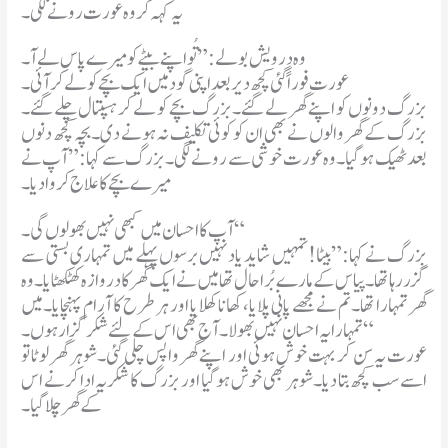
یہ کہہ کر وہ عورت رونے لگی۔
وہ درویش بولے:”تُو اپنے بیٹے کو میرے پاس لے آ۔
عورت فوراً گئی کچھ دیر بعد اپنی گود میں ایک بچے کو لے کر آئی۔
بزرگ دونوں کو اپنے گھر لے گئے۔بزرگ بچے کو لے کر ہسپتال چلے گئے۔
بزرگ کے گھر والوں نے بھی ان کو کوئی تکلیف نہ ہونے دی۔بچہ کچھ دنوں
بعد ٹھیک ہو گیا۔وہ عورت خوشی سے رونے لگی۔بزرگ سے کہا:”آپ نے
میرے بچے کا علاج کروا دیا۔
آپ کا احسان میں کبھی نہیں بھولوں گی۔“
بزرگ نے کہا:”بیٹا!تمہیں شاید یاد نہیں برسوں پہلے میں تمہاری بستی سے
گزر رہا تھا۔پیاس کے مارے بُرا حال تھا میں نے ایک گھر کا دروازہ کھٹکھٹایا۔وہ
گھر تمہارا تھا۔تم نے مجھے پانی پلایا،کھانا کھلایا اور ہر طرح کا آرام پہنچایا۔میں
تمہارا یہ احسان نہیں بھولا۔آج بھی اس کے لئے شکر گزار ہوں۔“
عورت یہ سن کر بہت خوش ہوئی اور اپنے گھر واپس چلی گئی۔شوہر گھر لوٹا تو
اسے سب کچھ بتا دیا۔شوہر بھی خوش ہو گیا اور بزرگ کا شکریہ ادا کرنے اس
کے گھر چلا گیا۔