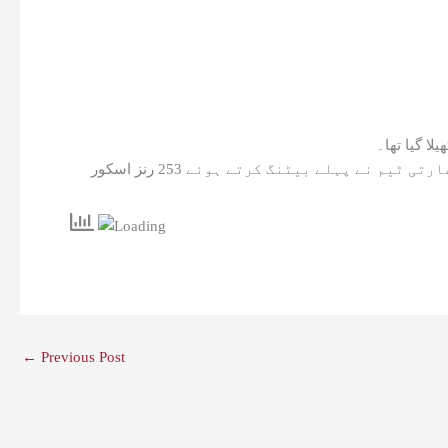
جب کہ سیمی فائنل بھارت اور انگلینڈ کے درمیان ہوا تھا جس میں انگلینڈ نے ٹاس جیت کر فیلڈنگ کا فیصلہ کیا، بھارتی ٹیم نے پہلے بیٹنگ کرتے ہوئے 253 رنز اسکور
←
Previous Post