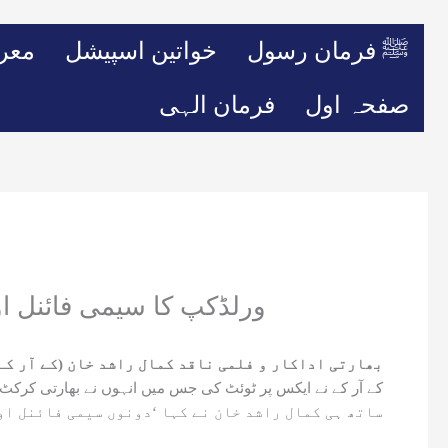
ﷺ فرمان رسول
خواتین اسپیشل
معر
صفحہ اول
فرمان الہی
ورلڈکپ کا سیمی فائنل اور
بھارتی اداکار و فلمی ناقد کمال راشد خان (کے آر کے
کے آر کے نے ایکس پر ٹوئٹ کی جس میں انہوں نے بھارتی کرکٹ 
ساتھ ہی کمال راشد خان نے کہا ‘دونوں سیمی فائنل او