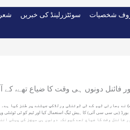
وف شخصیات
سوئٹزرلینڈ کی خبریں
شعرو
 فائنل دونوں ہی وقت کا ضیاع تھے، کے آر 
) نے بھارتی ٹیم کے ٹی ٹوئنٹی ورلڈکپ جیتنے پر طنز کیا ہے۔
بورڈ (بی سی سی آئی) کا ہیش ٹیگ استعمال کیا اور ٹیم کو ٹی ٹوئنٹی 
ر فائنل وقت کا ضیاع تھے کیونکہ دونوں ہی میچز کی پہلی اننگ