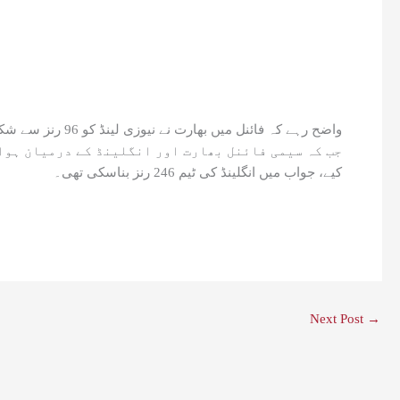
واضح رہے کہ فائنل میں بھارت نے نیوزی لینڈ کو 96 رنز سے شکست دے کر ٹائٹل اپنے نام کیا، یہ میچ نریندر مودی اسٹیڈیم احمد آباد میں کھیلا گیا تھا۔
کیے، جواب میں انگلینڈ کی ٹیم 246 رنز بناسکی تھی۔
Next Post
→