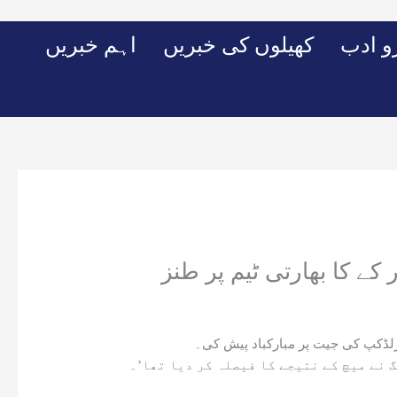
Skip
to
 ادب
کھیلوں کی خبریں
اہم خبریں
content
کے کا بھارتی ٹیم پر طنز
ورلڈکپ کی جیت پر مبارکباد پیش کی۔
 نے میچ کے نتیجے کا فیصلہ کر دیا تھا’۔