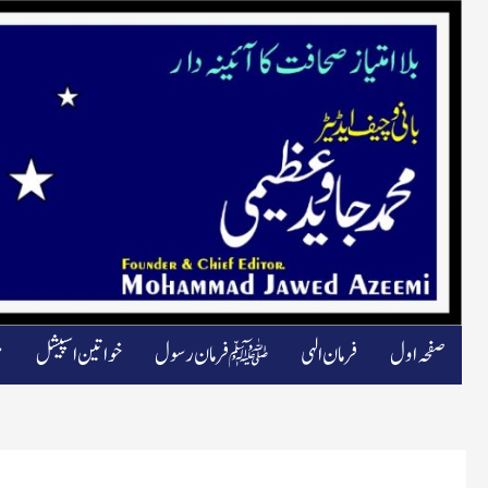
صفحہ اول
فرمان الہی
ﷺ فرمان رسول
خواتین اسپیشل
م