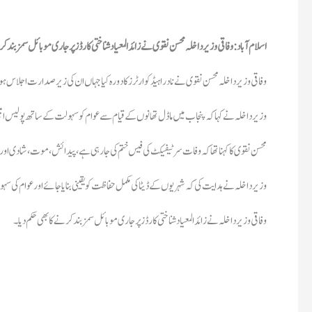
وزیر داخلہ نے کہا کہ پنجاب میں ماڈل تھانوں کے قیام سے عوام کو سہولت کے ساتھ پولیس امی
محسن نقوی کا کہنا تھا کہ وفات سرٹیفیکٹ کی فیس ختم کی جا رہی ہے ، پیدائش، موت، شادی ا
وفاقی وزیر داخلہ نے زائد المعیاد شناختی کارڈز پر جاری موبائل سمز بند کرنے کا بھی حکم دیا۔