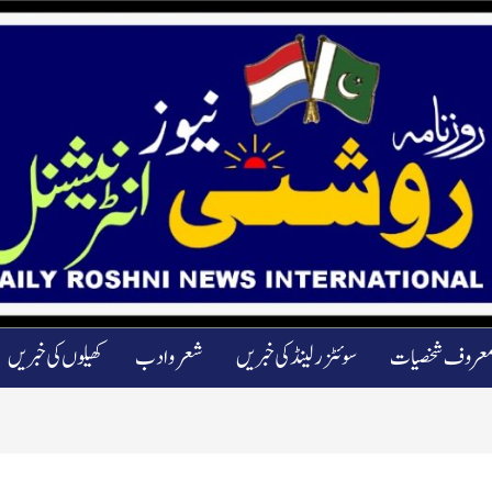
عروف شخصیات
سوئٹزرلینڈ کی خبریں
شعرو ادب
کھیلوں کی خبریں