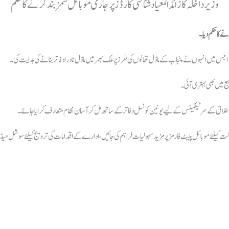
وزیر داخلہ کا زائد المعیاد شناختی کارڈز پر جاری موبائل سمز بند کرنے کا حکم
ج میں بھی بہتری آئی۔
ور طلاق کے سرٹیفکیٹس کے لیے یونین کونسل دفاتر کے ساتھ مل کر آسان نظام متعارف کرایا جائے۔