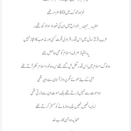
غزوه تبوک میں 40 هزار تهے
خطبه_حجته_الوداع میں ان کی تعداد سوا لاکھ تهے۔
عرصه 23 سال میں اس قدر افرادی قوت کسی اور مذھب کا اعجاز نہیں
یه امتیاز صرف اسلام کو هی حاصل هے
وه لوگ اسلام میں اس قدر گھل مل گئے تھے که وه خود اسلام نظر آتے تھے
مٹی کے بنے ھوئے مگر پرواز آسمان سے اوپر تھی
وه موت سے نہیں ڈرتے تھے بلکه موت ان سے ڈرتی تھی
زمانه انھیں نھیں بلکه وه زمانے کو مسخر کرتے تھے
صحابه وه جن کا رب ﷲ