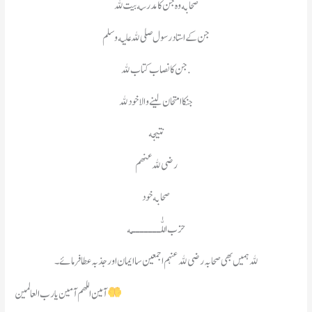
صحابه وه جن کا مدرسه بیت ﷲ
جن کے استاد رسول صلی ﷲ علیه وسلم
جن کا نصاب کتاب ﷲ.
جنکا امتحان لینے والا خود ﷲ
نتیجه
رضی ﷲ عنهم
صحابه خود
حزب اللّٰـــــــه
ﷲ ہمیں بھی صحابہ رضی ﷲ عنہم اجمعین سا ایمان اور جذبہ عطا فرمائے۔