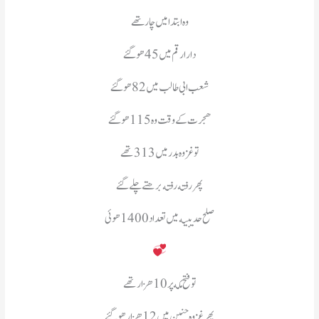
وه ابتدا میں چار تھے
دارارقم میں 45 ھو گئے
شعب ابی طالب میں 82 هو گئے
هجرت کے وقت وه 115 هو گئے
تو غزوه بدر میں 313 تهے
پهر رفته رفته برهتے چلے گئے
صلح حدیبیه میں تعداد 1400 هوئی
تو فتح مکه پر 10 هزار تهے
پهر غزوه حنین میں 12 هزار هو گئے