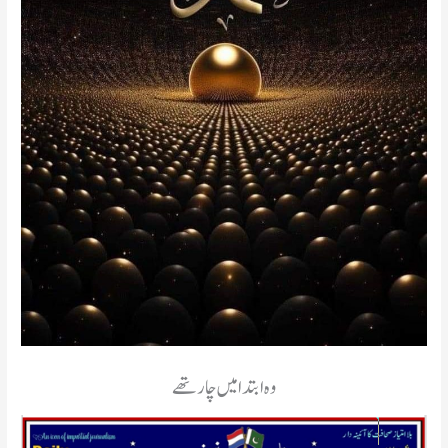
وه ابتدا میں چار تھے