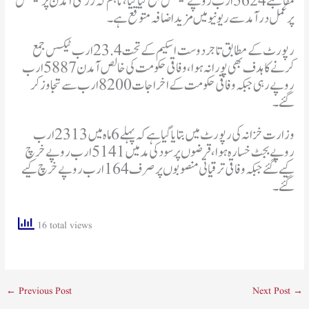
مقابلے 5624 ارب روپے ٹیکس جمع کیا گیا، تاہم کہ زرعی آمدن پر ٹیکس
پر عمل درآمد سے ریونیو میں مزید اضافہ متوقع ہے۔
رپورٹ کے مطابق تاجر دوست اسکیم کے تحت 23.4 ارب ٹیکس جمع
کرنے کا ہدف بھی پورا نہ ہوا، وفاقی حکومت کی خالص آمدن 5887 ارب
روپے رہی جبکہ وفاقی حکومت کے اخراجات 8200 ارب سے تجاوز کر
گئے۔
وزارت خزانہ کی رپورٹ میں بتایا گیا ہے کہ پہلے 6 ماہ میں 2313 ارب
روپے بجٹ خسارہ ہوا، قرضوں پر سود کی مد میں 5141 ارب روپے خرچ
کیے گئے جبکہ وفاقی ترقیاتی منصوبوں پر صرف 164 ارب روپے خرچ کیے
گئے۔
16 total views
←
Previous Post
Next Post
→