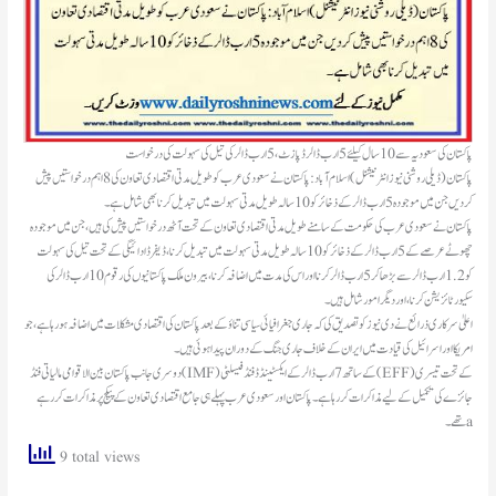
پاکستان کی سعودیہ سے 10 سال کیلئے 5 ارب ڈالر ڈپازٹ، 5 ارب ڈالر کی تیل کی سہولت کی درخواست
پاکستان(ڈیلی روشنی نیوز انٹرنیشنل )اسلام آباد: پاکستان نے سعودی عرب کو طویل مدتی اقتصادی تعاون کی 8 اہم درخواستیں پیش
کردیں جن میں موجودہ 5ارب ڈالر کے ذخائر کو 10 سالہ طویل مدتی سہولت میں تبدیل کرنا بھی شامل ہے۔
پاکستان نے سعودی عرب کی حکومت کے سامنے طویل مدتی اقتصادی تعاون کے تحت آٹھ درخواستیں پیش کی ہیں، جن میں موجودہ
چھوٹے عرصے کے 5 ارب ڈالر کے ذخائر کو 10 سالہ طویل مدتی سہولت میں تبدیل کرنا، ڈیفرڈ ادائیگی کے تحت تیل کی سہولت
کو 1.2 ارب ڈالر سے بڑھا کر 5 ارب ڈالر کرنا اور اس کی مدت میں اضافہ کرنا، بیرون ملک پاکستانیوں کی رقوم 10 ارب ڈالر کی
سکیورٹائزیشن کرنا، اور دیگر امور شامل ہیں۔
امریکا اور اسرائیل کی قیادت میں ایران کے خلاف جاری جنگ کے دوران پیدا ہوئی ہیں۔
دوسری جانب پاکستان بین الاقوامی مالیاتی فنڈ (IMF) کے ساتھ 7 ارب ڈالر کے ایکسٹینڈڈ فنڈ فیسلٹی (EFF) کے تحت تیسری
جائزے کی تکمیل کے لیے مذاکرات کر رہا ہے۔ پاکستان اور سعودی عرب پہلے ہی جامع اقتصادی تعاون کے پیکج پر مذاکرات کر رہے
تھے۔a
9 total views