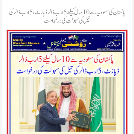
پاکستان کی سعودیہ سے 10 سال کیلئے 5 ارب ڈالر ڈپازٹ، 5 ارب ڈالر کی
تیل کی سہولت کی درخواست