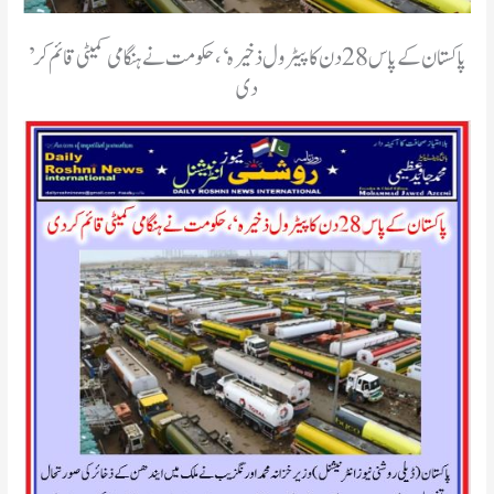
’پاکستان کے پاس 28 دن کا پیٹرول ذخیرہ‘، حکومت نے ہنگامی کمیٹی قائم کر
دی