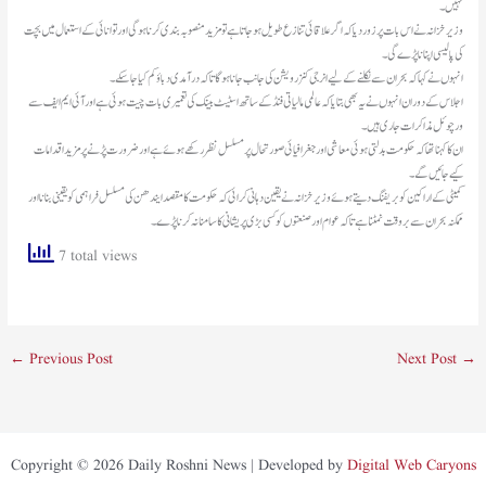
نہیں۔
وزیر خزانہ نے اس بات پر زور دیا کہ اگر علاقائی تنازع طویل ہو جاتا ہے تو مزید منصوبہ بندی کرنا ہوگی اور توانائی کے استعمال میں بچت
کی پالیسی اپنانا پڑے گی۔
انہوں نے کہا کہ بحران سے نکلنے کے لیے انرجی کنزرویشن کی جانب جانا ہوگا تاکہ درآمدی دباؤ کم کیا جا سکے۔
اجلاس کے دوران انہوں نے یہ بھی بتایا کہ عالمی مالیاتی فنڈ کے ساتھ اسٹیٹ بینک کی تعمیری بات چیت ہوئی ہے اور آئی ایم ایف سے
ورچوئل مذاکرات جاری ہیں۔
ان کا کہنا تھا کہ حکومت بدلتی ہوئی معاشی اور جغرافیائی صورتحال پر مسلسل نظر رکھے ہوئے ہے اور ضرورت پڑنے پر مزید اقدامات
کیے جائیں گے۔
کمیٹی کے اراکین کو بریفنگ دیتے ہوئے وزیر خزانہ نے یقین دہانی کرائی کہ حکومت کا مقصد ایندھن کی مسلسل فراہمی کو یقینی بنانا اور
ممکنہ بحران سے بروقت نمٹنا ہے تاکہ عوام اور صنعتوں کو کسی بڑی پریشانی کا سامنا نہ کرنا پڑے۔
7 total views
←
Previous Post
Next Post
→
Copyright © 2026 Daily Roshni News | Developed by
Digital Web Caryons