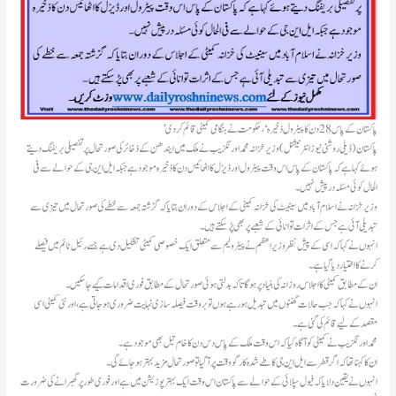
’پاکستان کے پاس 28 دن کا پیٹرول ذخیرہ‘، حکومت نے ہنگامی کمیٹی قائم کر دی
پاکستان(ڈیلی روشنی نیوز انٹرنیشنل )وزیر خزانہ محمد اورنگزیب نے ملک میں ایندھن کے ذخائر کی صورتحال پر تفصیلی بریفنگ دیتے
ہوئے کہا ہے کہ پاکستان کے پاس اس وقت پیٹرول اور ڈیزل کا اٹھائیس دن کا ذخیرہ موجود ہے جبکہ ایل این جی کے حوالے سے فی
الحال کوئی مسئلہ درپیش نہیں۔
وزیر خزانہ نے اسلام آباد میں سینیٹ کی خزانہ کمیٹی کے اجلاس کے دوران بتایا کہ گزشتہ جمعہ سے خطے کی صورتحال میں تیزی سے
تبدیلی آئی ہے جس کے اثرات توانائی کے شعبے پر بھی پڑ سکتے ہیں۔
انہوں نے کہا کہ اسی کے پیش نظر وزیراعظم نے پیٹرولیم سے متعلق ایک خصوصی کمیٹی تشکیل دی ہے جسے رئیل ٹائم میں فیصلے
کرنے کا اختیار دیا گیا ہے۔
ان کے مطابق کمیٹی کا اجلاس روزانہ کی بنیاد پر ہوگا تاکہ بدلتی ہوئی صورتحال کے مطابق فوری اقدامات کیے جا سکیں۔
انہوں نے کہا کہ جب حالات گھنٹوں میں تبدیل ہو رہے ہوں تو بروقت فیصلہ سازی نہایت ضروری ہو جاتی ہے، اور نئی کمیٹی اسی
مقصد کے لیے قائم کی گئی ہے۔
محمد اورنگزیب نے کمیٹی کو آگاہ کیا کہ اس وقت ملک کے پاس دس دن کا خام تیل بھی موجود ہے۔
ان کا کہنا تھا کہ اگر قطر سے ایل این جی کا طے شدہ کارگو وقت پر آ گیا تو صورتحال مزید بہتر ہو جائے گی۔
انہوں نے یقین دلایا کہ فیول سپلائی کے حوالے سے پاکستان اس وقت ایک بہتر پوزیشن میں ہے اور فوری طور پر گھبرانے کی ضرورت