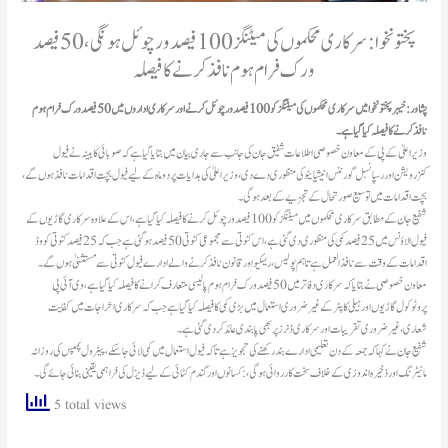
پختونخوا: سرکاری محکموں کی میٹنگز 100 فیصد ورچوئل ہونگی، 50 فیصد
ورک فرام ہوم نافذ کرنے کا فیصلہ
پشاور: خیبرپختونخوا میں سرکاری محکموں کی میٹنگز کو 100 فیصد ورچوئل کرنے اور سرکاری اداروں میں 50 فیصد ورک فرام ہوم
نافذکرنے کا فیصلہ کیا گیا ہے۔
وزیراعلیٰ کے پی کے معاون خصوصی اطلاعات شفیق جان کی جانب سے جاری بیان میں بتایا گیا ہےکہ صوبائی کابینہ نے فیول
کنزرویشن اور رسپانسبل گورننس انیشیایٹو کی منظوری دے دی، وزیراعلیٰ کی ہدایات پر دو ماہ کے لیے فیول بچت اقدامات نافذ ہوں گے،
بچت اقدامات میں توسیع صورتحال کے تجزیےکےبعد ہوگی۔
شفیع جان کے مطابق سرکاری محکموں میں میٹنگزکو 100فیصد ورچوئل کرنےکافیصلہ کیا گیا ہے، اس کے علاوہ سرکاری گاڑیوں کے
فیول الاؤنس میں25 فیصد کمی کی منظوری دی گئی ہے، اس کٹوتی سے مجموعی کٹوتی50 فیصد ہوگئی ہے جب کہ 25 فیصد کٹوتی کووڈ
اقدامات کے وقت سے نافذ العمل ہے تاہم پولیس، ریسکیو اورقانون نافذ کرنے والے ادارے فیول کٹوتی سے مستثنیٰ ہوں گے۔
معاون خصوصی نے بتایا کہ سرکاری دفاتر میں 50 فیصد ورک فرام ہوم پالیسی متعارف کرانےکا فیصلہ کیا گیا ہے، وی آئی پی
پروٹوکول گاڑیوں اور ہیلی کاپٹرکے غیرضروری استعمال میں بڑی کمی کا فیصلہ کیا گیا ہے جب کہ سرکاری اخراجات میں کفایت
شعاری، غیر ضروری تقریبات اور سرکاری ڈنرزپربھی پابندی عائد کردی گئی ہے۔
شفیع جان نے کہا کہ جمعہ کے دن تعلیمی ادارے بند رکھنےکی تجویز ہے تاکہ فیول استعمال میں کمی لائی جاسکے، پیٹرول پمپس کی روزانہ
مانیٹرنگ اورذخیرہ اندوزی کے خلاف سخت کارروائی ہوگی،:کسانوں اور گندم کٹائی کےلیےڈیزل کی فراہمی یقینی بنائی جائے گی۔
5 total views