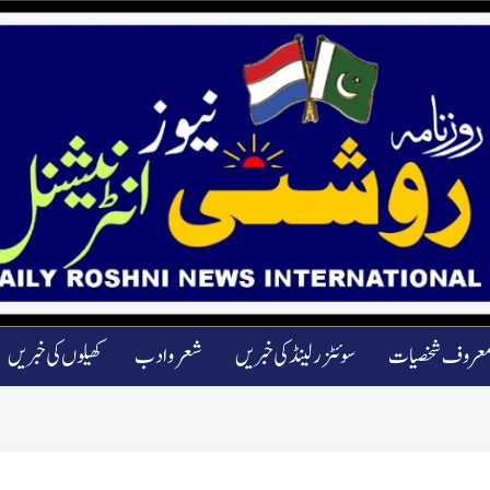
عروف شخصیات
سوئٹزرلینڈ کی خبریں
شعرو ادب
کھیلوں کی خبریں