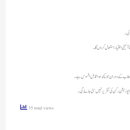
 کی۔
آئینی اختیار استعمال کروں گا۔
ے خطاب کے دوران جو کچھ ہوا قابل افسوس ہے۔
ہ اپوزیشن رکن کی تقریر نہیں سنی جائے گی۔
35 total views