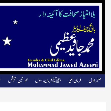
صفحہ اول
فرمان الہی
ﷺ فرمان رسول
خواتین اسپیشل
م