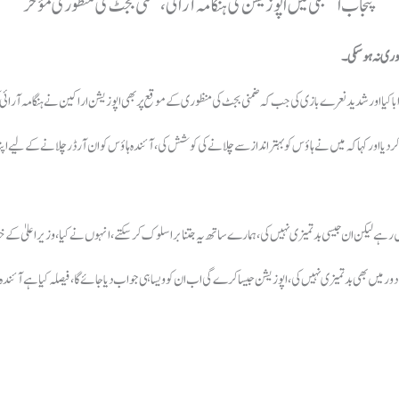
پنجاب اسمبلی میں اپوزیشن کی ہنگامہ آرائی، ضمنی بجٹ کی منظوری مؤخر
ظوری نہ ہوسکی۔
با کیا اور شدید نعرے بازی کی جب کہ ضمنی بجٹ کی منظوری کے موقع پر بھی اپوزیشن اراکین نے ہنگامہ آرائی
ردیا اور کہا کہ میں نے ہاؤس کو بہتر انداز سے چلانے کی کوشش کی، آئندہ ہاؤس کو ان آرڈر چلانے کے لیے اپنا 
 رہے لیکن ان جیسی بدتمیزی نہیں کی، ہمارے ساتھ یہ جتنا برا سلوک کرسکتے، انہوں نے کیا، وزیراعلیٰ ک
ور میں بھی بدتمیزی نہیں کی، اپوزیشن جیسا کرے گی اب ان کو ویسا ہی جواب دیا جائےگا، فیصلہ کیا ہے آئند